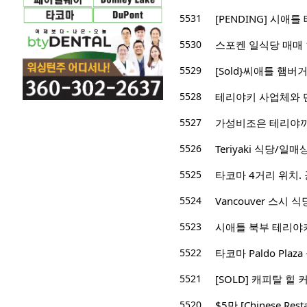
5531
5530
스포켄 일식당 매매 
5529
[Sold}씨애틀 햄버거 
5528
테리야키 사업체와 단
5527
가성비조은 테리야끼
5526
Teriyaki 식당/
5525
타코마 4거리 위치. 
5524
Vancouver 스시 
5523
시애틀 북부 테리야
5522
타코마 Paldo Plaz
5521
[SOLD] 캐피탈 힐
5520
$5만 [Chinese Restau