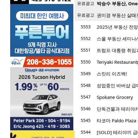
유료광고
박승수 부동산, One
유료광고
권미경 부동산 살때
5553
2025년 부동산 전
5552
스몰 부동산 세미나
5551
트럼프 대통령 취임과
5550
Teriyaki Restaur
5549
스캇리 이즈백!
5548
성업중인 바버샵 급매
5547
Spokane Grocery
5546
단독건물과 테리야키 일매
5545
타코마 Paldo Plaz
5544
[SOLD] 테리야끼 