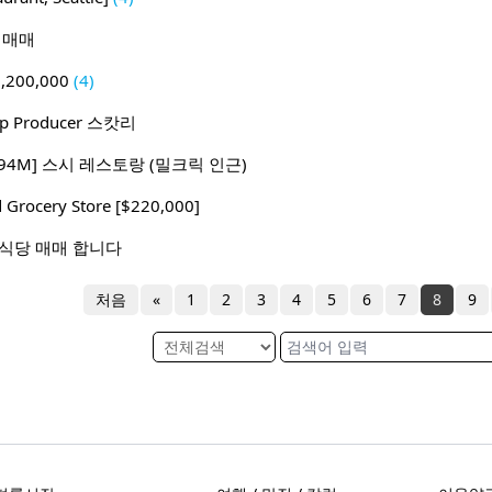
당 매매
200,000
(4)
 Producer 스캇리
1.94M] 스시 레스토랑 (밀크릭 인근)
 Grocery Store [$220,000]
 식당 매매 합니다
처음
«
1
2
3
4
5
6
7
8
9