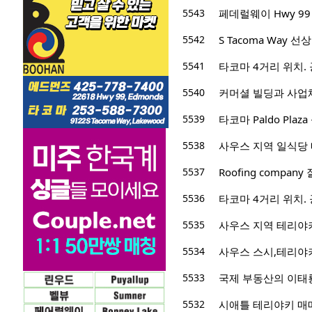
5543
페데럴웨이 Hwy 9
5542
S Tacoma Way 선상
5541
타코마 4거리 위치. 
5540
커머셜 빌딩과 사업체 
5539
타코마 Paldo Plaz
5538
사우스 지역 일식당 매
5537
Roofing compan
5536
타코마 4거리 위치. 
5535
사우스 지역 테리야키
5534
사우스 스시,테리야키
5533
국제 부동산의 이태룡
5532
시애틀 테리야키 매매, 일