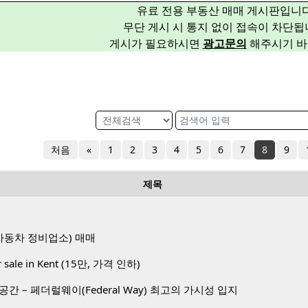
유료 전용 부동산 매매 게시판입니다
무단 게시 시 통지 없이 접속이 차단됩
게시가 필요하시면
광고문의
해주시기 바
처음
«
1
2
3
4
5
6
7
8
9
제목
op(자동차 정비업소) 매매
or sale in Kent (15만, 가격 인하)
간 – 페더럴웨이(Federal Way) 최고의 가시성 입지