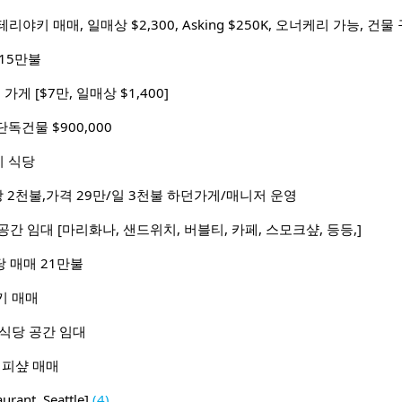
15만불
가게 [$7만, 일매상 $1,400]
독건물 $900,000
 식당
일매상 2천불,가격 29만/일 3천불 하던가게/매니저 운영
공간 임대 [마리화나, 샌드위치, 버블티, 카페, 스모크샾, 등등,]
식당 매매 21만불
키 매매
a 식당 공간 임대
 커피샾 매매
rant, Seattle]
(4)