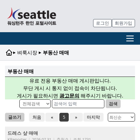
로그인
회원가입
▸
▸
벼룩시장
부동산 매매
부동산 매매
유료 전용 부동산 매매 게시판입니다.
무단 게시 시 통지 없이 접속이 차단됩니다.
게시가 필요하시면
광고문의
해주시기 바랍니다.
검색
글쓰기
처음
«
5
»
마지막
드레스 샾 매매
KReporter
|
2026.07.31
|
추천 0
|
조회 1731