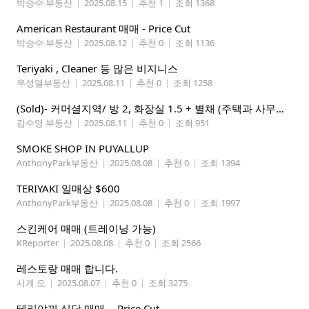
박승수 부동산
|
2025.08.15
|
추천 1
|
조회 1368
American Restaurant 매매 - Price Cut
박승수 부동산
|
2025.08.12
|
추천 0
|
조회 1136
Teriyaki , Cleaner 등 많은 비지니스
우성열부동산
|
2025.08.11
|
추천 0
|
조회 1258
(Sold)- 커머셜지역/ 방 2, 화장실 1.5 + 별채 (주택과 사무실을 함께 할 수 있는 건물) $499,000
김수영 부동산
|
2025.08.11
|
추천 0
|
조회 951
SMOKE SHOP IN PUYALLUP
AnthonyPark부동산
|
2025.08.08
|
추천 0
|
조회 1394
TERIYAKI 일매상 $600
AnthonyPark부동산
|
2025.08.08
|
추천 0
|
조회 1997
스킨케어 매매 (트레이닝 가능)
KReporter
|
2025.08.08
|
추천 0
|
조회 2566
레스토랑 매매 합니다.
시게 오
|
2025.08.07
|
추천 0
|
조회 3275
테리야끼 식당 매매 -- Price Cut