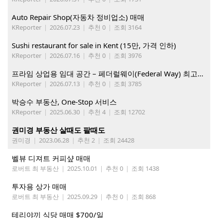
Auto Repair Shop(자동차 정비업소) 매매
KReporter
|
2026.07.23
|
추천 0
|
조회 3164
Sushi restaurant for sale in Kent (15만, 가격 인하)
KReporter
|
2026.07.16
|
추천 0
|
조회 3976
프라임 상업용 임대 공간 – 페더럴웨이(Federal Way) 최고의 가시성 입지
KReporter
|
2026.07.13
|
추천 0
|
조회 3785
박승수 부동산, One-Stop 서비스
KReporter
|
2025.06.30
|
추천 4
|
조회 12702
권미경 부동산 살때도 팔때도
권미경
|
2023.06.28
|
추천 2
|
조회 24428
벨뷰 디져트 커피샾 매매
로버트 최 부동산
|
2025.10.01
|
추천 0
|
조회 1438
투자용 상가 매매
로버트 최 부동산
|
2025.09.29
|
추천 0
|
조회 868
테리야끼 식당 매매 $700/일