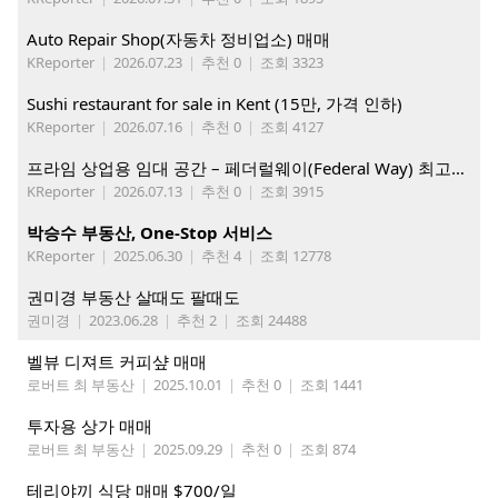
Auto Repair Shop(자동차 정비업소) 매매
KReporter
|
2026.07.23
|
추천 0
|
조회 3323
Sushi restaurant for sale in Kent (15만, 가격 인하)
KReporter
|
2026.07.16
|
추천 0
|
조회 4127
프라임 상업용 임대 공간 – 페더럴웨이(Federal Way) 최고의 가시성 입지
KReporter
|
2026.07.13
|
추천 0
|
조회 3915
박승수 부동산, One-Stop 서비스
KReporter
|
2025.06.30
|
추천 4
|
조회 12778
권미경 부동산 살때도 팔때도
권미경
|
2023.06.28
|
추천 2
|
조회 24488
벨뷰 디져트 커피샾 매매
로버트 최 부동산
|
2025.10.01
|
추천 0
|
조회 1441
투자용 상가 매매
로버트 최 부동산
|
2025.09.29
|
추천 0
|
조회 874
테리야끼 식당 매매 $700/일