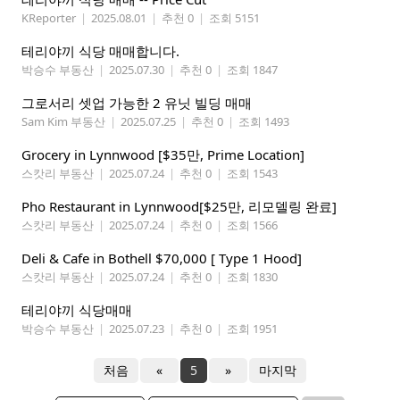
KReporter
|
2025.08.01
|
추천 0
|
조회 5151
테리야끼 식당 매매합니다.
박승수 부동산
|
2025.07.30
|
추천 0
|
조회 1847
그로서리 셋업 가능한 2 유닛 빌딩 매매
Sam Kim 부동산
|
2025.07.25
|
추천 0
|
조회 1493
Grocery in Lynnwood [$35만, Prime Location]
스캇리 부동산
|
2025.07.24
|
추천 0
|
조회 1543
Pho Restaurant in Lynnwood[$25만, 리모델링 완료]
스캇리 부동산
|
2025.07.24
|
추천 0
|
조회 1566
Deli & Cafe in Bothell $70,000 [ Type 1 Hood]
스캇리 부동산
|
2025.07.24
|
추천 0
|
조회 1830
테리야끼 식당매매
박승수 부동산
|
2025.07.23
|
추천 0
|
조회 1951
처음
«
5
»
마지막