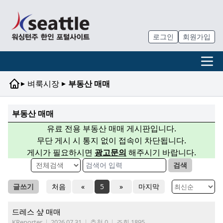
로그인
회원가입
▸
▸
벼룩시장
부동산 매매
부동산 매매
유료 전용 부동산 매매 게시판입니다.
무단 게시 시 통지 없이 접속이 차단됩니다.
게시가 필요하시면
광고문의
해주시기 바랍니다.
검색
글쓰기
처음
«
5
»
마지막
드레스 샾 매매
KReporter
|
2026.07.31
|
추천 0
|
조회 1895