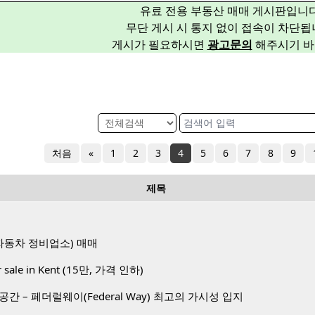
유료 전용 부동산 매매 게시판입니다
무단 게시 시 통지 없이 접속이 차단됩
게시가 필요하시면
광고문의
해주시기 바
처음
«
1
2
3
4
5
6
7
8
9
제목
op(자동차 정비업소) 매매
or sale in Kent (15만, 가격 인하)
간 – 페더럴웨이(Federal Way) 최고의 가시성 입지