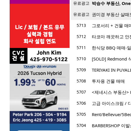
유료광고
박승수 부동산, One
유료광고
권미경 부동산 살때
5713
그로서리 + 건물 매
5712
타코마 깨끗하고 안전한
5711
한식당 BBQ 매매-일
5710
[SOLD] Redmond
5709
TERIYAKI IN PUYAL
5708
투자용 건물 매매
5707
<제네시스 부동산> Hote
5706
고급 아이스크림 / 디
5705
Rent/Bellevue/5Be
5704
BARBERSHOP 이