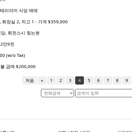
당+테리야끼 식당 매매
 화장실 2, 차고 1 - 가격 $359,000
당, 회전스시 찾는분
 2만9천
 (w/o Tax)
 급매 $200,000
처음
«
1
2
3
4
5
6
7
8
9