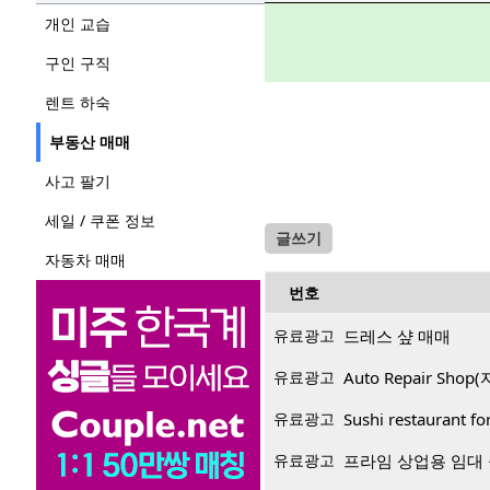
개인 교습
구인 구직
렌트 하숙
부동산 매매
사고 팔기
세일 / 쿠폰 정보
글쓰기
자동차 매매
번호
유료광고
드레스 샾 매매
유료광고
Auto Repair Sh
유료광고
Sushi restaurant f
유료광고
프라임 상업용 임대 공