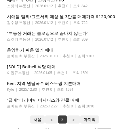
스캇리 부동산
|
2026.01.12
|
추천 0
|
조회 842
시애틀 델리/그로서리 매상 월 3만불 매매가격 $120,000
김수영 부동산
|
2026.01.12
|
추천 0
|
조회 722
"부동산 거래는 클로징으로 끝나지 않는다"
스캇리 부동산
|
2026.01.12
|
추천 0
|
조회 809
운영하기 쉬운 델리 매매
로버트 최 부동산
|
2026.01.10
|
추천 0
|
조회 1307
[SOLD] Bothell 식당 매매
이원규부동산
|
2026.01.05
|
추천 1
|
조회 1591
Kent 지역 월남국수 레스토랑 지분매매
Kyle
|
2025.12.30
|
추천 0
|
조회 1591
“급매“ 테리야끼 비지니스와 건물 매매
로버트 최 부동산
|
2025.12.27
|
추천 0
|
조회 2010
처음
«
3
»
마지막