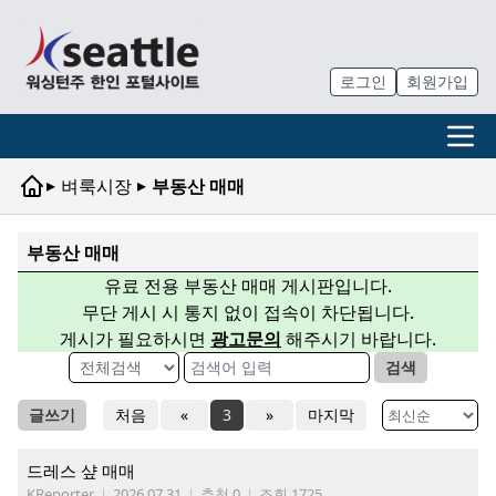
로그인
회원가입
▸
▸
벼룩시장
부동산 매매
부동산 매매
유료 전용 부동산 매매 게시판입니다.
무단 게시 시 통지 없이 접속이 차단됩니다.
게시가 필요하시면
광고문의
해주시기 바랍니다.
검색
글쓰기
처음
«
3
»
마지막
드레스 샾 매매
KReporter
|
2026.07.31
|
추천 0
|
조회 1725