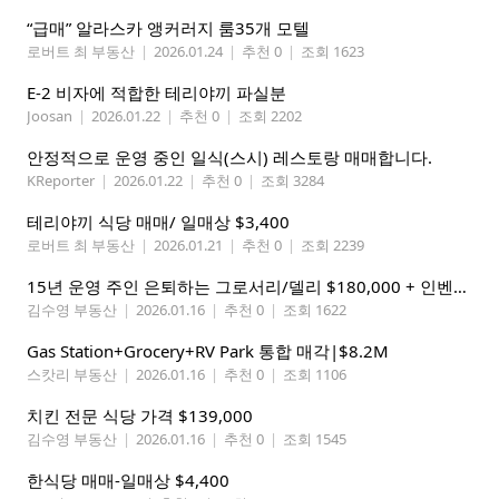
“급매” 알라스카 앵커러지 룸35개 모텔
로버트 최 부동산
|
2026.01.24
|
추천 0
|
조회 1623
E-2 비자에 적합한 테리야끼 파실분
Joosan
|
2026.01.22
|
추천 0
|
조회 2202
안정적으로 운영 중인 일식(스시) 레스토랑 매매합니다.
KReporter
|
2026.01.22
|
추천 0
|
조회 3284
테리야끼 식당 매매/ 일매상 $3,400
로버트 최 부동산
|
2026.01.21
|
추천 0
|
조회 2239
15년 운영 주인 은퇴하는 그로서리/델리 $180,000 + 인벤토리 ( 약 7만불)
김수영 부동산
|
2026.01.16
|
추천 0
|
조회 1622
Gas Station+Grocery+RV Park 통합 매각|$8.2M
스캇리 부동산
|
2026.01.16
|
추천 0
|
조회 1106
치킨 전문 식당 가격 $139,000
김수영 부동산
|
2026.01.16
|
추천 0
|
조회 1545
한식당 매매-일매상 $4,400