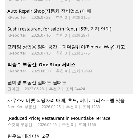
Auto Repair Shop(자동차 정비업소) 매매
KReporter
|
2026.07.23
|
추천 0
|
조회 3155
Sushi restaurant for sale in Kent (15만, 가격 인하)
KReporter
|
2026.07.16
|
추천 0
|
조회 3971
프라임 상업용 임대 공간 – 페더럴웨이(Federal Way) 최고의 가시성 입지
KReporter
|
2026.07.13
|
추천 0
|
조회 3775
박승수 부동산, One-Stop 서비스
KReporter
|
2025.06.30
|
추천 4
|
조회 12699
권미경 부동산 살때도 팔때도
권미경
|
2023.06.28
|
추천 2
|
조회 24424
사우스에버렛 식당자리 매매, 후드, 버너, 그리스트렙 있슴
Sam Kim 부동산
|
2026.02.25
|
추천 0
|
조회 1233
[Reduced Price] Restaurant in Mountlake Terrace
스캇리 부동산
|
2026.02.25
|
추천 0
|
조회 1166
린우드 테리야끼 2곳