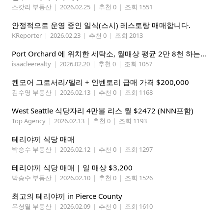
스캇리 부동산
|
2026.02.25
|
추천 0
|
조회 1551
안정적으로 운영 중인 일식(스시) 레스토랑 매매합니다.
KReporter
|
2026.02.23
|
추천 0
|
조회 2013
Port Orchard 에 위치한 세탁소, 월매상 평균 2만 8천 하는데 20만에 매매합니다
isaacleerealty
|
2026.02.20
|
추천 0
|
조회 1057
켄모어 그로서리/델리 + 인벤토리 급매 가격 $200,000
김수영 부동산
|
2026.02.13
|
추천 0
|
조회 1168
West Seattle 식당자리 4만불 리스 월 $2472 (NNN포함)
Top Agency
|
2026.02.13
|
추천 0
|
조회 1193
테리야끼 식당 매매
박승수 부동산
|
2026.02.12
|
추천 0
|
조회 1297
테리야끼 식당 매매 | 일 매상 $3,200
박승수 부동산
|
2026.02.10
|
추천 0
|
조회 1526
최고의 테리야끼 in Pierce County
우셩열 부동산
|
2026.02.09
|
추천 0
|
조회 1610