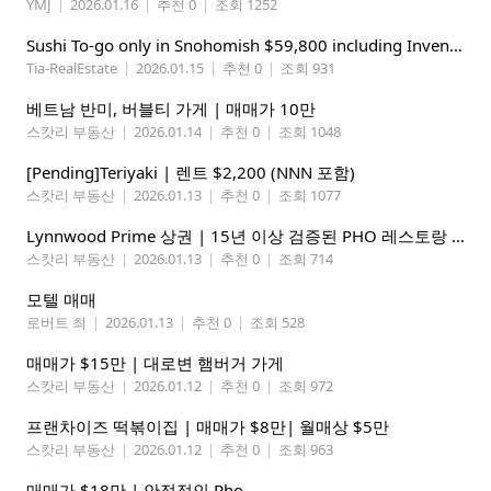
YMJ
|
2026.01.16
|
추천 0
|
조회 1252
Sushi To-go only in Snohomish $59,800 including Inventory!
Tia-RealEstate
|
2026.01.15
|
추천 0
|
조회 931
베트남 반미, 버블티 가게 | 매매가 10만
스캇리 부동산
|
2026.01.14
|
추천 0
|
조회 1048
[Pending]Teriyaki | 렌트 $2,200 (NNN 포함)
스캇리 부동산
|
2026.01.13
|
추천 0
|
조회 1077
Lynnwood Prime 상권 | 15년 이상 검증된 PHO 레스토랑 매매
스캇리 부동산
|
2026.01.13
|
추천 0
|
조회 714
모텔 매매
로버트 최
|
2026.01.13
|
추천 0
|
조회 528
매매가 $15만 | 대로변 햄버거 가게
스캇리 부동산
|
2026.01.12
|
추천 0
|
조회 972
프랜차이즈 떡볶이집 | 매매가 $8만| 월매상 $5만
스캇리 부동산
|
2026.01.12
|
추천 0
|
조회 963
매매가 $18만 | 안정적인 Pho