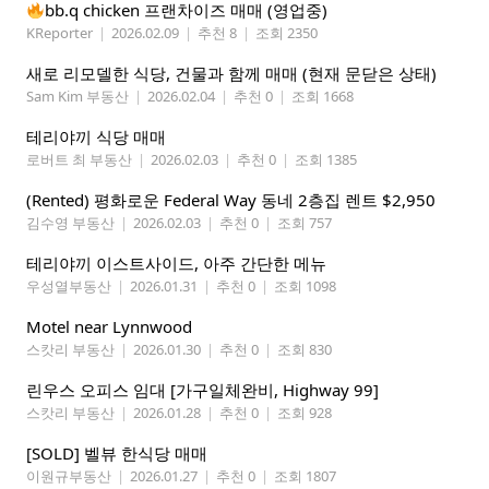
bb.q chicken 프랜차이즈 매매 (영업중)
KReporter
|
2026.02.09
|
추천 8
|
조회 2350
새로 리모델한 식당, 건물과 함께 매매 (현재 문닫은 상태)
Sam Kim 부동산
|
2026.02.04
|
추천 0
|
조회 1668
테리야끼 식당 매매
로버트 최 부동산
|
2026.02.03
|
추천 0
|
조회 1385
(Rented) 평화로운 Federal Way 동네 2층집 렌트 $2,950
김수영 부동산
|
2026.02.03
|
추천 0
|
조회 757
테리야끼 이스트사이드, 아주 간단한 메뉴
우성열부동산
|
2026.01.31
|
추천 0
|
조회 1098
Motel near Lynnwood
스캇리 부동산
|
2026.01.30
|
추천 0
|
조회 830
린우스 오피스 임대 [가구일체완비, Highway 99]
스캇리 부동산
|
2026.01.28
|
추천 0
|
조회 928
[SOLD] 벨뷰 한식당 매매
이원규부동산
|
2026.01.27
|
추천 0
|
조회 1807