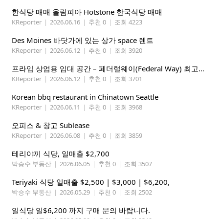
한식당 매매 올림피아 Hotstone 한국식당 매매
KReporter
|
2026.06.16
|
추천 0
|
조회 4223
Des Moines 바닷가에 있는 상가 space 렌트
KReporter
|
2026.06.12
|
추천 0
|
조회 3920
프라임 상업용 임대 공간 – 페더럴웨이(Federal Way) 최고의 가시성 입지
KReporter
|
2026.06.12
|
추천 0
|
조회 3701
Korean bbq restaurant in Chinatown Seattle
KReporter
|
2026.06.11
|
추천 0
|
조회 3968
오피스 & 창고 Sublease
KReporter
|
2026.06.08
|
추천 0
|
조회 3859
테리야끼 식당, 일매출 $2,700
박승수 부동산
|
2026.06.05
|
추천 0
|
조회 3507
Teriyaki 식당 일매출 $2,500 | $3,000 | $6,200,
박승수 부동산
|
2026.05.29
|
추천 0
|
조회 2502
일식당 일$6,200 까지 구매 문의 바랍니다.