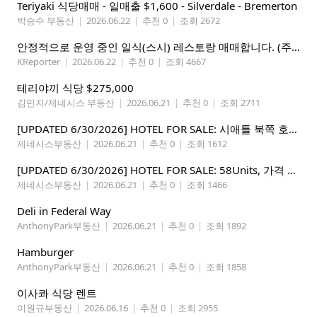
Teriyaki 식당매매 - 일매출 $1,600 - Silverdale - Bremerton
박승수 부동산
|
2026.06.22
|
추천 0
|
조회 2672
안정적으로 운영 중인 일식(스시) 레스토랑 매매합니다. (주인없는 가게)
KReporter
|
2026.06.22
|
추천 0
|
조회 4667
테리야끼 식당 $275,000
김민지/제네시스 부동산
|
2026.06.21
|
추천 0
|
조회 2711
[UPDATED 6/30/2026] HOTEL FOR SALE: 시애틀 북쪽 호텔 – 연매상 200만불, 순수입 80만불, 핵심 입지
제네시스부동산
|
2026.06.21
|
추천 0
|
조회 1612
[UPDATED 6/30/2026] HOTEL FOR SALE: 58Units, 가격 295만불, 연매상 135만불
제네시스부동산
|
2026.06.21
|
추천 0
|
조회 1466
Deli in Federal Way
AnthonyPark부동산
|
2026.06.21
|
추천 0
|
조회 1892
Hamburger
AnthonyPark부동산
|
2026.06.21
|
추천 0
|
조회 1858
이사콰 식당 렌트
이원규부동산
|
2026.06.16
|
추천 0
|
조회 2955