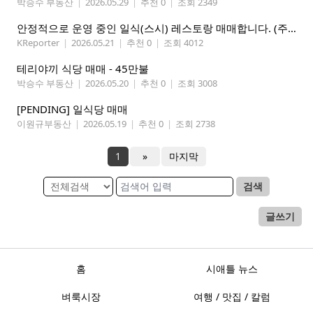
박승수 부동산
|
2026.05.29
|
추천 0
|
조회 2349
안정적으로 운영 중인 일식(스시) 레스토랑 매매합니다. (주인없는 가게)
KReporter
|
2026.05.21
|
추천 0
|
조회 4012
테리야끼 식당 매매 - 45만불
박승수 부동산
|
2026.05.20
|
추천 0
|
조회 3008
[PENDING] 일식당 매매
이원규부동산
|
2026.05.19
|
추천 0
|
조회 2738
1
»
마지막
검색
글쓰기
홈
시애틀 뉴스
벼룩시장
여행 / 맛집 / 칼럼