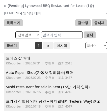
«
[Pending] Lynnwood BBQ Restaurant for Lease (1층)
[PENDING] 일식당 매매
»
목록보기
글수정
글삭제
검색
글쓰기
1
»
마지막
드레스 샾 매매
KReporter
|
2026.07.31
|
추천 0
|
조회 2015
Auto Repair Shop(자동차 정비업소) 매매
KReporter
|
2026.07.23
|
추천 0
|
조회 3437
Sushi restaurant for sale in Kent (15만, 가격 인하)
KReporter
|
2026.07.16
|
추천 0
|
조회 4216
프라임 상업용 임대 공간 – 페더럴웨이(Federal Way) 최고의 가시성 입지
KReporter
|
2026.07.13
|
추천 0
|
조회 4017