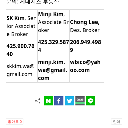
문의: 제네시스 부동산
Minji
Kim
,
SK Kim
, Sen
Associate Br
Chong Lee,
ior Associat
oker
Des. Broker
e Broker
425.329.587
206.949.498
425.900.76
4
9
40
minji.kim.
wbico@yah
skkim.wa@
wa@gmail.
oo.com
gmail.com
com
좋아요
0
인쇄