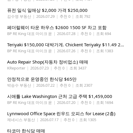
퓨전 일식 일매상 $2,000 가격 $250,000
김수영 부동산
|
2026.07.29
|
추천 0
|
조회 792
페더럴웨이 타운 하우스 $2600 1500 SF 차고 포함
BP RE King 대표 마이크 윤
|
2026.07.28
|
추천 0
|
조회 694
Teriyaki $150,000 대박가게. Chickent Teriyaky $11.49 25 Min from Lynnwood
BP RE King 대표 마이크 윤
|
2026.07.26
|
추천 0
|
조회 1383
Auto Repair Shop(자동차 정비업소) 매매
KReporter
|
2026.07.23
|
추천 0
|
조회 3437
안정적으로 운영중인 한식당 $65만
박승수 부동산
|
2026.07.22
|
추천 0
|
조회 2307
시애틀 Lake Washington 근처 고급 주택 $1,459,000
BP RE King 대표 마이크 윤
|
2026.07.20
|
추천 0
|
조회 1694
Lynnwood Office Space 린우드 오피스 for Lease (2층)
제네시스 부동산
|
2026.07.17
|
추천 0
|
조회 1305
타코마 한식당 매매