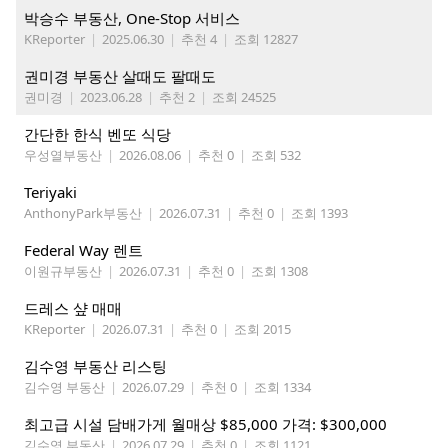
박승수 부동산, One-Stop 서비스
KReporter
|
2025.06.30
|
추천 4
|
조회 12827
권미경 부동산 살때도 팔때도
권미경
|
2023.06.28
|
추천 2
|
조회 24525
간단한 한식 벤또 식당
우성열부동산
|
2026.08.06
|
추천 0
|
조회 532
Teriyaki
AnthonyPark부동산
|
2026.07.31
|
추천 0
|
조회 1393
Federal Way 렌트
이원규부동산
|
2026.07.31
|
추천 0
|
조회 1308
드레스 샾 매매
KReporter
|
2026.07.31
|
추천 0
|
조회 2015
김수영 부동산 리스팅
김수영 부동산
|
2026.07.29
|
추천 0
|
조회 1334
최고급 시설 담배가게 월매상 $85,000 가격: $300,000
김수영 부동산
|
2026.07.29
|
추천 0
|
조회 1121