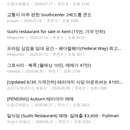
이원규부동산
|
2026.07.17
|
추천 0
|
조회 2145
교통이 아주 편한 Southcenter 2베드룸 콘도
Joosan
|
2026.07.16
|
추천 0
|
조회 2385
Sushi restaurant for sale in Kent (15만, 가격 인하)
KReporter
|
2026.07.16
|
추천 0
|
조회 4216
프라임 상업용 임대 공간 – 페더럴웨이(Federal Way) 최고의 가시성 입지
KReporter
|
2026.07.13
|
추천 0
|
조회 4017
그로서리 - 북쪽 (월매상 10만, 매매가 47만)
Genesis
|
2026.06.30
|
추천 1
|
조회 2734
[Updated 6/30 가격인하] 테리야끼 식당 마운트버논 $195,000
김민지/제네시스 부동산
|
2026.06.30
|
추천 0
|
조회 2300
[PENDING] Auburn 테리야끼 매매
이원규부동산
|
2026.06.27
|
추천 1
|
조회 2923
일식당 (Sushi Restaurant) 매매- 일매출 $3,600 - Pullman
박승수 부동산
|
2026.06.22
|
추천 0
|
조회 2324