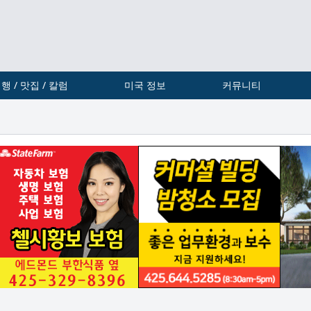
행 / 맛집 / 칼럼
미국 정보
커뮤니티