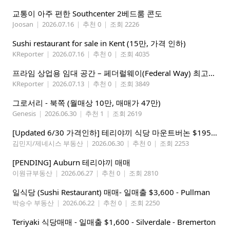
교통이 아주 편한 Southcenter 2베드룸 콘도
Joosan
|
2026.07.16
|
추천 0
|
조회 2226
Sushi restaurant for sale in Kent (15만, 가격 인하)
KReporter
|
2026.07.16
|
추천 0
|
조회 4035
프라임 상업용 임대 공간 – 페더럴웨이(Federal Way) 최고의 가시성 입지
KReporter
|
2026.07.13
|
추천 0
|
조회 3849
그로서리 - 북쪽 (월매상 10만, 매매가 47만)
Genesis
|
2026.06.30
|
추천 1
|
조회 2619
[Updated 6/30 가격인하] 테리야끼 식당 마운트버논 $195,000
김민지/제네시스 부동산
|
2026.06.30
|
추천 0
|
조회 2253
[PENDING] Auburn 테리야끼 매매
이원규부동산
|
2026.06.27
|
추천 0
|
조회 2810
일식당 (Sushi Restaurant) 매매- 일매출 $3,600 - Pullman
박승수 부동산
|
2026.06.22
|
추천 0
|
조회 2250
Teriyaki 식당매매 - 일매출 $1,600 - Silverdale - Bremerton