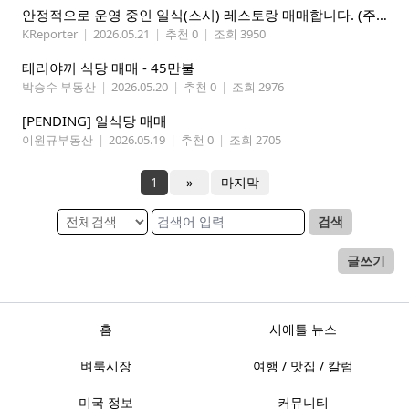
안정적으로 운영 중인 일식(스시) 레스토랑 매매합니다. (주인없는 가게)
KReporter
|
2026.05.21
|
추천 0
|
조회 3950
테리야끼 식당 매매 - 45만불
박승수 부동산
|
2026.05.20
|
추천 0
|
조회 2976
[PENDING] 일식당 매매
이원규부동산
|
2026.05.19
|
추천 0
|
조회 2705
1
»
마지막
검색
글쓰기
홈
시애틀 뉴스
벼룩시장
여행 / 맛집 / 칼럼
미국 정보
커뮤니티