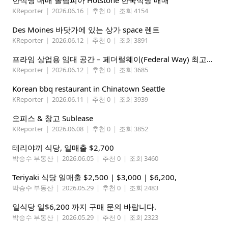
한식당 매매 올림피아 Hotstone 한국식당 매매
KReporter
|
2026.06.16
|
추천 0
|
조회 4154
Des Moines 바닷가에 있는 상가 space 렌트
KReporter
|
2026.06.12
|
추천 0
|
조회 3891
프라임 상업용 임대 공간 – 페더럴웨이(Federal Way) 최고의 가시성 입지
KReporter
|
2026.06.12
|
추천 0
|
조회 3685
Korean bbq restaurant in Chinatown Seattle
KReporter
|
2026.06.11
|
추천 0
|
조회 3939
오피스 & 창고 Sublease
KReporter
|
2026.06.08
|
추천 0
|
조회 3852
테리야끼 식당, 일매출 $2,700
박승수 부동산
|
2026.06.05
|
추천 0
|
조회 3460
Teriyaki 식당 일매출 $2,500 | $3,000 | $6,200,
박승수 부동산
|
2026.05.29
|
추천 0
|
조회 2483
일식당 일$6,200 까지 구매 문의 바랍니다.
박승수 부동산
|
2026.05.29
|
추천 0
|
조회 2323