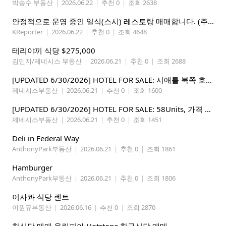
박승수 부동산
|
2026.06.22
|
추천 0
|
조회 2638
안정적으로 운영 중인 일식(스시) 레스토랑 매매합니다. (주인없는 가게)
KReporter
|
2026.06.22
|
추천 0
|
조회 4648
테리야끼 식당 $275,000
김민지/제네시스 부동산
|
2026.06.21
|
추천 0
|
조회 2688
[UPDATED 6/30/2026] HOTEL FOR SALE: 시애틀 북쪽 호텔 – 연매상 200만불, 순수입 80만불, 핵심 입지
제네시스부동산
|
2026.06.21
|
추천 0
|
조회 1600
[UPDATED 6/30/2026] HOTEL FOR SALE: 58Units, 가격 295만불, 연매상 135만불
제네시스부동산
|
2026.06.21
|
추천 0
|
조회 1451
Deli in Federal Way
AnthonyPark부동산
|
2026.06.21
|
추천 0
|
조회 1861
Hamburger
AnthonyPark부동산
|
2026.06.21
|
추천 0
|
조회 1806
이사콰 식당 렌트
이원규부동산
|
2026.06.16
|
추천 0
|
조회 2870