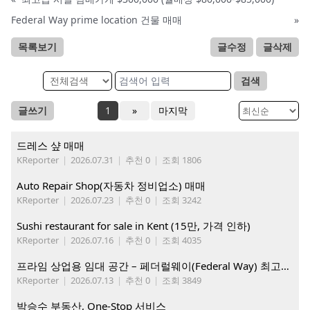
Federal Way prime location 건물 매매
»
목록보기
글수정
글삭제
검색
글쓰기
1
»
마지막
드레스 샾 매매
KReporter
|
2026.07.31
|
추천 0
|
조회 1806
Auto Repair Shop(자동차 정비업소) 매매
KReporter
|
2026.07.23
|
추천 0
|
조회 3242
Sushi restaurant for sale in Kent (15만, 가격 인하)
KReporter
|
2026.07.16
|
추천 0
|
조회 4035
프라임 상업용 임대 공간 – 페더럴웨이(Federal Way) 최고의 가시성 입지
KReporter
|
2026.07.13
|
추천 0
|
조회 3849
박승수 부동산, One-Stop 서비스