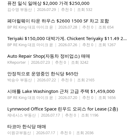
퓨전 일식 일매상 $2,000 가격 $250,000
김수영 부동산
|
2026.07.29
|
추천 0
|
조회 532
페더럴웨이 타운 하우스 $2600 1500 SF 차고 포함
BP RE King 대표 마이크 윤
|
2026.07.28
|
추천 0
|
조회 654
Teriyaki $150,000 대박가게. Chickent Teriyaky $11.49 25 Min from Lynnwood
BP RE King 대표 마이크 윤
|
2026.07.26
|
추천 0
|
조회 1267
Auto Repair Shop(자동차 정비업소) 매매
KReporter
|
2026.07.23
|
추천 0
|
조회 3242
안정적으로 운영중인 한식당 $65만
박승수 부동산
|
2026.07.22
|
추천 0
|
조회 2165
시애틀 Lake Washington 근처 고급 주택 $1,459,000
BP RE King 대표 마이크 윤
|
2026.07.20
|
추천 0
|
조회 1656
Lynnwood Office Space 린우드 오피스 for Lease (2층)
제네시스 부동산
|
2026.07.17
|
추천 0
|
조회 1196
타코마 한식당 매매
이원규부동산
|
2026.07.17
|
추천 0
|
조회 2036