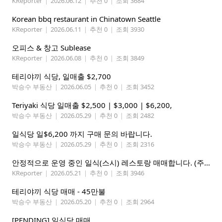
KReporter
|
2026.06.12
|
추천 0
|
조회 3684
Korean bbq restaurant in Chinatown Seattle
KReporter
|
2026.06.11
|
추천 0
|
조회 3930
오피스 & 창고 Sublease
KReporter
|
2026.06.08
|
추천 0
|
조회 3849
테리야끼 식당, 일매출 $2,700
박승수 부동산
|
2026.06.05
|
추천 0
|
조회 3452
Teriyaki 식당 일매출 $2,500 | $3,000 | $6,200,
박승수 부동산
|
2026.05.29
|
추천 0
|
조회 2482
일식당 일$6,200 까지 구매 문의 바랍니다.
박승수 부동산
|
2026.05.29
|
추천 0
|
조회 2316
안정적으로 운영 중인 일식(스시) 레스토랑 매매합니다. (주인없는 가게)
KReporter
|
2026.05.21
|
추천 0
|
조회 3946
테리야끼 식당 매매 - 45만불
박승수 부동산
|
2026.05.20
|
추천 0
|
조회 2964
[PENDING] 일식당 매매