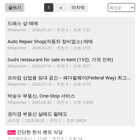
글쓰기
1
»
마지막
드레스 샾 매매
KReporter
|
2026.07.31
|
추천 0
|
조회 1721
Auto Repair Shop(자동차 정비업소) 매매
KReporter
|
2026.07.23
|
추천 0
|
조회 3155
Sushi restaurant for sale in Kent (15만, 가격 인하)
KReporter
|
2026.07.16
|
추천 0
|
조회 3971
프라임 상업용 임대 공간 – 페더럴웨이(Federal Way) 최고의 가시성 입지
KReporter
|
2026.07.13
|
추천 0
|
조회 3775
박승수 부동산, One-Stop 서비스
KReporter
|
2025.06.30
|
추천 4
|
조회 12698
권미경 부동산 살때도 팔때도
권미경
|
2023.06.28
|
추천 2
|
조회 24424
간단한 한식 벤또 식당
New
우성열부동산
|
11:48
|
추천 0
|
조회 74