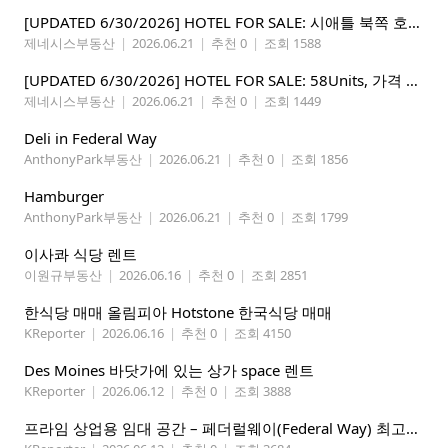
[UPDATED 6/30/2026] HOTEL FOR SALE: 시애틀 북쪽 호텔 – 연매상 200만불, 순수입 80만불, 핵심 입지
제네시스부동산
|
2026.06.21
|
추천 0
|
조회 1588
[UPDATED 6/30/2026] HOTEL FOR SALE: 58Units, 가격 295만불, 연매상 135만불
제네시스부동산
|
2026.06.21
|
추천 0
|
조회 1449
Deli in Federal Way
AnthonyPark부동산
|
2026.06.21
|
추천 0
|
조회 1856
Hamburger
AnthonyPark부동산
|
2026.06.21
|
추천 0
|
조회 1799
이사콰 식당 렌트
이원규부동산
|
2026.06.16
|
추천 0
|
조회 2851
한식당 매매 올림피아 Hotstone 한국식당 매매
KReporter
|
2026.06.16
|
추천 0
|
조회 4150
Des Moines 바닷가에 있는 상가 space 렌트
KReporter
|
2026.06.12
|
추천 0
|
조회 3888
프라임 상업용 임대 공간 – 페더럴웨이(Federal Way) 최고의 가시성 입지