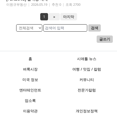
이원규부동산
|
2026.05.19
|
추천 0
|
조회 2700
1
»
마지막
검색
글쓰기
홈
시애틀 뉴스
벼룩시장
여행 / 맛집 / 칼럼
미국 정보
커뮤니티
엔터테인먼트
전문가칼럼
업소록
이용약관
개인정보정책