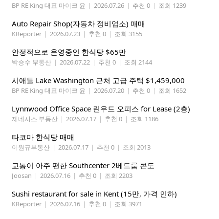
BP RE King 대표 마이크 윤
|
2026.07.26
|
추천 0
|
조회 1239
Auto Repair Shop(자동차 정비업소) 매매
KReporter
|
2026.07.23
|
추천 0
|
조회 3155
안정적으로 운영중인 한식당 $65만
박승수 부동산
|
2026.07.22
|
추천 0
|
조회 2144
시애틀 Lake Washington 근처 고급 주택 $1,459,000
BP RE King 대표 마이크 윤
|
2026.07.20
|
추천 0
|
조회 1652
Lynnwood Office Space 린우드 오피스 for Lease (2층)
제네시스 부동산
|
2026.07.17
|
추천 0
|
조회 1186
타코마 한식당 매매
이원규부동산
|
2026.07.17
|
추천 0
|
조회 2013
교통이 아주 편한 Southcenter 2베드룸 콘도
Joosan
|
2026.07.16
|
추천 0
|
조회 2203
Sushi restaurant for sale in Kent (15만, 가격 인하)
KReporter
|
2026.07.16
|
추천 0
|
조회 3971