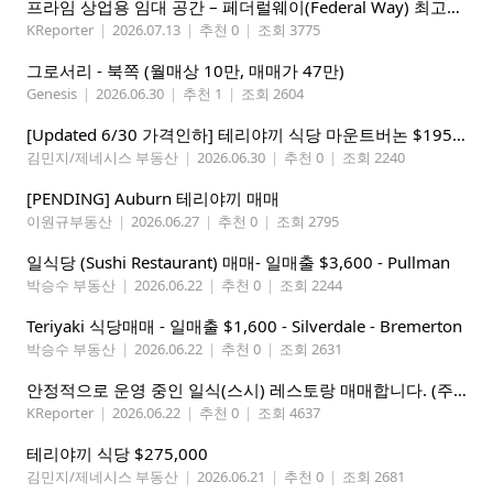
프라임 상업용 임대 공간 – 페더럴웨이(Federal Way) 최고의 가시성 입지
KReporter
|
2026.07.13
|
추천 0
|
조회 3775
그로서리 - 북쪽 (월매상 10만, 매매가 47만)
Genesis
|
2026.06.30
|
추천 1
|
조회 2604
[Updated 6/30 가격인하] 테리야끼 식당 마운트버논 $195,000
김민지/제네시스 부동산
|
2026.06.30
|
추천 0
|
조회 2240
[PENDING] Auburn 테리야끼 매매
이원규부동산
|
2026.06.27
|
추천 0
|
조회 2795
일식당 (Sushi Restaurant) 매매- 일매출 $3,600 - Pullman
박승수 부동산
|
2026.06.22
|
추천 0
|
조회 2244
Teriyaki 식당매매 - 일매출 $1,600 - Silverdale - Bremerton
박승수 부동산
|
2026.06.22
|
추천 0
|
조회 2631
안정적으로 운영 중인 일식(스시) 레스토랑 매매합니다. (주인없는 가게)
KReporter
|
2026.06.22
|
추천 0
|
조회 4637
테리야끼 식당 $275,000
김민지/제네시스 부동산
|
2026.06.21
|
추천 0
|
조회 2681