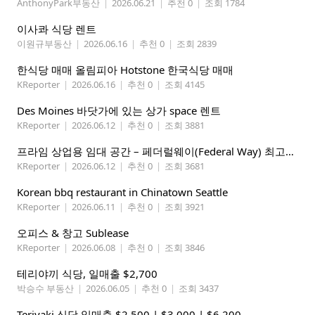
AnthonyPark부동산
|
2026.06.21
|
추천 0
|
조회 1784
이사콰 식당 렌트
이원규부동산
|
2026.06.16
|
추천 0
|
조회 2839
한식당 매매 올림피아 Hotstone 한국식당 매매
KReporter
|
2026.06.16
|
추천 0
|
조회 4145
Des Moines 바닷가에 있는 상가 space 렌트
KReporter
|
2026.06.12
|
추천 0
|
조회 3881
프라임 상업용 임대 공간 – 페더럴웨이(Federal Way) 최고의 가시성 입지
KReporter
|
2026.06.12
|
추천 0
|
조회 3681
Korean bbq restaurant in Chinatown Seattle
KReporter
|
2026.06.11
|
추천 0
|
조회 3921
오피스 & 창고 Sublease
KReporter
|
2026.06.08
|
추천 0
|
조회 3846
테리야끼 식당, 일매출 $2,700
박승수 부동산
|
2026.06.05
|
추천 0
|
조회 3437
Teriyaki 식당 일매출 $2,500 | $3,000 | $6,200,