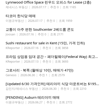
Lynnwood Office Space 린우드 오피스 for Lease (2층)
제네시스 부동산
|
2026.07.17
|
추천 0
|
조회 1165
타코마 한식당 매매
이원규부동산
|
2026.07.17
|
추천 0
|
조회 1959
교통이 아주 편한 Southcenter 2베드룸 콘도
Joosan
|
2026.07.16
|
추천 0
|
조회 2171
Sushi restaurant for sale in Kent (15만, 가격 인하)
KReporter
|
2026.07.16
|
추천 0
|
조회 3858
프라임 상업용 임대 공간 – 페더럴웨이(Federal Way) 최고의 가시성 입지
KReporter
|
2026.07.13
|
추천 0
|
조회 3693
그로서리 - 북쪽 (월매상 10만, 매매가 47만)
Genesis
|
2026.06.30
|
추천 1
|
조회 2579
[Updated 6/30 가격인하] 테리야끼 식당 마운트버논 $195,000
김민지/제네시스 부동산
|
2026.06.30
|
추천 0
|
조회 2210
[PENDING] Auburn 테리야끼 매매
이원규부동산
|
2026.06.27
|
추천 0
|
조회 2772