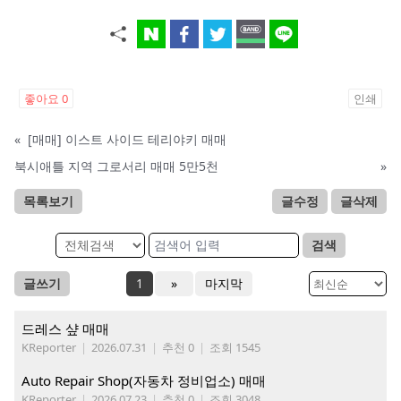
좋아요
0
인쇄
«
[매매] 이스트 사이드 테리야키 매매
북시애틀 지역 그로서리 매매 5만5천
»
목록보기
글수정
글삭제
검색
글쓰기
1
»
마지막
드레스 샾 매매
KReporter
|
2026.07.31
|
추천 0
|
조회 1545
Auto Repair Shop(자동차 정비업소) 매매
KReporter
|
2026.07.23
|
추천 0
|
조회 3048