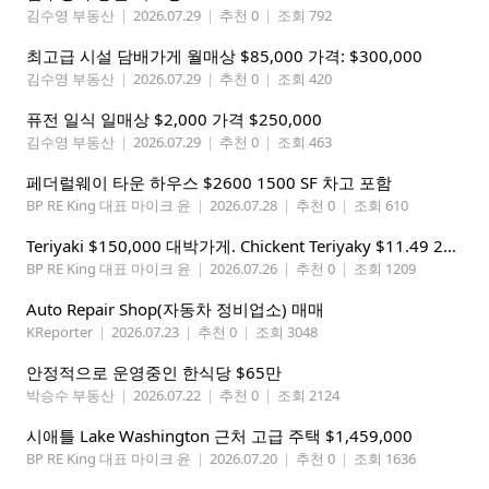
김수영 부동산
|
2026.07.29
|
추천 0
|
조회 792
최고급 시설 담배가게 월매상 $85,000 가격: $300,000
김수영 부동산
|
2026.07.29
|
추천 0
|
조회 420
퓨전 일식 일매상 $2,000 가격 $250,000
김수영 부동산
|
2026.07.29
|
추천 0
|
조회 463
페더럴웨이 타운 하우스 $2600 1500 SF 차고 포함
BP RE King 대표 마이크 윤
|
2026.07.28
|
추천 0
|
조회 610
Teriyaki $150,000 대박가게. Chickent Teriyaky $11.49 25 Min from Lynnwood
BP RE King 대표 마이크 윤
|
2026.07.26
|
추천 0
|
조회 1209
Auto Repair Shop(자동차 정비업소) 매매
KReporter
|
2026.07.23
|
추천 0
|
조회 3048
안정적으로 운영중인 한식당 $65만
박승수 부동산
|
2026.07.22
|
추천 0
|
조회 2124
시애틀 Lake Washington 근처 고급 주택 $1,459,000
BP RE King 대표 마이크 윤
|
2026.07.20
|
추천 0
|
조회 1636