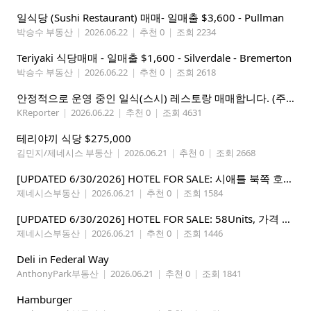
일식당 (Sushi Restaurant) 매매- 일매출 $3,600 - Pullman
박승수 부동산
|
2026.06.22
|
추천 0
|
조회 2234
Teriyaki 식당매매 - 일매출 $1,600 - Silverdale - Bremerton
박승수 부동산
|
2026.06.22
|
추천 0
|
조회 2618
안정적으로 운영 중인 일식(스시) 레스토랑 매매합니다. (주인없는 가게)
KReporter
|
2026.06.22
|
추천 0
|
조회 4631
테리야끼 식당 $275,000
김민지/제네시스 부동산
|
2026.06.21
|
추천 0
|
조회 2668
[UPDATED 6/30/2026] HOTEL FOR SALE: 시애틀 북쪽 호텔 – 연매상 200만불, 순수입 80만불, 핵심 입지
제네시스부동산
|
2026.06.21
|
추천 0
|
조회 1584
[UPDATED 6/30/2026] HOTEL FOR SALE: 58Units, 가격 295만불, 연매상 135만불
제네시스부동산
|
2026.06.21
|
추천 0
|
조회 1446
Deli in Federal Way
AnthonyPark부동산
|
2026.06.21
|
추천 0
|
조회 1841
Hamburger