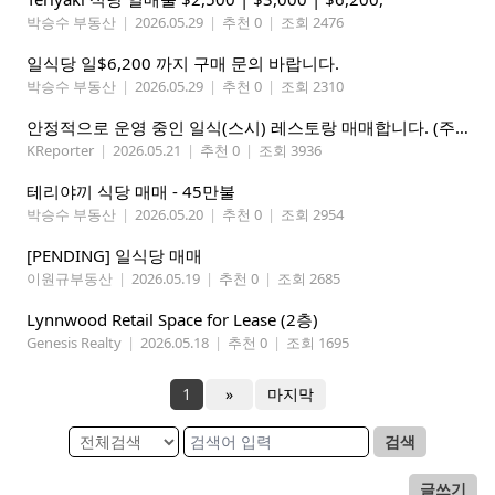
박승수 부동산
|
2026.05.29
|
추천 0
|
조회 2476
일식당 일$6,200 까지 구매 문의 바랍니다.
박승수 부동산
|
2026.05.29
|
추천 0
|
조회 2310
안정적으로 운영 중인 일식(스시) 레스토랑 매매합니다. (주인없는 가게)
KReporter
|
2026.05.21
|
추천 0
|
조회 3936
테리야끼 식당 매매 - 45만불
박승수 부동산
|
2026.05.20
|
추천 0
|
조회 2954
[PENDING] 일식당 매매
이원규부동산
|
2026.05.19
|
추천 0
|
조회 2685
Lynnwood Retail Space for Lease (2층)
Genesis Realty
|
2026.05.18
|
추천 0
|
조회 1695
1
»
마지막
검색
글쓰기