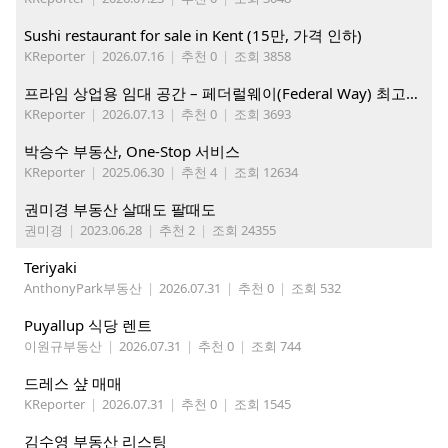
Sushi restaurant for sale in Kent (15만, 가격 인하)
KReporter
|
2026.07.16
|
추천 0
|
조회 3858
프라임 상업용 임대 공간 – 페더럴웨이(Federal Way) 최고의 가시성 입지
KReporter
|
2026.07.13
|
추천 0
|
조회 3693
박승수 부동산, One-Stop 서비스
KReporter
|
2025.06.30
|
추천 4
|
조회 12634
권미경 부동산 살때도 팔때도
권미경
|
2023.06.28
|
추천 2
|
조회 24355
Teriyaki
AnthonyPark부동산
|
2026.07.31
|
추천 0
|
조회 532
Puyallup 식당 렌트
이원규부동산
|
2026.07.31
|
추천 0
|
조회 744
드레스 샾 매매
KReporter
|
2026.07.31
|
추천 0
|
조회 1545
김수영 부동산 리스팅