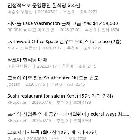
안정적으로 운영중인 한식당 $65만
박승수 부동산
|
2026.07.22
|
추천 0
|
조회 2273
시애틀 Lake Washington 근처 고급 주택 $1,459,000
BP RE King 대표 마이크 윤
|
2026.07.20
|
추천 0
|
조회 1674
Lynnwood Office Space 린우드 오피스 for Lease (2층)
제네시스 부동산
|
2026.07.17
|
추천 0
|
조회 1299
타코마 한식당 매매
이원규부동산
|
2026.07.17
|
추천 0
|
조회 2115
교통이 아주 편한 Southcenter 2베드룸 콘도
Joosan
|
2026.07.16
|
추천 0
|
조회 2345
Sushi restaurant for sale in Kent (15만, 가격 인하)
KReporter
|
2026.07.16
|
추천 0
|
조회 4189
프라임 상업용 임대 공간 – 페더럴웨이(Federal Way) 최고의 가시성 입지
KReporter
|
2026.07.13
|
추천 0
|
조회 3984
그로서리 - 북쪽 (월매상 10만, 매매가 47만)
Genesis
|
2026.06.30
|
추천 1
|
조회 2708