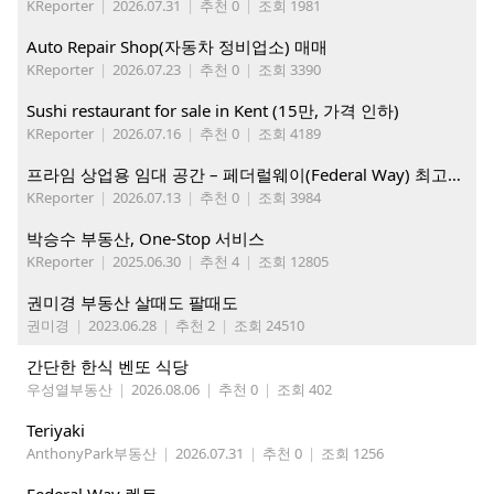
KReporter
|
2026.07.31
|
추천 0
|
조회 1981
Auto Repair Shop(자동차 정비업소) 매매
KReporter
|
2026.07.23
|
추천 0
|
조회 3390
Sushi restaurant for sale in Kent (15만, 가격 인하)
KReporter
|
2026.07.16
|
추천 0
|
조회 4189
프라임 상업용 임대 공간 – 페더럴웨이(Federal Way) 최고의 가시성 입지
KReporter
|
2026.07.13
|
추천 0
|
조회 3984
박승수 부동산, One-Stop 서비스
KReporter
|
2025.06.30
|
추천 4
|
조회 12805
권미경 부동산 살때도 팔때도
권미경
|
2023.06.28
|
추천 2
|
조회 24510
간단한 한식 벤또 식당
우성열부동산
|
2026.08.06
|
추천 0
|
조회 402
Teriyaki
AnthonyPark부동산
|
2026.07.31
|
추천 0
|
조회 1256