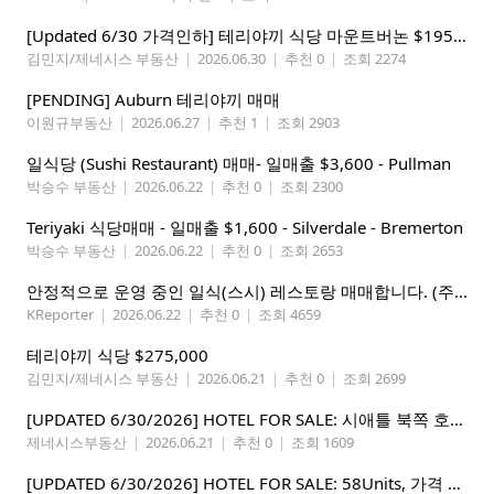
[Updated 6/30 가격인하] 테리야끼 식당 마운트버논 $195,000
김민지/제네시스 부동산
|
2026.06.30
|
추천 0
|
조회 2274
[PENDING] Auburn 테리야끼 매매
이원규부동산
|
2026.06.27
|
추천 1
|
조회 2903
일식당 (Sushi Restaurant) 매매- 일매출 $3,600 - Pullman
박승수 부동산
|
2026.06.22
|
추천 0
|
조회 2300
Teriyaki 식당매매 - 일매출 $1,600 - Silverdale - Bremerton
박승수 부동산
|
2026.06.22
|
추천 0
|
조회 2653
안정적으로 운영 중인 일식(스시) 레스토랑 매매합니다. (주인없는 가게)
KReporter
|
2026.06.22
|
추천 0
|
조회 4659
테리야끼 식당 $275,000
김민지/제네시스 부동산
|
2026.06.21
|
추천 0
|
조회 2699
[UPDATED 6/30/2026] HOTEL FOR SALE: 시애틀 북쪽 호텔 – 연매상 200만불, 순수입 80만불, 핵심 입지
제네시스부동산
|
2026.06.21
|
추천 0
|
조회 1609
[UPDATED 6/30/2026] HOTEL FOR SALE: 58Units, 가격 295만불, 연매상 135만불