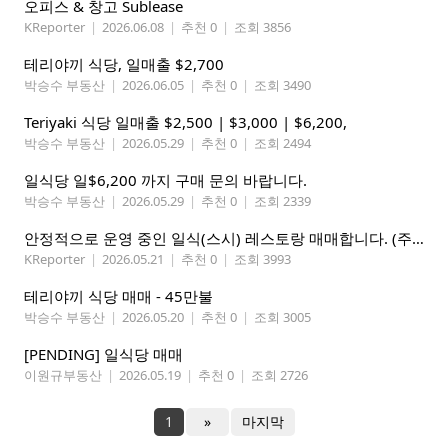
오피스 & 창고 Sublease
KReporter
|
2026.06.08
|
추천 0
|
조회 3856
테리야끼 식당, 일매출 $2,700
박승수 부동산
|
2026.06.05
|
추천 0
|
조회 3490
Teriyaki 식당 일매출 $2,500 | $3,000 | $6,200,
박승수 부동산
|
2026.05.29
|
추천 0
|
조회 2494
일식당 일$6,200 까지 구매 문의 바랍니다.
박승수 부동산
|
2026.05.29
|
추천 0
|
조회 2339
안정적으로 운영 중인 일식(스시) 레스토랑 매매합니다. (주인없는 가게)
KReporter
|
2026.05.21
|
추천 0
|
조회 3993
테리야끼 식당 매매 - 45만불
박승수 부동산
|
2026.05.20
|
추천 0
|
조회 3005
[PENDING] 일식당 매매
이원규부동산
|
2026.05.19
|
추천 0
|
조회 2726
1
»
마지막