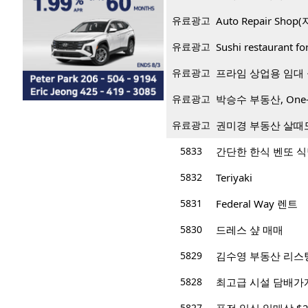
유료광고
Auto Repair Sh
유료광고
Sushi restaurant f
유료광고
프라임 상업용 임대 공
유료광고
박승수 부동산, One-
유료광고
권미경 부동산 살때
5833
간단한 한식 벤또 
5832
Teriyaki
5831
Federal Way 렌트
5830
드레스 샾 매매
5829
김수영 부동산 리스
5828
최고급 시설 담배가게 월
5827