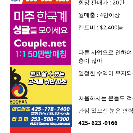
희망 판매가 : 20만
월매출 : 4만이상
렌트비 : $2,400불
다른 사업으로 인하여
층이 많아
일정한 수익이 유지되
처음하시는 분들도 걱
관심 있으신 분은 연
425- 623 -9166