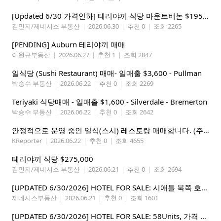
[Updated 6/30 가격인하] 테리야끼 식당 마운트버논 $195,000
김민지/제네시스 부동산
|
2026.06.30
|
추천 0
|
조회 2265
[PENDING] Auburn 테리야끼 매매
이원규부동산
|
2026.06.27
|
추천 1
|
조회 2847
일식당 (Sushi Restaurant) 매매- 일매출 $3,600 - Pullman
박승수 부동산
|
2026.06.22
|
추천 0
|
조회 2269
Teriyaki 식당매매 - 일매출 $1,600 - Silverdale - Bremerton
박승수 부동산
|
2026.06.22
|
추천 0
|
조회 2642
안정적으로 운영 중인 일식(스시) 레스토랑 매매합니다. (주인없는 가게)
KReporter
|
2026.06.22
|
추천 0
|
조회 4655
테리야끼 식당 $275,000
김민지/제네시스 부동산
|
2026.06.21
|
추천 0
|
조회 2694
[UPDATED 6/30/2026] HOTEL FOR SALE: 시애틀 북쪽 호텔 – 연매상 200만불, 순수입 80만불, 핵심 입지
제네시스부동산
|
2026.06.21
|
추천 0
|
조회 1601
[UPDATED 6/30/2026] HOTEL FOR SALE: 58Units, 가격 295만불, 연매상 135만불