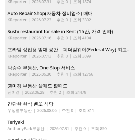
KReporter
|
2026.07.31
|
추천 0
|
조회 1874
Auto Repair Shop(자동차 정비업소) 매매
KReporter
|
2026.07.23
|
추천 0
|
조회 3302
Sushi restaurant for sale in Kent (15만, 가격 인하)
KReporter
|
2026.07.16
|
추천 0
|
조회 4104
프라임 상업용 임대 공간 – 페더럴웨이(Federal Way) 최고의 가시성 입지
KReporter
|
2026.07.13
|
추천 0
|
조회 3899
박승수 부동산, One-Stop 서비스
KReporter
|
2025.06.30
|
추천 4
|
조회 12766
권미경 부동산 살때도 팔때도
권미경
|
2023.06.28
|
추천 2
|
조회 24479
간단한 한식 벤또 식당
우성열부동산
|
2026.08.06
|
추천 0
|
조회 311
Teriyaki
AnthonyPark부동산
|
2026.07.31
|
추천 0
|
조회 850