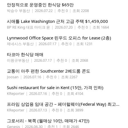
안정적으로 운영중인 한식당 $65만
박승수 부동산
|
2026.07.22
|
추천 0
|
조회 2208
시애틀 Lake Washington 근처 고급 주택 $1,459,000
BP RE King 대표 마이크 윤
|
2026.07.20
|
추천 0
|
조회 1664
Lynnwood Office Space 린우드 오피스 for Lease (2층)
제네시스 부동산
|
2026.07.17
|
추천 0
|
조회 1231
타코마 한식당 매매
이원규부동산
|
2026.07.17
|
추천 0
|
조회 2068
교통이 아주 편한 Southcenter 2베드룸 콘도
Joosan
|
2026.07.16
|
추천 0
|
조회 2267
Sushi restaurant for sale in Kent (15만, 가격 인하)
KReporter
|
2026.07.16
|
추천 0
|
조회 4104
프라임 상업용 임대 공간 – 페더럴웨이(Federal Way) 최고의 가시성 입지
KReporter
|
2026.07.13
|
추천 0
|
조회 3899
그로서리 - 북쪽 (월매상 10만, 매매가 47만)
Genesis
|
2026.06.30
|
추천 1
|
조회 2646