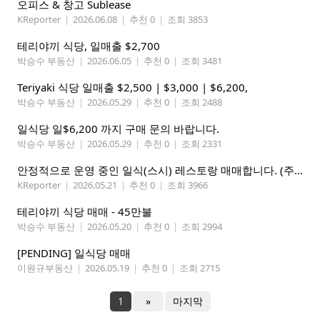
오피스 & 창고 Sublease
KReporter
|
2026.06.08
|
추천 0
|
조회 3853
테리야끼 식당, 일매출 $2,700
박승수 부동산
|
2026.06.05
|
추천 0
|
조회 3481
Teriyaki 식당 일매출 $2,500 | $3,000 | $6,200,
박승수 부동산
|
2026.05.29
|
추천 0
|
조회 2488
일식당 일$6,200 까지 구매 문의 바랍니다.
박승수 부동산
|
2026.05.29
|
추천 0
|
조회 2331
안정적으로 운영 중인 일식(스시) 레스토랑 매매합니다. (주인없는 가게)
KReporter
|
2026.05.21
|
추천 0
|
조회 3966
테리야끼 식당 매매 - 45만불
박승수 부동산
|
2026.05.20
|
추천 0
|
조회 2994
[PENDING] 일식당 매매
이원규부동산
|
2026.05.19
|
추천 0
|
조회 2715
1
»
마지막