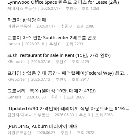
Lynnwood Office Space 린우드 오피스 for Lease (2층)
제네시스 부동산
|
2026.07.17
|
추천 0
|
조회 1263
타코마 한식당 매매
이원규부동산
|
2026.07.17
|
추천 0
|
조회 2086
교통이 아주 편한 Southcenter 2베드룸 콘도
Joosan
|
2026.07.16
|
추천 0
|
조회 2293
Sushi restaurant for sale in Kent (15만, 가격 인하)
KReporter
|
2026.07.16
|
추천 0
|
조회 4129
프라임 상업용 임대 공간 – 페더럴웨이(Federal Way) 최고의 가시성 입지
KReporter
|
2026.07.13
|
추천 0
|
조회 3917
그로서리 - 북쪽 (월매상 10만, 매매가 47만)
Genesis
|
2026.06.30
|
추천 1
|
조회 2669
[Updated 6/30 가격인하] 테리야끼 식당 마운트버논 $195,000
김민지/제네시스 부동산
|
2026.06.30
|
추천 0
|
조회 2268
[PENDING] Auburn 테리야끼 매매
이원규부동산
|
2026.06.27
|
추천 1
|
조회 2872