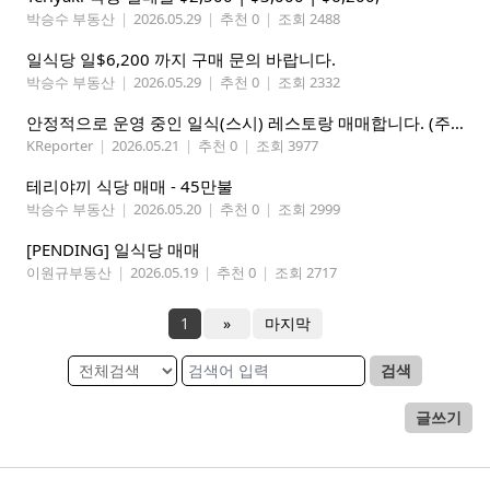
박승수 부동산
|
2026.05.29
|
추천 0
|
조회 2488
일식당 일$6,200 까지 구매 문의 바랍니다.
박승수 부동산
|
2026.05.29
|
추천 0
|
조회 2332
안정적으로 운영 중인 일식(스시) 레스토랑 매매합니다. (주인없는 가게)
KReporter
|
2026.05.21
|
추천 0
|
조회 3977
테리야끼 식당 매매 - 45만불
박승수 부동산
|
2026.05.20
|
추천 0
|
조회 2999
[PENDING] 일식당 매매
이원규부동산
|
2026.05.19
|
추천 0
|
조회 2717
1
»
마지막
검색
글쓰기