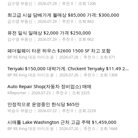
김수영 부동산
|
2026.07.29
|
추천 0
|
조회 1206
최고급 시설 담배가게 월매상 $85,000 가격: $300,000
김수영 부동산
|
2026.07.29
|
추천 0
|
조회 862
퓨전 일식 일매상 $2,000 가격 $250,000
김수영 부동산
|
2026.07.29
|
추천 0
|
조회 662
페더럴웨이 타운 하우스 $2600 1500 SF 차고 포함
BP RE King 대표 마이크 윤
|
2026.07.28
|
추천 0
|
조회 671
Teriyaki $150,000 대박가게. Chickent Teriyaky $11.49 25 Min from Lynnwood
BP RE King 대표 마이크 윤
|
2026.07.26
|
추천 0
|
조회 1309
Auto Repair Shop(자동차 정비업소) 매매
KReporter
|
2026.07.23
|
추천 0
|
조회 3325
안정적으로 운영중인 한식당 $65만
박승수 부동산
|
2026.07.22
|
추천 0
|
조회 2229
시애틀 Lake Washington 근처 고급 주택 $1,459,000
BP RE King 대표 마이크 윤
|
2026.07.20
|
추천 0
|
조회 1668