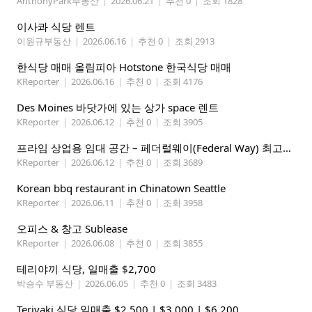
AnthonyPark부동산
|
2026.06.21
|
추천 0
|
조회 1828
이사콰 식당 렌트
이원규부동산
|
2026.06.16
|
추천 0
|
조회 2913
한식당 매매 올림피아 Hotstone 한국식당 매매
KReporter
|
2026.06.16
|
추천 0
|
조회 4176
Des Moines 바닷가에 있는 상가 space 렌트
KReporter
|
2026.06.12
|
추천 0
|
조회 3905
프라임 상업용 임대 공간 – 페더럴웨이(Federal Way) 최고의 가시성 입지
KReporter
|
2026.06.12
|
추천 0
|
조회 3689
Korean bbq restaurant in Chinatown Seattle
KReporter
|
2026.06.11
|
추천 0
|
조회 3958
오피스 & 창고 Sublease
KReporter
|
2026.06.08
|
추천 0
|
조회 3855
테리야끼 식당, 일매출 $2,700
박승수 부동산
|
2026.06.05
|
추천 0
|
조회 3483
Teriyaki 식당 일매출 $2,500 | $3,000 | $6,200,