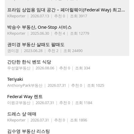
프라임 상업용 임대 공간 – 페더럴웨이(Federal Way) 최고의 가시성 입지
KReporter
|
2026.07.13
|
추천 0
|
조회 3917
박승수 부동산, One-Stop 서비스
KReporter
|
2025.06.30
|
추천 4
|
조회 12779
권미경 부동산 살때도 팔때도
권미경
|
2023.06.28
|
추천 2
|
조회 24490
간단한 한식 벤또 식당
우성열부동산
|
2026.08.06
|
추천 0
|
조회 334
Teriyaki
AnthonyPark부동산
|
2026.07.31
|
추천 0
|
조회 1025
Federal Way 렌트
이원규부동산
|
2026.07.31
|
추천 0
|
조회 1184
드레스 샾 매매
KReporter
|
2026.07.31
|
추천 0
|
조회 1896
김수영 부동산 리스팅