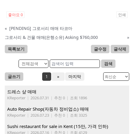
좋아요
0
인쇄
«
[PENDING] 그로서리 매매 타코마
그로서리 & 건물 매매(은행소유) Asking $760,000
»
목록보기
글수정
글삭제
검색
글쓰기
1
»
마지막
드레스 샾 매매
KReporter
|
2026.07.31
|
추천 0
|
조회 1896
Auto Repair Shop(자동차 정비업소) 매매
KReporter
|
2026.07.23
|
추천 0
|
조회 3325
Sushi restaurant for sale in Kent (15만, 가격 인하)
KReporter
|
2026.07.16
|
추천 0
|
조회 4129