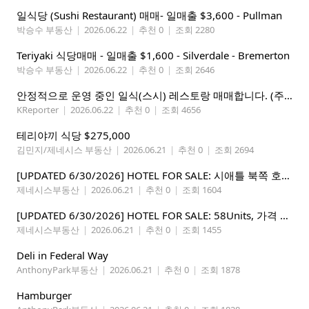
일식당 (Sushi Restaurant) 매매- 일매출 $3,600 - Pullman
박승수 부동산
|
2026.06.22
|
추천 0
|
조회 2280
Teriyaki 식당매매 - 일매출 $1,600 - Silverdale - Bremerton
박승수 부동산
|
2026.06.22
|
추천 0
|
조회 2646
안정적으로 운영 중인 일식(스시) 레스토랑 매매합니다. (주인없는 가게)
KReporter
|
2026.06.22
|
추천 0
|
조회 4656
테리야끼 식당 $275,000
김민지/제네시스 부동산
|
2026.06.21
|
추천 0
|
조회 2694
[UPDATED 6/30/2026] HOTEL FOR SALE: 시애틀 북쪽 호텔 – 연매상 200만불, 순수입 80만불, 핵심 입지
제네시스부동산
|
2026.06.21
|
추천 0
|
조회 1604
[UPDATED 6/30/2026] HOTEL FOR SALE: 58Units, 가격 295만불, 연매상 135만불
제네시스부동산
|
2026.06.21
|
추천 0
|
조회 1455
Deli in Federal Way
AnthonyPark부동산
|
2026.06.21
|
추천 0
|
조회 1878
Hamburger