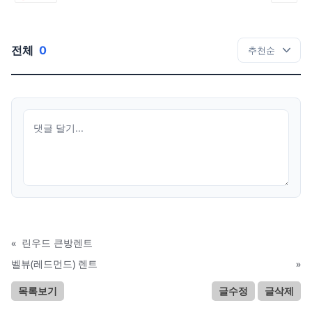
전체
0
«
린우드 큰방렌트
벨뷰(레드먼드) 렌트
»
목록보기
글수정
글삭제