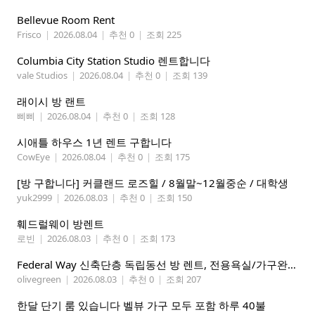
Bellevue Room Rent
Frisco
|
2026.08.04
|
추천 0
|
조회 225
Columbia City Station Studio 렌트합니다
vale Studios
|
2026.08.04
|
추천 0
|
조회 139
래이시 방 랜트
삐삐
|
2026.08.04
|
추천 0
|
조회 128
시애틀 하우스 1년 렌트 구합니다
CowEye
|
2026.08.04
|
추천 0
|
조회 175
[방 구합니다] 커클랜드 로즈힐 / 8월말~12월중순 / 대학생
yuk2999
|
2026.08.03
|
추천 0
|
조회 150
훼드럴웨이 방렌트
로빈
|
2026.08.03
|
추천 0
|
조회 173
Federal Way 신축단층 독립동선 방 렌트, 전용욕실/가구완비 (여자분)
olivegreen
|
2026.08.03
|
추천 0
|
조회 207
한달 단기 룸 있습니다 벨뷰 가구 모두 포함 하루 40불