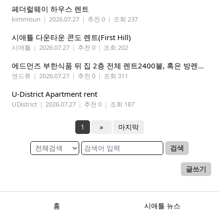
페더럴웨이 하우스 렌트
kimmisun
|
2026.07.27
|
추천 0
|
조회 237
시애틀 다운타운 콘도 렌트(First Hill)
시애틀
|
2026.07.27
|
추천 0
|
조회 202
에드먼즈 부한식품 뒤 집 2층 전체 렌트2400불, 혹은 방렌트 800불*2개, 마스터베드 950불. 방 3개 중에 골라 쓰세요!
앤드류
|
2026.07.27
|
추천 0
|
조회 311
U-District Apartment rent
UDistrict
|
2026.07.27
|
추천 0
|
조회 187
1
»
마지막
검색
글쓰기
홈
시애틀 뉴스