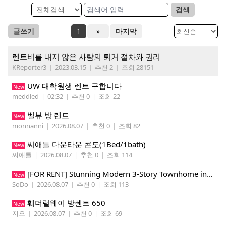
검색
글쓰기
1
»
마지막
렌트비를 내지 않은 사람의 퇴거 절차와 권리
KReporter3
|
2023.03.15
|
추천 2
|
조회 28151
UW 대학원생 렌트 구합니다
New
meddled
|
02:32
|
추천 0
|
조회 22
벨뷰 방 렌트
New
monnanni
|
2026.08.07
|
추천 0
|
조회 82
씨애틀 다운타운 콘도(1Bed/1bath)
New
씨애틀
|
2026.08.07
|
추천 0
|
조회 114
​[FOR RENT] Stunning Modern 3-Story Townhome in South Park - Perfect for Tech Pros & Students!
New
SoDo
|
2026.08.07
|
추천 0
|
조회 113
훼더럴웨이 방렌트 650
New
지오
|
2026.08.07
|
추천 0
|
조회 69