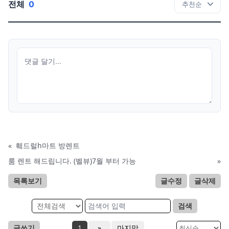
전체
0
«
훼드럴h마트 방렌트
룸 렌트 해드립니다. (벨뷰)7월 부터 가능
»
목록보기
글수정
글삭제
검색
글쓰기
1
»
마지막