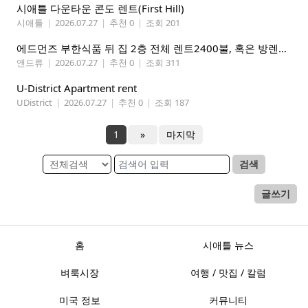
시애틀 다운타운 콘도 렌트(First Hill)
시애틀
|
2026.07.27
|
추천 0
|
조회 201
에드먼즈 부한식품 뒤 집 2층 전체 렌트2400불, 혹은 방렌트 800불*2개, 마스터베드 950불. 방 3개 중에 골라 쓰세요!
앤드류
|
2026.07.27
|
추천 0
|
조회 311
U-District Apartment rent
UDistrict
|
2026.07.27
|
추천 0
|
조회 187
1
»
마지막
검색
글쓰기
홈
시애틀 뉴스
벼룩시장
여행 / 맛집 / 칼럼
미국 정보
커뮤니티