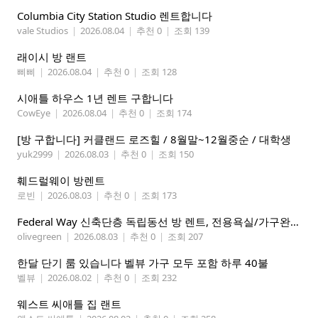
Columbia City Station Studio 렌트합니다
vale Studios
|
2026.08.04
|
추천 0
|
조회 139
래이시 방 랜트
삐삐
|
2026.08.04
|
추천 0
|
조회 128
시애틀 하우스 1년 렌트 구합니다
CowEye
|
2026.08.04
|
추천 0
|
조회 174
[방 구합니다] 커클랜드 로즈힐 / 8월말~12월중순 / 대학생
yuk2999
|
2026.08.03
|
추천 0
|
조회 150
훼드럴웨이 방렌트
로빈
|
2026.08.03
|
추천 0
|
조회 173
Federal Way 신축단층 독립동선 방 렌트, 전용욕실/가구완비 (여자분)
olivegreen
|
2026.08.03
|
추천 0
|
조회 207
한달 단기 룸 있습니다 벨뷰 가구 모두 포함 하루 40불
벨뷰
|
2026.08.02
|
추천 0
|
조회 232
웨스트 씨애틀 집 랜트