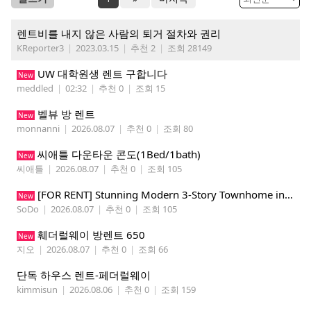
렌트비를 내지 않은 사람의 퇴거 절차와 권리
KReporter3
|
2023.03.15
|
추천 2
|
조회 28149
UW 대학원생 렌트 구합니다
New
meddled
|
02:32
|
추천 0
|
조회 15
벨뷰 방 렌트
New
monnanni
|
2026.08.07
|
추천 0
|
조회 80
씨애틀 다운타운 콘도(1Bed/1bath)
New
씨애틀
|
2026.08.07
|
추천 0
|
조회 105
​[FOR RENT] Stunning Modern 3-Story Townhome in South Park - Perfect for Tech Pros & Students!
New
SoDo
|
2026.08.07
|
추천 0
|
조회 105
훼더럴웨이 방렌트 650
New
지오
|
2026.08.07
|
추천 0
|
조회 66
단독 하우스 렌트-페더럴웨이
kimmisun
|
2026.08.06
|
추천 0
|
조회 159