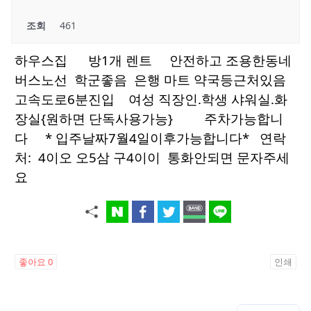
조회
461
하우스집 방1개 렌트 안전하고 조용한동네
버스노선 학군좋음 은행 마트 약국등근처있음
고속도로6분진입 여성 직장인.학생 샤워실.화
장실{원하면 단독사용가능} 주차가능합니
다 * 입주날짜7월4일이후가능합니다* 연락
처: 4이오 오5삼 구4이이 통화안되면 문자주세
요
좋아요
0
인쇄