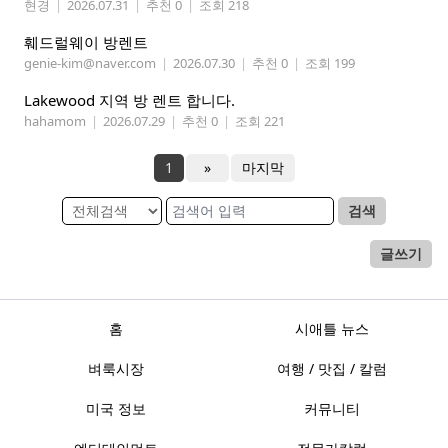
현경
|
2026.07.31
|
추천 0
|
조회 218
훼드럴웨이 방렌트
genie-kim@naver.com
|
2026.07.30
|
추천 0
|
조회 199
Lakewood 지역 방 렌트 합니다.
hahamom
|
2026.07.29
|
추천 0
|
조회 221
1
»
마지막
검색
글쓰기
홈
시애틀 뉴스
벼룩시장
여행 / 맛집 / 칼럼
미국 정보
커뮤니티