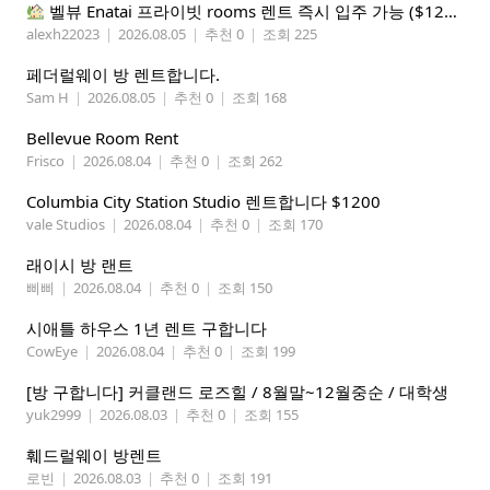
벨뷰 Enatai 프라이빗 rooms 렌트 즉시 입주 가능 ($1200 monthly)
alexh22023
|
2026.08.05
|
추천 0
|
조회 225
페더럴웨이 방 렌트합니다.
Sam H
|
2026.08.05
|
추천 0
|
조회 168
Bellevue Room Rent
Frisco
|
2026.08.04
|
추천 0
|
조회 262
Columbia City Station Studio 렌트합니다 $1200
vale Studios
|
2026.08.04
|
추천 0
|
조회 170
래이시 방 랜트
삐삐
|
2026.08.04
|
추천 0
|
조회 150
시애틀 하우스 1년 렌트 구합니다
CowEye
|
2026.08.04
|
추천 0
|
조회 199
[방 구합니다] 커클랜드 로즈힐 / 8월말~12월중순 / 대학생
yuk2999
|
2026.08.03
|
추천 0
|
조회 155
훼드럴웨이 방렌트
로빈
|
2026.08.03
|
추천 0
|
조회 191