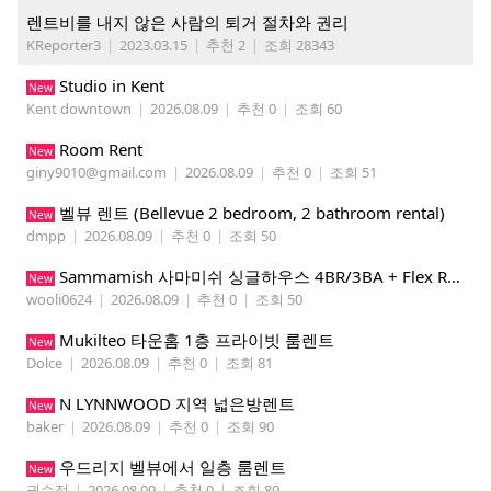
렌트비를 내지 않은 사람의 퇴거 절차와 권리
KReporter3
|
2023.03.15
|
추천 2
|
조회 28343
Studio in Kent
New
Kent downtown
|
2026.08.09
|
추천 0
|
조회 60
Room Rent
New
giny9010@gmail.com
|
2026.08.09
|
추천 0
|
조회 51
벨뷰 렌트 (Bellevue 2 bedroom, 2 bathroom rental)
New
dmpp
|
2026.08.09
|
추천 0
|
조회 50
Sammamish 사마미쉬 싱글하우스 4BR/3BA + Flex Room 렌트
New
wooli0624
|
2026.08.09
|
추천 0
|
조회 50
Mukilteo 타운홈 1층 프라이빗 룸렌트
New
Dolce
|
2026.08.09
|
추천 0
|
조회 81
N LYNNWOOD 지역 넓은방렌트
New
baker
|
2026.08.09
|
추천 0
|
조회 90
우드리지 벨뷰에서 일층 룸렌트
New
권수정
|
2026.08.09
|
추천 0
|
조회 89