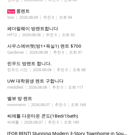
룸렌트
New
Soo
|
2026.08.09
|
추천 0
|
조회 94
페더럴웨이 방랜트합니다
HP12
|
2026.08.08
|
추천 0
|
조회 92
사우스에버렛(방1+욕실1) 렌트 $700
Gardener
|
2026.08.08
|
추천 0
|
조회 97
린우드 방렌트 합니다.
린우드 시민
|
2026.08.08
|
추천 0
|
조회 88
UW 대학원생 렌트 구합니다
meddled
|
2026.08.08
|
추천 0
|
조회 117
벨뷰 방 렌트
monnanni
|
2026.08.07
|
추천 0
|
조회 169
씨애틀 다운타운 콘도(1Bed/1bath)
씨애틀
|
2026.08.07
|
추천 0
|
조회 189
​[FOR RENT] Stunning Modern 3-Story Townhome in South Park - Perfect for Tech Pros & Students!