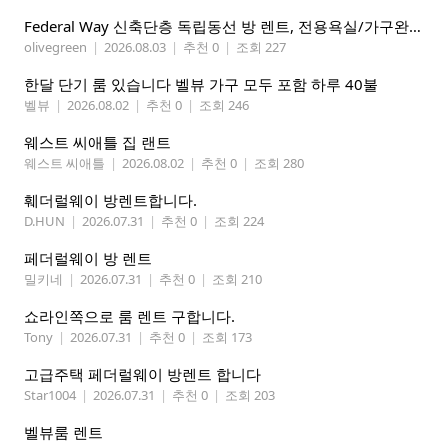
Federal Way 신축단층 독립동선 방 렌트, 전용욕실/가구완비 (여자분)
olivegreen
|
2026.08.03
|
추천 0
|
조회 227
한달 단기 룸 있습니다 벨뷰 가구 모두 포함 하루 40불
벨뷰
|
2026.08.02
|
추천 0
|
조회 246
웨스트 씨애틀 집 랜트
웨스트 씨애틀
|
2026.08.02
|
추천 0
|
조회 280
훼더럴웨이 방렌트합니다.
D.HUN
|
2026.07.31
|
추천 0
|
조회 224
페더럴웨이 방 렌트
밀키네
|
2026.07.31
|
추천 0
|
조회 210
쇼라인쪽으로 룸 렌트 구합니다.
Tony
|
2026.07.31
|
추천 0
|
조회 173
고급주택 페더럴웨이 방렌트 합니다
Star1004
|
2026.07.31
|
추천 0
|
조회 203
벨뷰룸 렌트