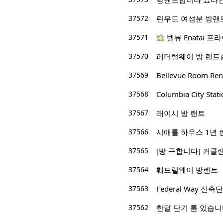
37572
린우드 여성분 방랜
37571
벨뷰 Enatai 프라
37570
페더럴웨이 방 렌트
37569
Bellevue Room Ren
37568
Columbia City St
37567
래이시 방 랜트
37566
시애틀 하우스 1년 
37565
[방 구합니다] 커클랜
37564
훼드럴웨이 방렌트
37563
Federal Way 
37562
한달 단기 룸 있습니