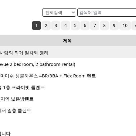
1
2
3
4
5
6
7
8
9
10
제목
 사람의 퇴거 절차와 권리
ue 2 bedroom, 2 bathroom rental)
사마미쉬 싱글하우스 4BR/3BA + Flex Room 렌트
타운홈 1층 프라이빗 룸렌트
D 지역 넓은방렌트
서 일층 룸렌트
합니다