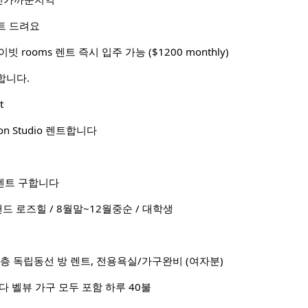
트 드려요
이빗 rooms 렌트 즉시 입주 가능 ($1200 monthly)
합니다.
t
ation Studio 렌트합니다
렌트 구합니다
드 로즈힐 / 8월말~12월중순 / 대학생
신축단층 독립동선 방 렌트, 전용욕실/가구완비 (여자분)
다 벨뷰 가구 모두 포함 하루 40불