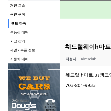
개인 교습
구인 구직
렌트 하숙
부동산 매매
사고 팔기
훼드럴웨이h마트
세일 / 쿠폰 정보
자동차 매매
작성자
Kimsclub
훼드럴 h마트.us뱅크
703-801-9933