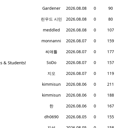
Gardener
2026.08.08
0
90
린우드 시민
2026.08.08
0
80
meddled
2026.08.08
0
107
monnanni
2026.08.07
0
159
씨애틀
2026.08.07
0
177
s & Students!
SoDo
2026.08.07
0
157
지오
2026.08.07
0
119
kimmisun
2026.08.06
0
211
kimmisun
2026.08.06
0
188
한
2026.08.06
0
167
dh0690
2026.08.05
0
155
지성
2026.08.05
0
158