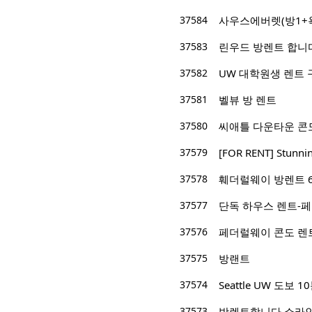
37584
사우스에버렛(방1+욕실
37583
린우드 방렌트 합니
37582
UW 대학원생 렌트
37581
벨뷰 방 렌트
37580
씨애틀 다운타운 콘도(1
37579
​[FOR RENT] Stunni
37578
훼더럴웨이 방렌트 6
37577
단독 하우스 렌트-
37576
페더럴웨이 콘도 렌
37575
방랜트
37574
Seattle UW 도보
37573
방렌트합니다 쇼라