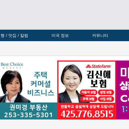
행 / 맛집 / 칼럼
미국 정보
커뮤니티