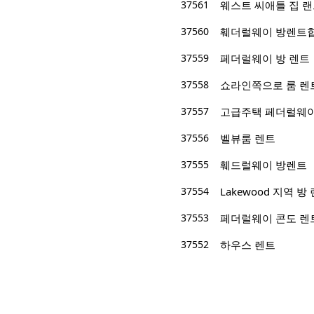
37561
웨스트 씨애틀 집 
37560
훼더럴웨이 방렌트합
37559
페더럴웨이 방 렌트
37558
쇼라인쪽으로 룸 렌
37557
고급주택 페더럴웨이
37556
벨뷰룸 렌트
37555
훼드럴웨이 방렌트
37554
Lakewood 지역 방
37553
페더럴웨이 콘도 렌
37552
하우스 렌트