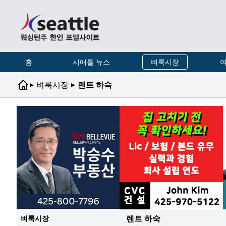
홈
시애틀 뉴스
벼룩시장
여
▸
▸
벼룩시장
렌트 하숙
렌트 하숙
벼룩시장