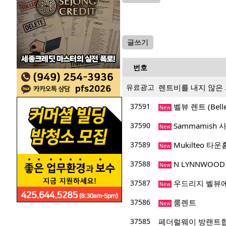
글쓰기
번호
유료광고
렌트비를 내지 않은
37591
벨뷰 렌트 (Bellev
New
37590
Sammamish 
New
37589
Mukilteo 
New
37588
N LYNNWOO
New
37587
우드리지 벨뷰에
New
37586
룸렌트
New
37585
페더럴웨이 방랜트