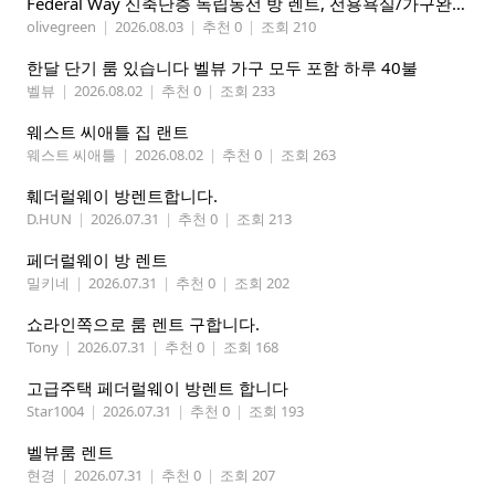
Federal Way 신축단층 독립동선 방 렌트, 전용욕실/가구완비 (여자분)
olivegreen
|
2026.08.03
|
추천 0
|
조회 210
한달 단기 룸 있습니다 벨뷰 가구 모두 포함 하루 40불
벨뷰
|
2026.08.02
|
추천 0
|
조회 233
웨스트 씨애틀 집 랜트
웨스트 씨애틀
|
2026.08.02
|
추천 0
|
조회 263
훼더럴웨이 방렌트합니다.
D.HUN
|
2026.07.31
|
추천 0
|
조회 213
페더럴웨이 방 렌트
밀키네
|
2026.07.31
|
추천 0
|
조회 202
쇼라인쪽으로 룸 렌트 구합니다.
Tony
|
2026.07.31
|
추천 0
|
조회 168
고급주택 페더럴웨이 방렌트 합니다
Star1004
|
2026.07.31
|
추천 0
|
조회 193
벨뷰룸 렌트
현경
|
2026.07.31
|
추천 0
|
조회 207