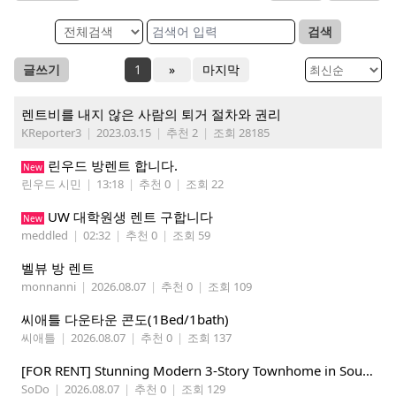
검색
글쓰기
1
»
마지막
렌트비를 내지 않은 사람의 퇴거 절차와 권리
KReporter3
|
2023.03.15
|
추천 2
|
조회 28185
린우드 방렌트 합니다.
New
린우드 시민
|
13:18
|
추천 0
|
조회 22
UW 대학원생 렌트 구합니다
New
meddled
|
02:32
|
추천 0
|
조회 59
벨뷰 방 렌트
monnanni
|
2026.08.07
|
추천 0
|
조회 109
씨애틀 다운타운 콘도(1Bed/1bath)
씨애틀
|
2026.08.07
|
추천 0
|
조회 137
​[FOR RENT] Stunning Modern 3-Story Townhome in South Park - Perfect for Tech Pros & Students!
SoDo
|
2026.08.07
|
추천 0
|
조회 129