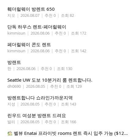
훼더럴웨이 방렌트 650
지오
|
2026.08.07
|
추천 0
|
조회 82
단독 하우스 렌트-페더럴웨이
kimmisun
|
2026.08.06
|
추천 0
|
조회 172
페더럴웨이 콘도 렌트
kimmisun
|
2026.08.06
|
추천 0
|
조회 142
방랜트
한
|
2026.08.06
|
추천 0
|
조회 130
Seattle UW 도보 10분거리 룸 렌트합니다.
dh0690
|
2026.08.05
|
추천 0
|
조회 129
방렌트합니다 쇼라인가까운지역
지성
|
2026.08.05
|
추천 0
|
조회 143
린우드 여성분 방랜트 드려요
발리
|
2026.08.05
|
추천 0
|
조회 166
벨뷰 Enatai 프라이빗 rooms 렌트 즉시 입주 가능 ($1200 monthly)