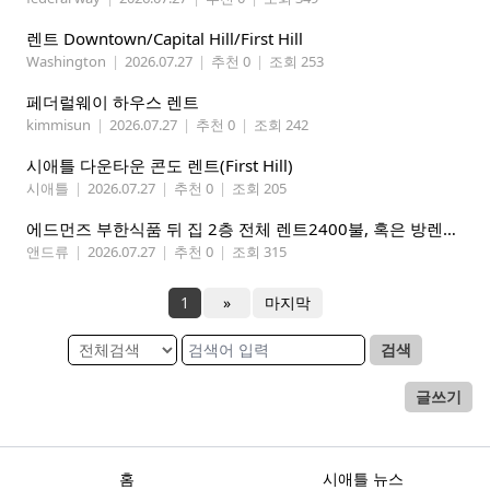
렌트 Downtown/Capital Hill/First Hill
Washington
|
2026.07.27
|
추천 0
|
조회 253
페더럴웨이 하우스 렌트
kimmisun
|
2026.07.27
|
추천 0
|
조회 242
시애틀 다운타운 콘도 렌트(First Hill)
시애틀
|
2026.07.27
|
추천 0
|
조회 205
에드먼즈 부한식품 뒤 집 2층 전체 렌트2400불, 혹은 방렌트 800불*2개, 마스터베드 950불. 방 3개 중에 골라 쓰세요!
앤드류
|
2026.07.27
|
추천 0
|
조회 315
1
»
마지막
검색
글쓰기
홈
시애틀 뉴스