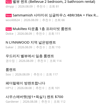
벨뷰 렌트 (Bellevue 2 bedroom, 2 bathroom rental)
New
dmpp
|
2026.08.09
|
추천 0
|
조회 81
Sammamish 사마미쉬 싱글하우스 4BR/3BA + Flex Room 렌트
New
wooli0624
|
2026.08.09
|
추천 0
|
조회 66
Mukilteo 타운홈 1층 프라이빗 룸렌트
New
Dolce
|
2026.08.09
|
추천 0
|
조회 111
N LYNNWOOD 지역 넓은방렌트
baker
|
2026.08.09
|
추천 0
|
조회 110
우드리지 벨뷰에서 일층 룸렌트
권수정
|
2026.08.09
|
추천 0
|
조회 114
룸렌트
Soo
|
2026.08.09
|
추천 0
|
조회 117
페더럴웨이 방랜트합니다
HP12
|
2026.08.08
|
추천 0
|
조회 101
사우스에버렛(방1+욕실1) 렌트 $700
Gardener
|
2026.08.08
|
추천 0
|
조회 112