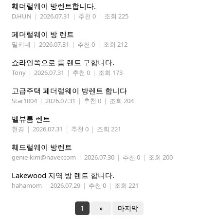
훼더럴웨이 방렌트합니다.
D.HUN
|
2026.07.31
|
추천 0
|
조회 225
페더럴웨이 방 렌트
밀키네
|
2026.07.31
|
추천 0
|
조회 212
쇼라인쪽으로 룸 렌트 구합니다.
Tony
|
2026.07.31
|
추천 0
|
조회 173
고급주택 페더럴웨이 방렌트 합니다
Star1004
|
2026.07.31
|
추천 0
|
조회 204
벨뷰룸 렌트
현경
|
2026.07.31
|
추천 0
|
조회 221
훼드럴웨이 방렌트
genie-kim@naver.com
|
2026.07.30
|
추천 0
|
조회 200
Lakewood 지역 방 렌트 합니다.
hahamom
|
2026.07.29
|
추천 0
|
조회 221
1
»
마지막