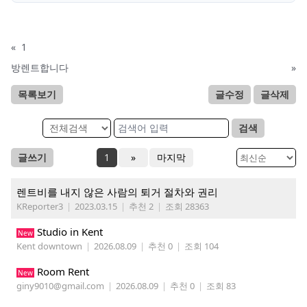
«
1
방렌트합니다
»
목록보기
글수정
글삭제
검색
글쓰기
1
»
마지막
렌트비를 내지 않은 사람의 퇴거 절차와 권리
KReporter3
|
2023.03.15
|
추천 2
|
조회 28363
Studio in Kent
New
Kent downtown
|
2026.08.09
|
추천 0
|
조회 104
Room Rent
New
giny9010@gmail.com
|
2026.08.09
|
추천 0
|
조회 83