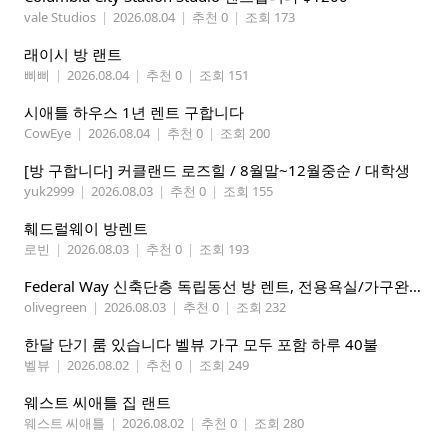
vale Studios
|
2026.08.04
|
추천 0
|
조회 173
래이시 방 랜트
삐삐
|
2026.08.04
|
추천 0
|
조회 151
시애틀 하우스 1년 렌트 구합니다
CowEye
|
2026.08.04
|
추천 0
|
조회 200
[방 구합니다] 커클랜드 로즈힐 / 8월말~12월중순 / 대학생
yuk2999
|
2026.08.03
|
추천 0
|
조회 155
훼드럴웨이 방렌트
로빈
|
2026.08.03
|
추천 0
|
조회 193
Federal Way 신축단층 독립동선 방 렌트, 전용욕실/가구완비 (여자분)
olivegreen
|
2026.08.03
|
추천 0
|
조회 232
한달 단기 룸 있습니다 벨뷰 가구 모두 포함 하루 40불
벨뷰
|
2026.08.02
|
추천 0
|
조회 249
웨스트 씨애틀 집 랜트
웨스트 씨애틀
|
2026.08.02
|
추천 0
|
조회 280