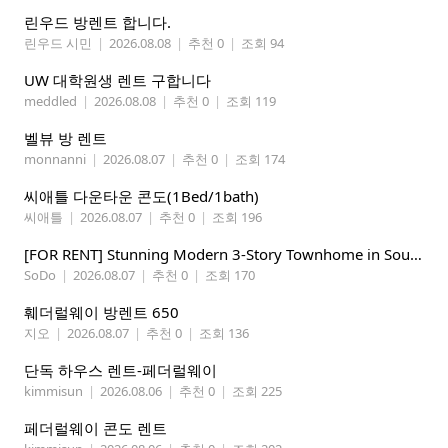
린우드 방렌트 합니다.
린우드 시민
|
2026.08.08
|
추천 0
|
조회 94
UW 대학원생 렌트 구합니다
meddled
|
2026.08.08
|
추천 0
|
조회 119
벨뷰 방 렌트
monnanni
|
2026.08.07
|
추천 0
|
조회 174
씨애틀 다운타운 콘도(1Bed/1bath)
씨애틀
|
2026.08.07
|
추천 0
|
조회 196
​[FOR RENT] Stunning Modern 3-Story Townhome in South Park - Perfect for Tech Pros & Students!
SoDo
|
2026.08.07
|
추천 0
|
조회 170
훼더럴웨이 방렌트 650
지오
|
2026.08.07
|
추천 0
|
조회 136
단독 하우스 렌트-페더럴웨이
kimmisun
|
2026.08.06
|
추천 0
|
조회 225
페더럴웨이 콘도 렌트