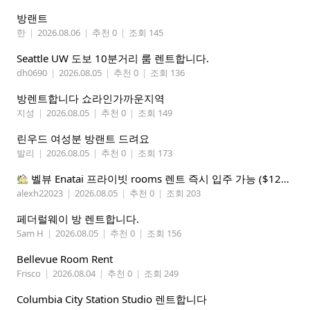
방랜트
한
|
2026.08.06
|
추천 0
|
조회 145
Seattle UW 도보 10분거리 룸 렌트합니다.
dh0690
|
2026.08.05
|
추천 0
|
조회 136
방렌트합니다 쇼라인가까운지역
지성
|
2026.08.05
|
추천 0
|
조회 149
린우드 여성분 방랜트 드려요
발리
|
2026.08.05
|
추천 0
|
조회 173
벨뷰 Enatai 프라이빗 rooms 렌트 즉시 입주 가능 ($1200 monthly)
alexh22023
|
2026.08.05
|
추천 0
|
조회 203
페더럴웨이 방 렌트합니다.
Sam H
|
2026.08.05
|
추천 0
|
조회 156
Bellevue Room Rent
Frisco
|
2026.08.04
|
추천 0
|
조회 249
Columbia City Station Studio 렌트합니다