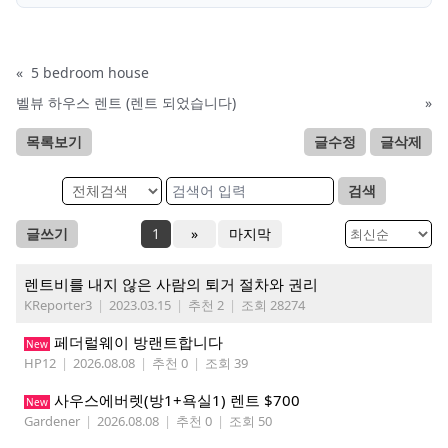
«
5 bedroom house
벨뷰 하우스 렌트 (렌트 되었습니다)
»
목록보기
글수정
글삭제
검색
글쓰기
1
»
마지막
렌트비를 내지 않은 사람의 퇴거 절차와 권리
KReporter3
|
2023.03.15
|
추천 2
|
조회 28274
페더럴웨이 방랜트합니다
New
HP12
|
2026.08.08
|
추천 0
|
조회 39
사우스에버렛(방1+욕실1) 렌트 $700
New
Gardener
|
2026.08.08
|
추천 0
|
조회 50