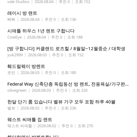
vale Studios
|
2026.08.04
|
추천 0
|
조회 152
래이시 방 랜트
삐삐
|
2026.08.04
|
추천 0
|
조회 136
시애틀 하우스 1년 렌트 구합니다
CowEye
|
2026.08.04
|
추천 0
|
조회 188
[방 구합니다] 커클랜드 로즈힐 / 8월말~12월중순 / 대학생
yuk2999
|
2026.08.03
|
추천 0
|
조회 152
훼드럴웨이 방렌트
로빈
|
2026.08.03
|
추천 0
|
조회 180
Federal Way 신축단층 독립동선 방 렌트, 전용욕실/가구완비 (여자분)
olivegreen
|
2026.08.03
|
추천 0
|
조회 220
한달 단기 룸 있습니다 벨뷰 가구 모두 포함 하루 40불
벨뷰
|
2026.08.02
|
추천 0
|
조회 236
웨스트 씨애틀 집 랜트
웨스트 씨애틀
|
2026.08.02
|
추천 0
|
조회 270