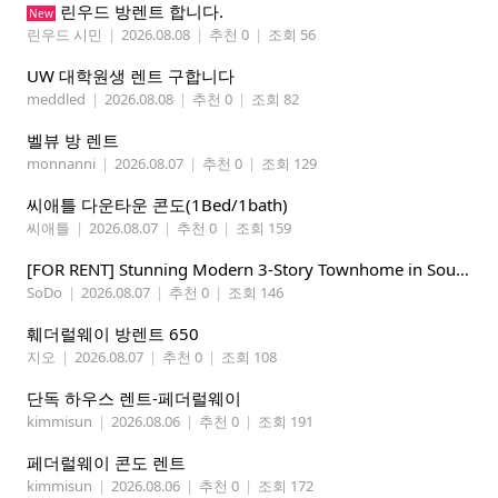
린우드 방렌트 합니다.
New
린우드 시민
|
2026.08.08
|
추천 0
|
조회 56
UW 대학원생 렌트 구합니다
meddled
|
2026.08.08
|
추천 0
|
조회 82
벨뷰 방 렌트
monnanni
|
2026.08.07
|
추천 0
|
조회 129
씨애틀 다운타운 콘도(1Bed/1bath)
씨애틀
|
2026.08.07
|
추천 0
|
조회 159
​[FOR RENT] Stunning Modern 3-Story Townhome in South Park - Perfect for Tech Pros & Students!
SoDo
|
2026.08.07
|
추천 0
|
조회 146
훼더럴웨이 방렌트 650
지오
|
2026.08.07
|
추천 0
|
조회 108
단독 하우스 렌트-페더럴웨이
kimmisun
|
2026.08.06
|
추천 0
|
조회 191
페더럴웨이 콘도 렌트
kimmisun
|
2026.08.06
|
추천 0
|
조회 172