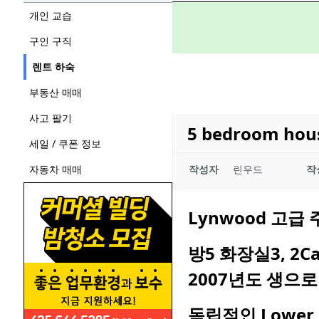
개인 교습
구인 구직
렌트 하숙
부동산 매매
사고 팔기
5 bedroom hou
세일 / 쿠폰 정보
자동차 매매
작성자
린우드
작
Lynwood 고급
방5 화장실3, 2Car 
2007년도 생으로 
독립적인 Lower l