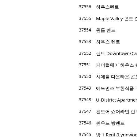
37556
하우스렌트
37555
Maple Valley 콘도
37554
원룸 렌트
37553
하우스 렌트
37552
렌트 Downtown/Capita
37551
페더럴웨이 하우스 
37550
시애틀 다운타운 콘도 렌트
37549
37548
U-District Apartmen
37547
켄모어 쇼어라인 린
37546
린우드 방렌트
37545
방 1 Rent (Lynnwo