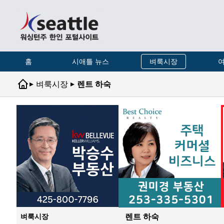
홈
시애틀 뉴스
벼룩시장
여
▸
▸
벼룩시장
렌트 하숙
렌트 하숙
벼룩시장