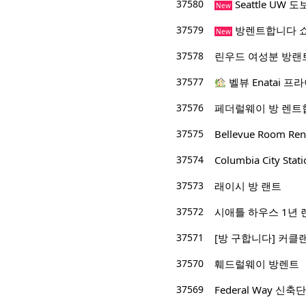
37580
Seattle UW
New
37579
방렌트합니다 
New
37578
린우드 여성분 방랜
37577
벨뷰 Enatai 프
37576
페더럴웨이 방 렌트
37575
Bellevue Room Ren
37574
Columbia City St
37573
래이시 방 랜트
37572
시애틀 하우스 1년 
37571
[방 구합니다] 커클랜
37570
훼드럴웨이 방렌트
37569
Federal Way 