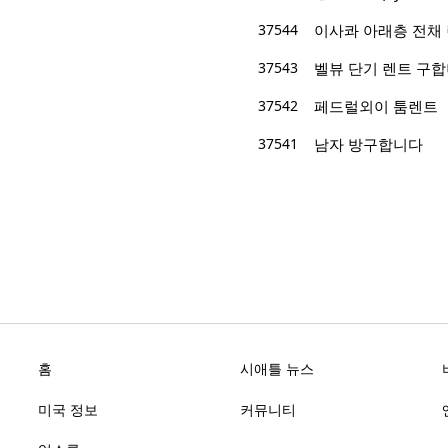
37544
이사콰 아래층 전채
37543
벨뷰 단기 렌트 구
37542
페드럴외이 툼렌트
37541
남자 방구합니다
홈
시애틀 뉴스
미국 정보
커뮤니티