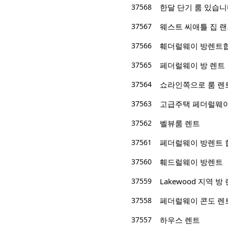
37568
한달 단기 룸 있습니
37567
웨스트 씨애틀 집 
37566
훼더럴웨이 방렌트합
37565
페더럴웨이 방 렌트
37564
쇼라인쪽으로 룸 렌
37563
고급주택 페더럴웨이
37562
벨뷰룸 렌트
37561
페더럴웨이 방렌트 
37560
훼드럴웨이 방렌트
37559
Lakewood 지역 방
37558
페더럴웨이 콘도 렌
37557
하우스 렌트