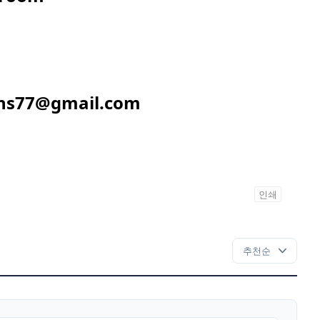
ns77@gmail.com
인쇄