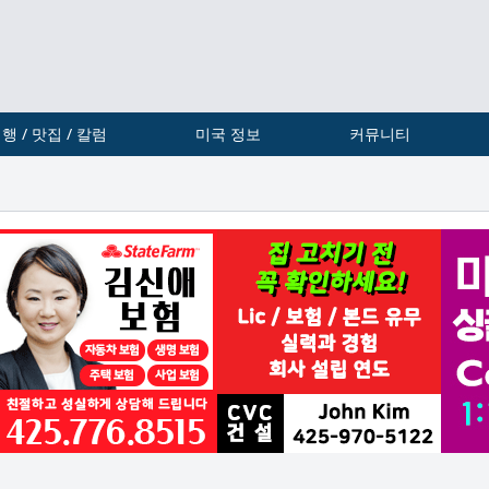
행 / 맛집 / 칼럼
미국 정보
커뮤니티