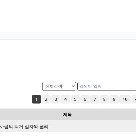
1
2
3
4
5
6
7
8
9
10
제목
 사람의 퇴거 절차와 권리