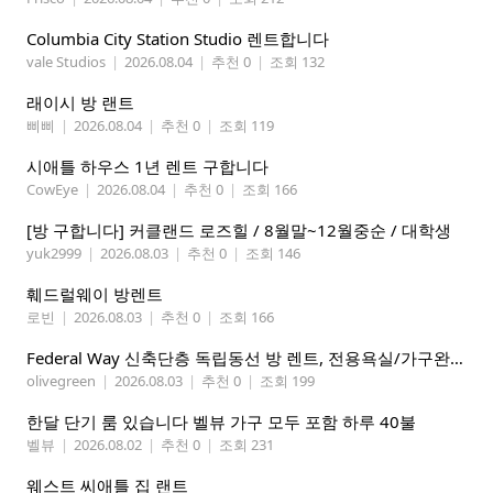
Columbia City Station Studio 렌트합니다
vale Studios
|
2026.08.04
|
추천 0
|
조회 132
래이시 방 랜트
삐삐
|
2026.08.04
|
추천 0
|
조회 119
시애틀 하우스 1년 렌트 구합니다
CowEye
|
2026.08.04
|
추천 0
|
조회 166
[방 구합니다] 커클랜드 로즈힐 / 8월말~12월중순 / 대학생
yuk2999
|
2026.08.03
|
추천 0
|
조회 146
훼드럴웨이 방렌트
로빈
|
2026.08.03
|
추천 0
|
조회 166
Federal Way 신축단층 독립동선 방 렌트, 전용욕실/가구완비 (여자분)
olivegreen
|
2026.08.03
|
추천 0
|
조회 199
한달 단기 룸 있습니다 벨뷰 가구 모두 포함 하루 40불
벨뷰
|
2026.08.02
|
추천 0
|
조회 231
웨스트 씨애틀 집 랜트