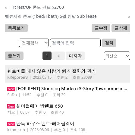
«
Fircrest/UP 콘도 렌트 $2700
벨뷰지역 콘도 (1bed/1bath) 6월 한달 Sub lease
»
목록보기
글수정
글삭제
검색
글쓰기
1
»
마지막
렌트비를 내지 않은 사람의 퇴거 절차와 권리
KReporter3
|
2023.03.15
|
추천 2
|
조회 28089
​[FOR RENT] Stunning Modern 3-Story Townhome in South Park - Perfect for Tech Pros & Students!
New
SoDo
|
11:52
|
추천 0
|
조회 39
훼더럴웨이 방렌트 650
New
지오
|
08:57
|
추천 0
|
조회 40
단독 하우스 렌트-페더럴웨이
New
kimmisun
|
2026.08.06
|
추천 0
|
조회 108