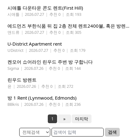
시애틀 다운타운 콘도 렌트(First Hill)
시애틀
|
2026.07.27
|
추천 0
|
조회 193
에드먼즈 부한식품 뒤 집 2층 전체 렌트2400불, 혹은 방렌트 800불*2개, 마스터베드 950불. 방 3개 중에 골라 쓰세요!
앤드류
|
2026.07.27
|
추천 0
|
조회 305
U-District Apartment rent
UDistrict
|
2026.07.27
|
추천 0
|
조회 179
켄모어 쇼어라인 린우드 주변 방 구합니다
Sigma
|
2026.07.26
|
추천 0
|
조회 144
린우드 방렌트
윤
|
2026.07.26
|
추천 0
|
조회 272
방 1 Rent (Lynnwood, Edmonds)
BBkris
|
2026.07.26
|
추천 0
|
조회 236
1
»
마지막
검색