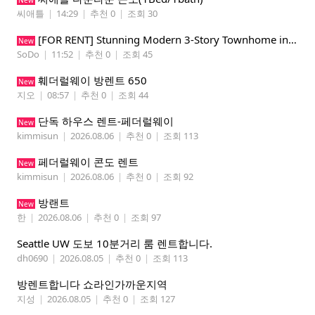
New
씨애틀
|
14:29
|
추천 0
|
조회 30
​[FOR RENT] Stunning Modern 3-Story Townhome in South Park - Perfect for Tech Pros & Students!
New
SoDo
|
11:52
|
추천 0
|
조회 45
훼더럴웨이 방렌트 650
New
지오
|
08:57
|
추천 0
|
조회 44
단독 하우스 렌트-페더럴웨이
New
kimmisun
|
2026.08.06
|
추천 0
|
조회 113
페더럴웨이 콘도 렌트
New
kimmisun
|
2026.08.06
|
추천 0
|
조회 92
방랜트
New
한
|
2026.08.06
|
추천 0
|
조회 97
Seattle UW 도보 10분거리 룸 렌트합니다.
dh0690
|
2026.08.05
|
추천 0
|
조회 113
방렌트합니다 쇼라인가까운지역
지성
|
2026.08.05
|
추천 0
|
조회 127