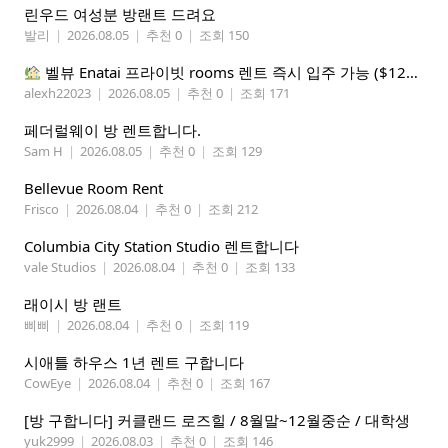
린우드 여성분 방랜트 드려요
발리
|
2026.08.05
|
추천 0
|
조회 150
벨뷰 Enatai 프라이빗 rooms 렌트 즉시 입주 가능 ($1200 monthly)
alexh22023
|
2026.08.05
|
추천 0
|
조회 171
페더럴웨이 방 렌트합니다.
Sam H
|
2026.08.05
|
추천 0
|
조회 129
Bellevue Room Rent
Frisco
|
2026.08.04
|
추천 0
|
조회 212
Columbia City Station Studio 렌트합니다
vale Studios
|
2026.08.04
|
추천 0
|
조회 133
래이시 방 랜트
삐삐
|
2026.08.04
|
추천 0
|
조회 119
시애틀 하우스 1년 렌트 구합니다
CowEye
|
2026.08.04
|
추천 0
|
조회 167
[방 구합니다] 커클랜드 로즈힐 / 8월말~12월중순 / 대학생
yuk2999
|
2026.08.03
|
추천 0
|
조회 146