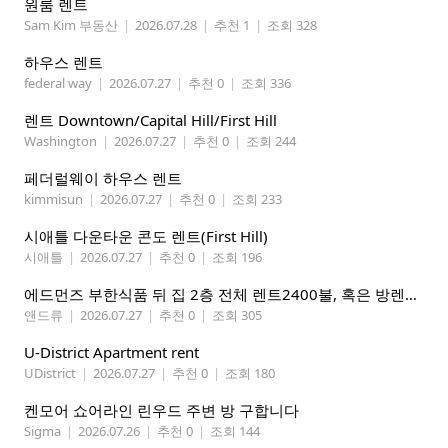
원룸 렌트
Sam Kim 부동산
|
2026.07.28
|
추천 1
|
조회 328
하우스 렌트
federal way
|
2026.07.27
|
추천 0
|
조회 336
렌트 Downtown/Capital Hill/First Hill
Washington
|
2026.07.27
|
추천 0
|
조회 244
페더럴웨이 하우스 렌트
kimmisun
|
2026.07.27
|
추천 0
|
조회 233
시애틀 다운타운 콘도 렌트(First Hill)
시애틀
|
2026.07.27
|
추천 0
|
조회 196
에드먼즈 부한식품 뒤 집 2층 전체 렌트2400불, 혹은 방렌트 800불*2개, 마스터베드 950불. 방 3개 중에 골라 쓰세요!
앤드류
|
2026.07.27
|
추천 0
|
조회 305
U-District Apartment rent
UDistrict
|
2026.07.27
|
추천 0
|
조회 180
켄모어 쇼어라인 린우드 주변 방 구합니다
Sigma
|
2026.07.26
|
추천 0
|
조회 144