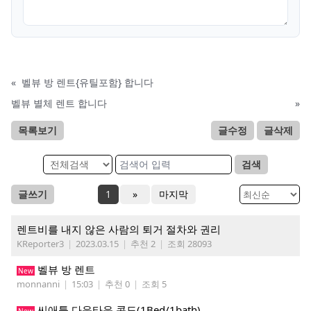
«
벨뷰 방 렌트{유틸포함} 합니다
벨뷰 별체 렌트 합니다
»
목록보기
글수정
글삭제
검색
글쓰기
1
»
마지막
렌트비를 내지 않은 사람의 퇴거 절차와 권리
KReporter3
|
2023.03.15
|
추천 2
|
조회 28093
벨뷰 방 렌트
New
monnanni
|
15:03
|
추천 0
|
조회 5
씨애틀 다운타운 콘도(1Bed/1bath)