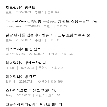
훼드럴웨이 방렌트
로빈
|
2026.08.03
|
추천 0
|
조회 169
Federal Way 신축단층 독립동선 방 렌트, 전용욕실/가구완비 (여자분)
olivegreen
|
2026.08.03
|
추천 0
|
조회 200
한달 단기 룸 있습니다 벨뷰 가구 모두 포함 하루 40불
벨뷰
|
2026.08.02
|
추천 0
|
조회 231
웨스트 씨애틀 집 랜트
웨스트 씨애틀
|
2026.08.02
|
추천 0
|
조회 256
훼더럴웨이 방렌트합니다.
D.HUN
|
2026.07.31
|
추천 0
|
조회 208
페더럴웨이 방 렌트
밀키네
|
2026.07.31
|
추천 0
|
조회 196
쇼라인쪽으로 룸 렌트 구합니다.
Tony
|
2026.07.31
|
추천 0
|
조회 156
고급주택 페더럴웨이 방렌트 합니다