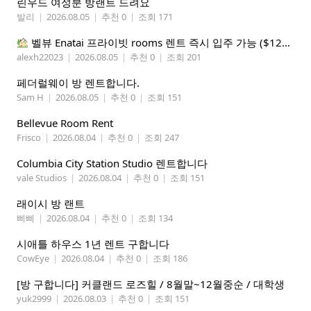
린우드 여성분 방랜트 드려요
발리
|
2026.08.05
|
추천 0
|
조회 171
벨뷰 Enatai 프라이빗 rooms 렌트 즉시 입주 가능 ($1200 monthly)
alexh22023
|
2026.08.05
|
추천 0
|
조회 201
페더럴웨이 방 렌트합니다.
Sam H
|
2026.08.05
|
추천 0
|
조회 151
Bellevue Room Rent
Frisco
|
2026.08.04
|
추천 0
|
조회 247
Columbia City Station Studio 렌트합니다
vale Studios
|
2026.08.04
|
추천 0
|
조회 151
래이시 방 랜트
삐삐
|
2026.08.04
|
추천 0
|
조회 134
시애틀 하우스 1년 렌트 구합니다
CowEye
|
2026.08.04
|
추천 0
|
조회 186
[방 구합니다] 커클랜드 로즈힐 / 8월말~12월중순 / 대학생
yuk2999
|
2026.08.03
|
추천 0
|
조회 151