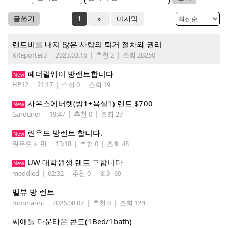
글쓰기
1
»
마지막
렌트비를 내지 않은 사람의 퇴거 절차와 권리
KReporter3
|
2023.03.15
|
추천 2
|
조회 28250
페더럴웨이 방랜트합니다
New
HP12
|
21:17
|
추천 0
|
조회 19
사우스에버렛(방1+욕실1) 렌트 $700
New
Gardener
|
19:47
|
추천 0
|
조회 27
린우드 방렌트 합니다.
New
린우드 시민
|
13:18
|
추천 0
|
조회 48
UW 대학원생 렌트 구합니다
New
meddled
|
02:32
|
추천 0
|
조회 69
벨뷰 방 렌트
monnanni
|
2026.08.07
|
추천 0
|
조회 124
씨애틀 다운타운 콘도(1Bed/1bath)