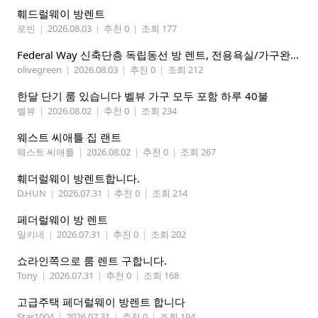
훼드럴웨이 방렌트
로빈
|
2026.08.03
|
추천 0
|
조회 177
Federal Way 신축단층 독립동선 방 렌트, 전용욕실/가구완비 (여자분)
olivegreen
|
2026.08.03
|
추천 0
|
조회 212
한달 단기 룸 있습니다 벨뷰 가구 모두 포함 하루 40불
벨뷰
|
2026.08.02
|
추천 0
|
조회 234
웨스트 씨애틀 집 랜트
웨스트 씨애틀
|
2026.08.02
|
추천 0
|
조회 267
훼더럴웨이 방렌트합니다.
D.HUN
|
2026.07.31
|
추천 0
|
조회 214
페더럴웨이 방 렌트
밀키네
|
2026.07.31
|
추천 0
|
조회 202
쇼라인쪽으로 룸 렌트 구합니다.
Tony
|
2026.07.31
|
추천 0
|
조회 168
고급주택 페더럴웨이 방렌트 합니다
Star1004
|
2026.07.31
|
추천 0
|
조회 194