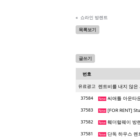
«
쇼라인 방렌트
목록보기
글쓰기
번호
유료광고
렌트비를 내지 않은
37584
씨애틀 아운타운 콘
New
37583
​[FOR RENT] St
New
37582
훼더럴웨이 방렌
New
37581
단독 하우스 렌
New