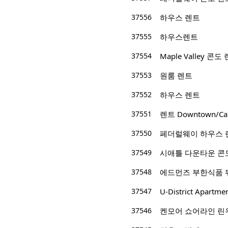
37556
하우스 렌트
37555
하우스렌트
37554
Maple Valley 콘도
37553
원룸 렌트
37552
하우스 렌트
37551
렌트 Downtown/Capita
37550
페더럴웨이 하우스 
37549
시애틀 다운타운 콘도 렌트
37548
37547
U-District Apartmen
37546
켄모어 쇼어라인 린