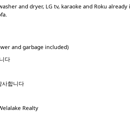
 washer and dryer, LG tv, karaoke and Roku already
ofa.
wer and garbage included)
랍니다
 감사합니다
 Welalake Realty