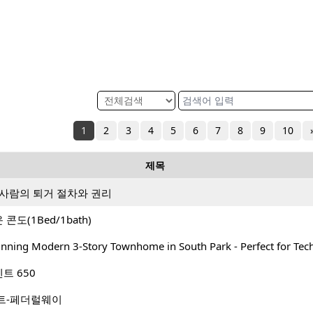
1
2
3
4
5
6
7
8
9
10
제목
 사람의 퇴거 절차와 권리
도(1Bed/1bath)
unning Modern 3-Story Townhome in South Park - Perfect for Tech
트 650
트-페더럴웨이