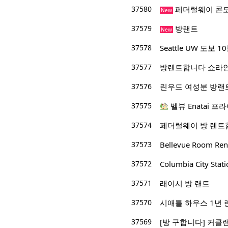
37580
페더럴웨이 콘도
New
37579
방랜트
New
37578
Seattle UW 도보
37577
방렌트합니다 쇼라
37576
린우드 여성분 방랜
37575
벨뷰 Enatai 프라
37574
페더럴웨이 방 렌트
37573
Bellevue Room Ren
37572
Columbia City St
37571
래이시 방 랜트
37570
시애틀 하우스 1년 
37569
[방 구합니다] 커클랜