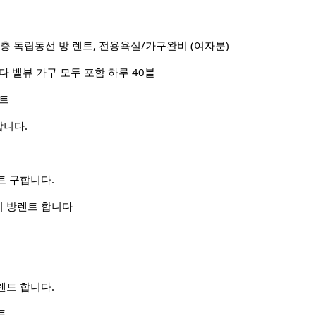
신축단층 독립동선 방 렌트, 전용욕실/가구완비 (여자분)
다 벨뷰 가구 모두 포함 하루 40불
랜트
니다.
트 구합니다.
 방렌트 합니다
 렌트 합니다.
트