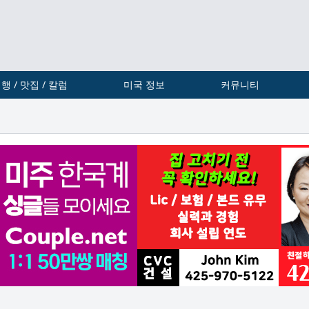
행 / 맛집 / 칼럼
미국 정보
커뮤니티