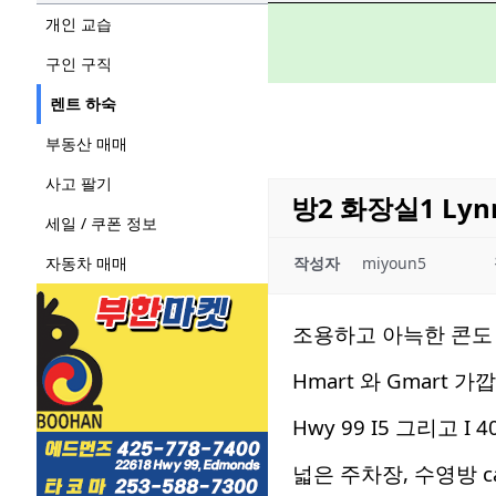
개인 교습
구인 구직
렌트 하숙
부동산 매매
사고 팔기
방2 화장실1 Lyn
세일 / 쿠폰 정보
자동차 매매
작성자
miyoun5
조용하고 아늑한 콘도 
Hmart 와 Gmart 가
Hwy 99 I5 그리고 I
넓은 주차장, 수영방 c