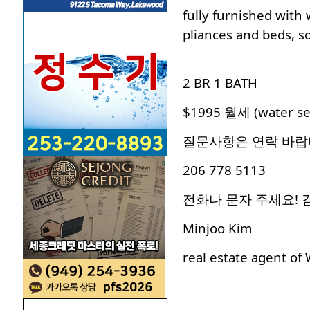
fully furnished with
pliances and beds, s
2 BR 1 BATH
$1995 월세 (water se
질문사항은 연락 바
206 778 5113
전화나 문자 주세요!
Minjoo Kim
real estate agent of