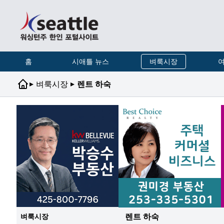
홈
시애틀 뉴스
벼룩시장
여
▸
▸
벼룩시장
렌트 하숙
렌트 하숙
벼룩시장