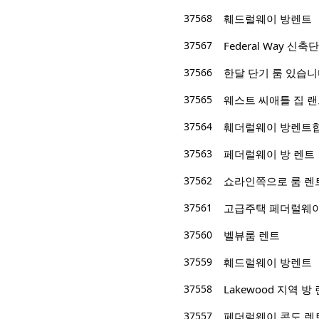
37568
훼드럴웨이 방렌트
37567
Federal Way 
37566
한달 단기 룸 있습니
37565
웨스트 씨애틀 집 
37564
훼더럴웨이 방렌트합
37563
페더럴웨이 방 렌트
37562
쇼라인쪽으로 룸 렌
37561
고급주택 페더럴웨이
37560
벨뷰룸 렌트
37559
훼드럴웨이 방렌트
37558
Lakewood 지역 방
37557
페더럴웨이 콘도 렌