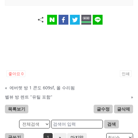
좋아요
0
인쇄
«
에버렛 방 1 콘도 609sf, 올 수리됨
벨뷰 방 렌트 "유틸 포함"
»
목록보기
글수정
글삭제
검색
글쓰기
1
»
마지막