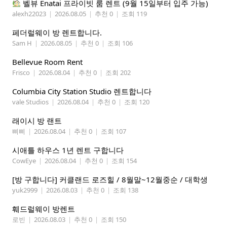
벨뷰 Enatai 프라이빗 룸 렌트 (9월 15일부터 입주 가능)
alexh22023
|
2026.08.05
|
추천 0
|
조회 119
페더럴웨이 방 렌트합니다.
Sam H
|
2026.08.05
|
추천 0
|
조회 106
Bellevue Room Rent
Frisco
|
2026.08.04
|
추천 0
|
조회 202
Columbia City Station Studio 렌트합니다
vale Studios
|
2026.08.04
|
추천 0
|
조회 120
래이시 방 랜트
삐삐
|
2026.08.04
|
추천 0
|
조회 107
시애틀 하우스 1년 렌트 구합니다
CowEye
|
2026.08.04
|
추천 0
|
조회 154
[방 구합니다] 커클랜드 로즈힐 / 8월말~12월중순 / 대학생
yuk2999
|
2026.08.03
|
추천 0
|
조회 138
훼드럴웨이 방렌트
로빈
|
2026.08.03
|
추천 0
|
조회 150