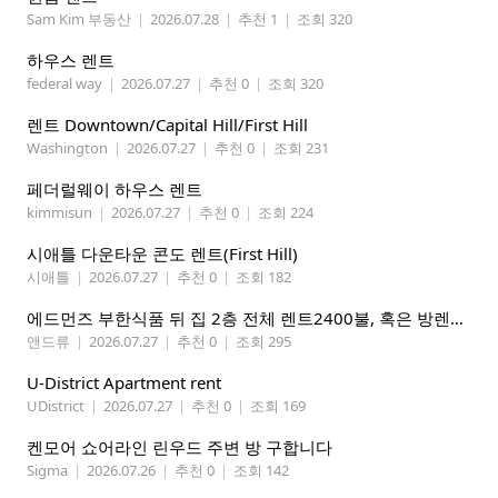
Sam Kim 부동산
|
2026.07.28
|
추천 1
|
조회 320
하우스 렌트
federal way
|
2026.07.27
|
추천 0
|
조회 320
렌트 Downtown/Capital Hill/First Hill
Washington
|
2026.07.27
|
추천 0
|
조회 231
페더럴웨이 하우스 렌트
kimmisun
|
2026.07.27
|
추천 0
|
조회 224
시애틀 다운타운 콘도 렌트(First Hill)
시애틀
|
2026.07.27
|
추천 0
|
조회 182
에드먼즈 부한식품 뒤 집 2층 전체 렌트2400불, 혹은 방렌트 800불*2개, 마스터베드 950불. 방 3개 중에 골라 쓰세요!
앤드류
|
2026.07.27
|
추천 0
|
조회 295
U-District Apartment rent
UDistrict
|
2026.07.27
|
추천 0
|
조회 169
켄모어 쇼어라인 린우드 주변 방 구합니다
Sigma
|
2026.07.26
|
추천 0
|
조회 142