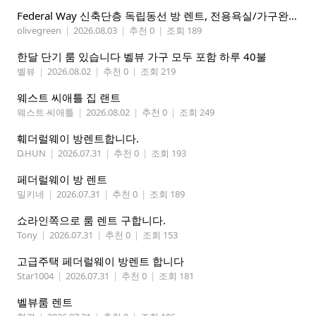
Federal Way 신축단층 독립동선 방 렌트, 전용욕실/가구완비 (여자분)
olivegreen
|
2026.08.03
|
추천 0
|
조회 189
한달 단기 룸 있습니다 벨뷰 가구 모두 포함 하루 40불
벨뷰
|
2026.08.02
|
추천 0
|
조회 219
웨스트 씨애틀 집 랜트
웨스트 씨애틀
|
2026.08.02
|
추천 0
|
조회 249
훼더럴웨이 방렌트합니다.
D.HUN
|
2026.07.31
|
추천 0
|
조회 193
페더럴웨이 방 렌트
밀키네
|
2026.07.31
|
추천 0
|
조회 189
쇼라인쪽으로 룸 렌트 구합니다.
Tony
|
2026.07.31
|
추천 0
|
조회 153
고급주택 페더럴웨이 방렌트 합니다
Star1004
|
2026.07.31
|
추천 0
|
조회 181
벨뷰룸 렌트