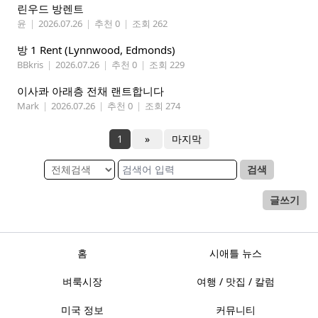
린우드 방렌트
윤
|
2026.07.26
|
추천 0
|
조회 262
방 1 Rent (Lynnwood, Edmonds)
BBkris
|
2026.07.26
|
추천 0
|
조회 229
이사콰 아래층 전채 랜트합니다
Mark
|
2026.07.26
|
추천 0
|
조회 274
1
»
마지막
검색
글쓰기
홈
시애틀 뉴스
벼룩시장
여행 / 맛집 / 칼럼
미국 정보
커뮤니티