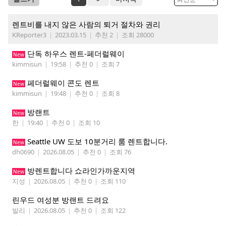
렌트비를 내지 않은 사람의 퇴거 절차와 권리
KReporter3
|
2023.03.15
|
추천 2
|
조회 28000
단독 하우스 렌트-페더럴웨이
New
kimmisun
|
19:58
|
추천 0
|
조회 7
페더럴웨이 콘도 렌트
New
kimmisun
|
19:48
|
추천 0
|
조회 8
방랜트
New
한
|
19:40
|
추천 0
|
조회 10
Seattle UW 도보 10분거리 룸 렌트합니다.
New
dh0690
|
2026.08.05
|
추천 0
|
조회 76
방렌트합니다 쇼라인가까운지역
New
지성
|
2026.08.05
|
추천 0
|
조회 110
린우드 여성분 방랜트 드려요
발리
|
2026.08.05
|
추천 0
|
조회 122