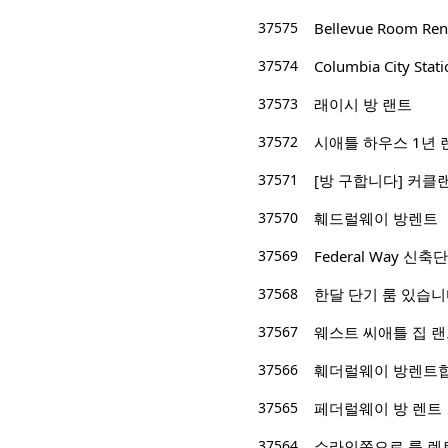
37575
Bellevue Room Ren
37574
Columbia City St
37573
래이시 방 랜트
37572
시애틀 하우스 1년 
37571
[방 구합니다] 커클랜
37570
훼드럴웨이 방렌트
37569
Federal Way 
37568
한달 단기 룸 있습니
37567
웨스트 씨애틀 집 
37566
훼더럴웨이 방렌트합
37565
페더럴웨이 방 렌트
37564
쇼라인쪽으로 룸 렌