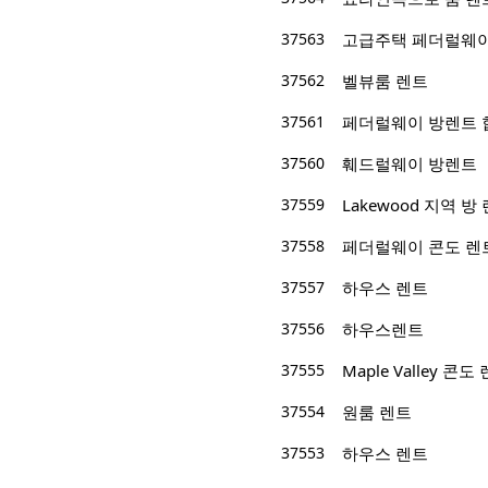
37563
고급주택 페더럴웨이
37562
벨뷰룸 렌트
37561
페더럴웨이 방렌트 
37560
훼드럴웨이 방렌트
37559
Lakewood 지역 방
37558
페더럴웨이 콘도 렌
37557
하우스 렌트
37556
하우스렌트
37555
Maple Valley 콘도
37554
원룸 렌트
37553
하우스 렌트