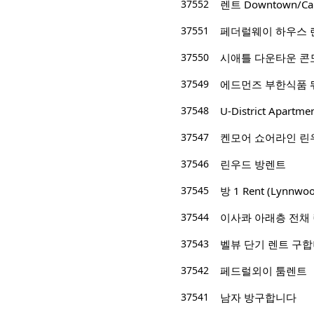
37552
렌트 Downtown/Capita
37551
페더럴웨이 하우스 
37550
시애틀 다운타운 콘도 렌트
37549
37548
U-District Apartmen
37547
켄모어 쇼어라인 린
37546
린우드 방렌트
37545
방 1 Rent (Lynnwo
37544
이사콰 아래층 전채
37543
벨뷰 단기 렌트 구
37542
페드럴외이 툼렌트
37541
남자 방구합니다