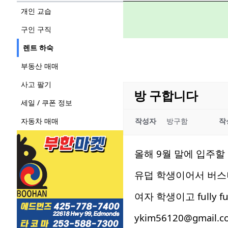
개인 교습
구인 구직
렌트 하숙
부동산 매매
사고 팔기
방 구합니다
세일 / 쿠폰 정보
자동차 매매
작성자
방구함
작
올해 9월 말에 입주할
유덥 학생이어서 버스나 링
여자 학생이고 fully f
ykim56120@gmai