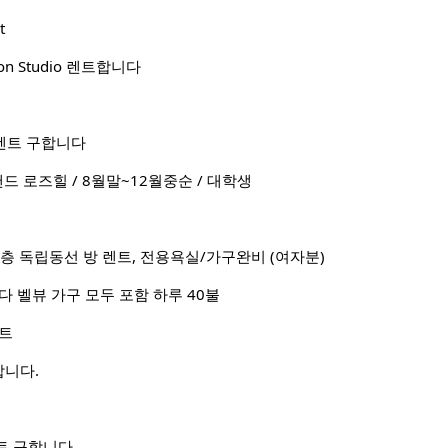
t
ation Studio 렌트합니다
렌트 구합니다
드 로즈힐 / 8월말~12월중순 / 대학생
신축단층 독립동선 방 렌트, 전용욕실/가구완비 (여자분)
다 벨뷰 가구 모두 포함 하루 40불
랜트
니다.
트 구합니다.