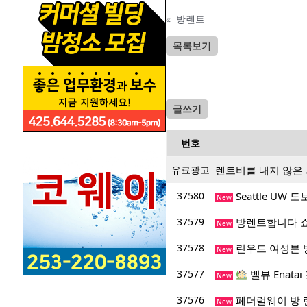
«
방렌트
목록보기
글쓰기
번호
유료광고
렌트비를 내지 않은
37580
Seattle UW
New
37579
방렌트합니다 
New
37578
린우드 여성분 
New
37577
벨뷰 Enata
New
37576
페더럴웨이 방 
New