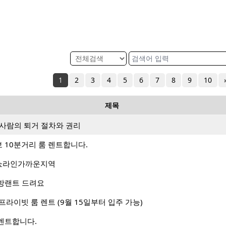
1
2
3
4
5
6
7
8
9
10
제목
 사람의 퇴거 절차와 권리
 도보 10분거리 룸 렌트합니다.
쇼라인가까운지역
방랜트 드려요
i 프라이빗 룸 렌트 (9월 15일부터 입주 가능)
렌트합니다.