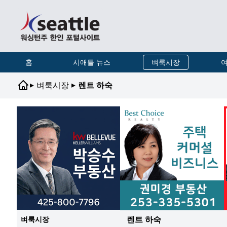
홈
시애틀 뉴스
벼룩시장
여
▸
▸
벼룩시장
렌트 하숙
렌트 하숙
벼룩시장