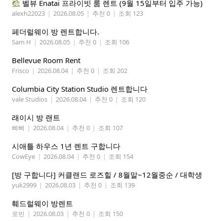
벨뷰 Enatai 프라이빗 룸 렌트 (9월 15일부터 입주 가능)
alexh22023
|
2026.08.05
|
추천 0
|
조회 123
페더럴웨이 방 렌트합니다.
Sam H
|
2026.08.05
|
추천 0
|
조회 106
Bellevue Room Rent
Frisco
|
2026.08.04
|
추천 0
|
조회 202
Columbia City Station Studio 렌트합니다
vale Studios
|
2026.08.04
|
추천 0
|
조회 120
래이시 방 랜트
삐삐
|
2026.08.04
|
추천 0
|
조회 107
시애틀 하우스 1년 렌트 구합니다
CowEye
|
2026.08.04
|
추천 0
|
조회 154
[방 구합니다] 커클랜드 로즈힐 / 8월말~12월중순 / 대학생
yuk2999
|
2026.08.03
|
추천 0
|
조회 139
훼드럴웨이 방렌트
로빈
|
2026.08.03
|
추천 0
|
조회 150