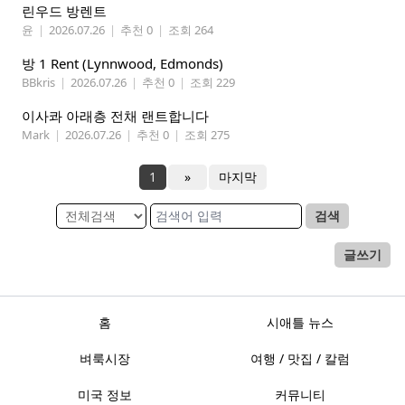
린우드 방렌트
윤
|
2026.07.26
|
추천 0
|
조회 264
방 1 Rent (Lynnwood, Edmonds)
BBkris
|
2026.07.26
|
추천 0
|
조회 229
이사콰 아래층 전채 랜트합니다
Mark
|
2026.07.26
|
추천 0
|
조회 275
1
»
마지막
검색
글쓰기
홈
시애틀 뉴스
벼룩시장
여행 / 맛집 / 칼럼
미국 정보
커뮤니티