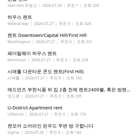
Sam Kim 부동산
|
2026.07.28
|
추천 1
|
조회 320
하우스 렌트
federal way
|
2026.07.27
|
추천 0
|
조회 324
렌트 Downtown/Capital Hill/First Hill
Washington
|
2026.07.27
|
추천 0
|
조회 231
페더럴웨이 하우스 렌트
kimmisun
|
2026.07.27
|
추천 0
|
조회 228
시애틀 다운타운 콘도 렌트(First Hill)
시애틀
|
2026.07.27
|
추천 0
|
조회 182
에드먼즈 부한식품 뒤 집 2층 전체 렌트2400불, 혹은 방렌트 800불*2개, 마스터베드 950불. 방 3개 중에 골라 쓰세요!
앤드류
|
2026.07.27
|
추천 0
|
조회 295
U-District Apartment rent
UDistrict
|
2026.07.27
|
추천 0
|
조회 170
켄모어 쇼어라인 린우드 주변 방 구합니다
Sigma
|
2026.07.26
|
추천 0
|
조회 142