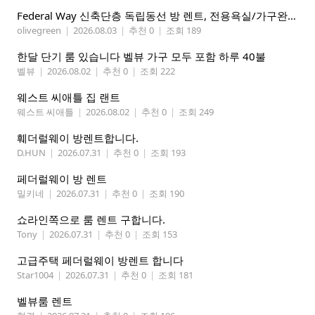
Federal Way 신축단층 독립동선 방 렌트, 전용욕실/가구완비 (여자분)
olivegreen
|
2026.08.03
|
추천 0
|
조회 189
한달 단기 룸 있습니다 벨뷰 가구 모두 포함 하루 40불
벨뷰
|
2026.08.02
|
추천 0
|
조회 222
웨스트 씨애틀 집 랜트
웨스트 씨애틀
|
2026.08.02
|
추천 0
|
조회 249
훼더럴웨이 방렌트합니다.
D.HUN
|
2026.07.31
|
추천 0
|
조회 193
페더럴웨이 방 렌트
밀키네
|
2026.07.31
|
추천 0
|
조회 190
쇼라인쪽으로 룸 렌트 구합니다.
Tony
|
2026.07.31
|
추천 0
|
조회 153
고급주택 페더럴웨이 방렌트 합니다
Star1004
|
2026.07.31
|
추천 0
|
조회 181
벨뷰룸 렌트