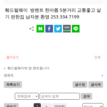
훼드럴웨이 방렌트 한아름 5분거리 교통좋고 살
기 편한집 남자분 환영 253 334 7199
좋아요
0
인쇄
«
훼드럴웨이에 방 렌트합니다
방렌트
»
목록보기
글수정
글삭제
검색
글쓰기
1
»
마지막