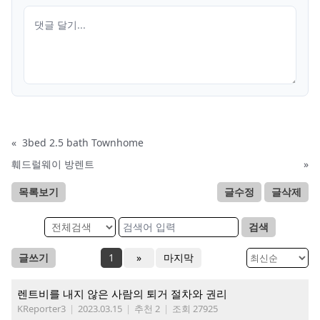
«
3bed 2.5 bath Townhome
훼드럴웨이 방렌트
»
목록보기
글수정
글삭제
검색
글쓰기
1
»
마지막
렌트비를 내지 않은 사람의 퇴거 절차와 권리
KReporter3
|
2023.03.15
|
추천 2
|
조회 27925