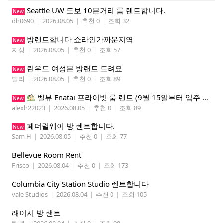
Seattle UW 도보 10분거리 룸 렌트합니다.
New
dh0690
|
2026.08.05
|
추천 0
|
조회 32
방렌트합니다 쇼라인가까운지역
New
지성
|
2026.08.05
|
추천 0
|
조회 57
린우드 여성분 방랜트 드려요
New
발리
|
2026.08.05
|
추천 0
|
조회 89
벨뷰 Enatai 프라이빗 룸 렌트 (9월 15일부터 입주 가능)
New
alexh22023
|
2026.08.05
|
추천 0
|
조회 89
페더럴웨이 방 렌트합니다.
New
Sam H
|
2026.08.05
|
추천 0
|
조회 77
Bellevue Room Rent
Frisco
|
2026.08.04
|
추천 0
|
조회 173
Columbia City Station Studio 렌트합니다
vale Studios
|
2026.08.04
|
추천 0
|
조회 105
래이시 방 랜트