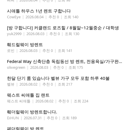
삐삐
|
2026.08.04
|
추천 0
|
조회 98
시애틀 하우스 1년 렌트 구합니다
CowEye
|
2026.08.04
|
추천 0
|
조회 140
[방 구합니다] 커클랜드 로즈힐 / 8월말~12월중순 / 대학생
yuk2999
|
2026.08.03
|
추천 0
|
조회 130
훼드럴웨이 방렌트
로빈
|
2026.08.03
|
추천 0
|
조회 141
Federal Way 신축단층 독립동선 방 렌트, 전용욕실/가구완비 (여자분)
olivegreen
|
2026.08.03
|
추천 0
|
조회 175
한달 단기 룸 있습니다 벨뷰 가구 모두 포함 하루 40불
벨뷰
|
2026.08.02
|
추천 0
|
조회 217
웨스트 씨애틀 집 랜트
웨스트 씨애틀
|
2026.08.02
|
추천 0
|
조회 224
훼더럴웨이 방렌트합니다.
D.HUN
|
2026.07.31
|
추천 0
|
조회 189
페더럴웨이 방 렌트