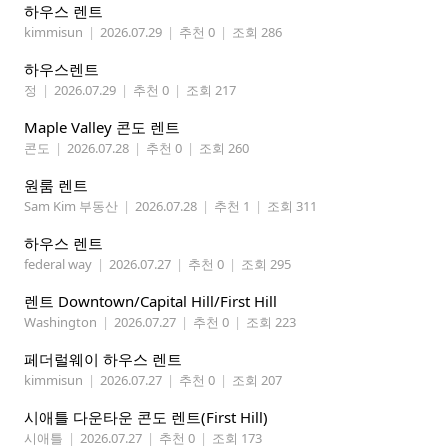
하우스 렌트
kimmisun
|
2026.07.29
|
추천 0
|
조회 286
하우스렌트
정
|
2026.07.29
|
추천 0
|
조회 217
Maple Valley 콘도 렌트
콘도
|
2026.07.28
|
추천 0
|
조회 260
원룸 렌트
Sam Kim 부동산
|
2026.07.28
|
추천 1
|
조회 311
하우스 렌트
federal way
|
2026.07.27
|
추천 0
|
조회 295
렌트 Downtown/Capital Hill/First Hill
Washington
|
2026.07.27
|
추천 0
|
조회 223
페더럴웨이 하우스 렌트
kimmisun
|
2026.07.27
|
추천 0
|
조회 207
시애틀 다운타운 콘도 렌트(First Hill)
시애틀
|
2026.07.27
|
추천 0
|
조회 173