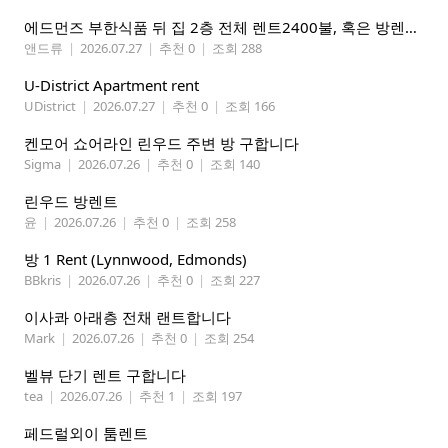
에드먼즈 부한식품 뒤 집 2층 전체 렌트2400불, 혹은 방렌트 800불*2개, 마스터베드 950불. 방 3개 중에 골라 쓰세요!
앤드류
|
2026.07.27
|
추천 0
|
조회 288
U-District Apartment rent
UDistrict
|
2026.07.27
|
추천 0
|
조회 166
켄모어 쇼어라인 린우드 주변 방 구합니다
Sigma
|
2026.07.26
|
추천 0
|
조회 140
린우드 방렌트
윤
|
2026.07.26
|
추천 0
|
조회 258
방 1 Rent (Lynnwood, Edmonds)
BBkris
|
2026.07.26
|
추천 0
|
조회 227
이사콰 아래층 전채 랜트합니다
Mark
|
2026.07.26
|
추천 0
|
조회 254
벨뷰 단기 렌트 구합니다
tea
|
2026.07.26
|
추천 1
|
조회 197
페드럴외이 툼렌트