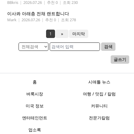
BBkris
|
2026.07.26
|
추천 0
|
조회 230
이사콰 아래층 전채 랜트합니다
Mark
|
2026.07.26
|
추천 0
|
조회 278
1
»
마지막
검색
글쓰기
홈
시애틀 뉴스
벼룩시장
여행 / 맛집 / 칼럼
미국 정보
커뮤니티
엔터테인먼트
전문가칼럼
업소록