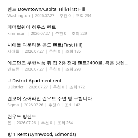
렌트 Downtown/Capital Hill/First Hill
Washington
|
2026.07.27
|
추천 0
|
조회 234
페더럴웨이 하우스 렌트
kimmisun
|
2026.07.27
|
추천 0
|
조회 229
시애틀 다운타운 콘도 렌트(First Hill)
시애틀
|
2026.07.27
|
추천 0
|
조회 185
에드먼즈 부한식품 뒤 집 2층 전체 렌트2400불, 혹은 방렌트 800불*2개, 마스터베드 950불. 방 3개 중에 골라 쓰세요!
앤드류
|
2026.07.27
|
추천 0
|
조회 298
U-District Apartment rent
UDistrict
|
2026.07.27
|
추천 0
|
조회 172
켄모어 쇼어라인 린우드 주변 방 구합니다
Sigma
|
2026.07.26
|
추천 0
|
조회 142
린우드 방렌트
윤
|
2026.07.26
|
추천 0
|
조회 264
방 1 Rent (Lynnwood, Edmonds)