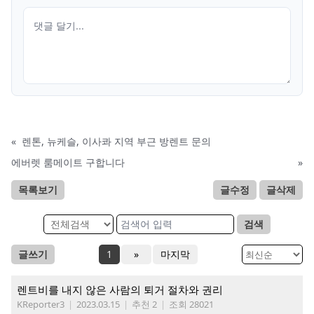
«
렌톤, 뉴케슬, 이사콰 지역 부근 방렌트 문의
에버렛 룸메이트 구합니다
»
목록보기
글수정
글삭제
검색
글쓰기
1
»
마지막
렌트비를 내지 않은 사람의 퇴거 절차와 권리
KReporter3
|
2023.03.15
|
추천 2
|
조회 28021