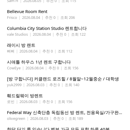
Sam H
|
2026.08.05
|
추천 0
|
조회 115
Bellevue Room Rent
Frisco
|
2026.08.04
|
추천 0
|
조회 206
Columbia City Station Studio 렌트합니다
vale Studios
|
2026.08.04
|
추천 0
|
조회 122
래이시 방 랜트
삐삐
|
2026.08.04
|
추천 0
|
조회 112
시애틀 하우스 1년 렌트 구합니다
CowEye
|
2026.08.04
|
추천 0
|
조회 156
[방 구합니다] 커클랜드 로즈힐 / 8월말~12월중순 / 대학생
yuk2999
|
2026.08.03
|
추천 0
|
조회 140
훼드럴웨이 방렌트
로빈
|
2026.08.03
|
추천 0
|
조회 156
Federal Way 신축단층 독립동선 방 렌트, 전용욕실/가구완비 (여자분)
olivegreen
|
2026.08.03
|
추천 0
|
조회 189
한달 단기 룸 있습니다 벨뷰 가구 모두 포함 하루 40불