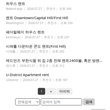
하우스 렌트
federal way
|
2026.07.27
|
추천 0
|
조회 345
렌트 Downtown/Capital Hill/First Hill
Washington
|
2026.07.27
|
추천 0
|
조회 250
페더럴웨이 하우스 렌트
kimmisun
|
2026.07.27
|
추천 0
|
조회 237
시애틀 다운타운 콘도 렌트(First Hill)
시애틀
|
2026.07.27
|
추천 0
|
조회 202
에드먼즈 부한식품 뒤 집 2층 전체 렌트2400불, 혹은 방렌트 800불*2개, 마스터베드 950불. 방 3개 중에 골라 쓰세요!
앤드류
|
2026.07.27
|
추천 0
|
조회 312
U-District Apartment rent
UDistrict
|
2026.07.27
|
추천 0
|
조회 187
1
»
마지막
검색