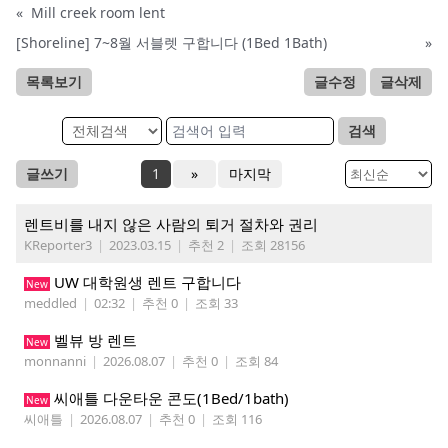
«
Mill creek room lent
[Shoreline] 7~8월 서블렛 구합니다 (1Bed 1Bath)
»
목록보기
글수정
글삭제
검색
글쓰기
1
»
마지막
렌트비를 내지 않은 사람의 퇴거 절차와 권리
KReporter3
|
2023.03.15
|
추천 2
|
조회 28156
UW 대학원생 렌트 구합니다
New
meddled
|
02:32
|
추천 0
|
조회 33
벨뷰 방 렌트
New
monnanni
|
2026.08.07
|
추천 0
|
조회 84
씨애틀 다운타운 콘도(1Bed/1bath)
New
씨애틀
|
2026.08.07
|
추천 0
|
조회 116