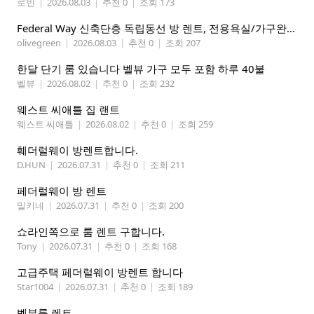
로빈
|
2026.08.03
|
추천 0
|
조회 173
Federal Way 신축단층 독립동선 방 렌트, 전용욕실/가구완비 (여자분)
olivegreen
|
2026.08.03
|
추천 0
|
조회 207
한달 단기 룸 있습니다 벨뷰 가구 모두 포함 하루 40불
벨뷰
|
2026.08.02
|
추천 0
|
조회 232
웨스트 씨애틀 집 랜트
웨스트 씨애틀
|
2026.08.02
|
추천 0
|
조회 259
훼더럴웨이 방렌트합니다.
D.HUN
|
2026.07.31
|
추천 0
|
조회 211
페더럴웨이 방 렌트
밀키네
|
2026.07.31
|
추천 0
|
조회 200
쇼라인쪽으로 룸 렌트 구합니다.
Tony
|
2026.07.31
|
추천 0
|
조회 168
고급주택 페더럴웨이 방렌트 합니다
Star1004
|
2026.07.31
|
추천 0
|
조회 189
벨뷰룸 렌트