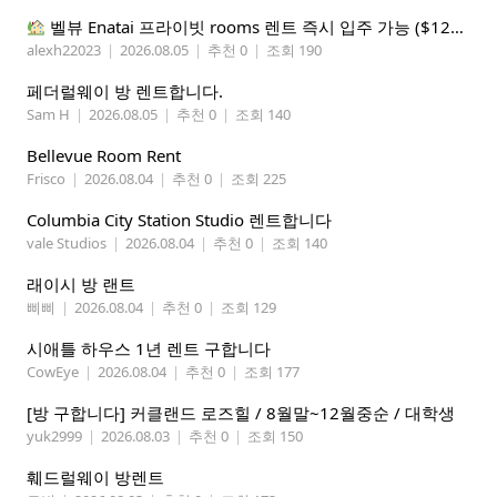
벨뷰 Enatai 프라이빗 rooms 렌트 즉시 입주 가능 ($1200 monthly)
alexh22023
|
2026.08.05
|
추천 0
|
조회 190
페더럴웨이 방 렌트합니다.
Sam H
|
2026.08.05
|
추천 0
|
조회 140
Bellevue Room Rent
Frisco
|
2026.08.04
|
추천 0
|
조회 225
Columbia City Station Studio 렌트합니다
vale Studios
|
2026.08.04
|
추천 0
|
조회 140
래이시 방 랜트
삐삐
|
2026.08.04
|
추천 0
|
조회 129
시애틀 하우스 1년 렌트 구합니다
CowEye
|
2026.08.04
|
추천 0
|
조회 177
[방 구합니다] 커클랜드 로즈힐 / 8월말~12월중순 / 대학생
yuk2999
|
2026.08.03
|
추천 0
|
조회 150
훼드럴웨이 방렌트