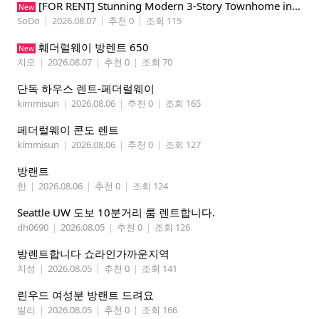
​[FOR RENT] Stunning Modern 3-Story Townhome in South Park - Perfect for Tech Pros & Students!
New
SoDo
|
2026.08.07
|
추천 0
|
조회 115
훼더럴웨이 방렌트 650
New
지오
|
2026.08.07
|
추천 0
|
조회 70
단독 하우스 렌트-페더럴웨이
kimmisun
|
2026.08.06
|
추천 0
|
조회 165
페더럴웨이 콘도 렌트
kimmisun
|
2026.08.06
|
추천 0
|
조회 127
방랜트
한
|
2026.08.06
|
추천 0
|
조회 124
Seattle UW 도보 10분거리 룸 렌트합니다.
dh0690
|
2026.08.05
|
추천 0
|
조회 126
방렌트합니다 쇼라인가까운지역
지성
|
2026.08.05
|
추천 0
|
조회 141
린우드 여성분 방랜트 드려요
발리
|
2026.08.05
|
추천 0
|
조회 166