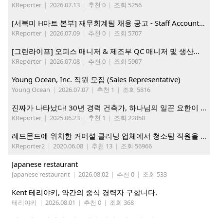
KReporter
|
2026.07.13
|
추천 0
|
조회 5256
[서북미 H마트 본부] 재무회계팀 채용 공고 - Staff Accountant
KReporter
|
2026.07.09
|
추천 0
|
조회 5707
[그린라이프] 오피스 매니저 & 제조부 QC 매니저 및 생산직, 웨어하우스 직원 모집
KReporter
|
2026.07.08
|
추천 0
|
조회 5907
Young Ocean, Inc. 직원 모집 (Sales Representative)
Young Ocean
|
2026.07.07
|
추천 1
|
조회 5816
진짜가 나타났다! 30년 경력 건축가, 하나님의 일꾼 요한이 책임 시공합니다.
KReporter
|
2025.06.23
|
추천 1
|
조회 22850
레드몬드에 위치한 커머셜 클리닝 업체에서 청소팀 직원을 모집합니다.
KReporter2
|
2020.06.08
|
추천 13
|
조회 56966
Japanese restaurant
Japanese restaurant
|
2026.08.02
|
추천 0
|
조회 533
Kent 테리야키, 약간의 중식 경력자 구합니다.
테리야키
|
2026.08.01
|
추천 0
|
조회 368