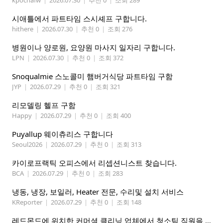
kpochafw
|
2026.07.30
|
추천 0
|
조회 289
시애틀에서 파트타임 스시셰프 구합니다.
hithere
|
2026.07.30
|
추천 0
|
조회 276
병원이나 양로원, 요양원 마사지 일자리 구합니다.
LPN
|
2026.07.30
|
추천 0
|
조회 372
Snoqualmie 스노콜미 햄버거식당 파트타임 구함
JYP
|
2026.07.29
|
추천 0
|
조회 321
리모델링 헬프 구함
Happy
|
2026.07.29
|
추천 0
|
조회 400
Puyallup 웨이츄리스 구합니다
Seoul2026
|
2026.07.29
|
추천 0
|
조회 313
카이로프랙틱 오피스에서 리셉션니스트 찾습니다.
BCA
|
2026.07.29
|
추천 0
|
조회 283
냉동, 냉장, 보일러, Heater 전문, 수리및 설치 서비스
KReporter
|
2026.07.29
|
추천 0
|
조회 148
레드몬드에 위치한 커머셜 클리닝 업체에서 청소팀 직원을 모집합니다.