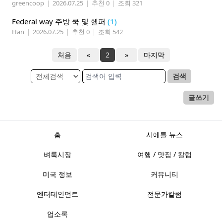
greencoop
|
2026.07.25
|
추천 0
|
조회 321
Federal way 주방 쿡 및 헬퍼
(1)
Han
|
2026.07.25
|
추천 0
|
조회 542
처음
«
2
»
마지막
검색
글쓰기
홈
시애틀 뉴스
벼룩시장
여행 / 맛집 / 칼럼
미국 정보
커뮤니티
엔터테인먼트
전문가칼럼
업소록