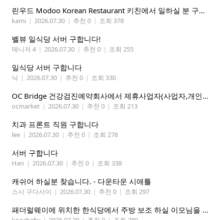
린우드 Modoo Korean Restaurant 키친에서 일하실 분 구합니다
kami
|
2026.07.30
|
추천 0
|
조회 378
벨뷰 일식당 서버 구합니다!
매니저 4
|
2026.07.30
|
추천 0
|
조회 255
일식당 서버 구합니다
닉
|
2026.07.30
|
추천 0
|
조회 330
OC Bridge 건강검진예약회사에서 제휴사업자(사업자,개인)모집 (재택근무)
ocmarket
|
2026.07.30
|
추천 0
|
조회 213
치과 프론트 직원 구합니다
lee
|
2026.07.30
|
추천 0
|
조회 278
서버 구합니다
Han
|
2026.07.30
|
추천 0
|
조회 338
캐쉬어 하실분 찾습니다. - 다운타운 시애틀
스시 구다사이
|
2026.07.30
|
추천 0
|
조회 297
패더럴웨이에 위치한 한식당에서 주방 보조 하실 이모님을 찾고 있습니다