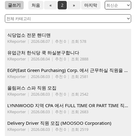
글쓰기
처음
«
2
»
마지막
식당업소 전문 핸디맨
KReporter
|
2026.08.07
|
추천 0
|
조회 578
유덥근처 한식당 쿡 하실분구합니다
KReporter
|
2026.08.04
|
추천 0
|
조회 2888
EGP(East Green Purchasing) Corp. 에서 근무하실 직원을 아래와 같이 모집합니다.
KReporter
|
2026.08.03
|
추천 0
|
조회 2581
올림퍼스 스파 직원 모집
KReporter
|
2026.08.03
|
추천 0
|
조회 2542
LYNNWOOD 지역 CPA 에서 FULL TIME OR PART TIME 직원을 찾습니다
KReporter
|
2026.08.03
|
추천 0
|
조회 2683
Delivery Driver 직원 모집 (MOOSOO Corporation)
KReporter
|
2026.08.03
|
추천 0
|
조회 2519