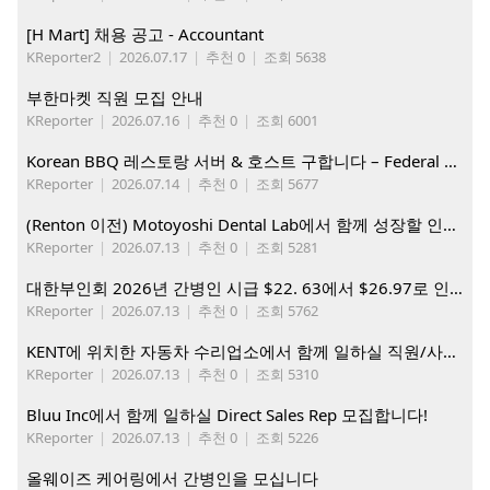
[H Mart] 채용 공고 - Accountant
KReporter2
|
2026.07.17
|
추천 0
|
조회 5638
부한마켓 직원 모집 안내
KReporter
|
2026.07.16
|
추천 0
|
조회 6001
Korean BBQ 레스토랑 서버 & 호스트 구합니다 – Federal Way & Tacoma $45-$60/hr (server), $21-23/hr (Host)
KReporter
|
2026.07.14
|
추천 0
|
조회 5677
(Renton 이전) Motoyoshi Dental Lab에서 함께 성장할 인재를 모십니다.
KReporter
|
2026.07.13
|
추천 0
|
조회 5281
대한부인회 2026년 간병인 시급 $22. 63에서 $26.97로 인상. 지금 간병인들을 모집합니다
KReporter
|
2026.07.13
|
추천 0
|
조회 5762
KENT에 위치한 자동차 수리업소에서 함께 일하실 직원/사무직원 구합니다.
KReporter
|
2026.07.13
|
추천 0
|
조회 5310
Bluu Inc에서 함께 일하실 Direct Sales Rep 모집합니다!
KReporter
|
2026.07.13
|
추천 0
|
조회 5226
올웨이즈 케어링에서 간병인을 모십니다