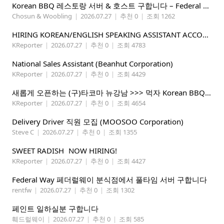
Korean BBQ 레스토랑 서버 & 호스트 구합니다 – Federal Way & Tacoma $45-$60/hr (server), $21-23/hr (Host)
Chosun & Woobling
|
2026.07.27
|
추천 0
|
조회 1262
HIRING KOREAN/ENGLISH SPEAKING ASSISTANT ACCOUNT MANAGER
KReporter
|
2026.07.27
|
추천 0
|
조회 4783
National Sales Assistant (Beanhut Corporation)
KReporter
|
2026.07.27
|
추천 0
|
조회 4429
새롭게 오픈하는 (구)타코마 뉴강남 >>> 먹자 Korean BBQ 구인중
KReporter
|
2026.07.27
|
추천 0
|
조회 4654
Delivery Driver 직원 모집 (MOOSOO Corporation)
Steve C
|
2026.07.27
|
추천 0
|
조회 1355
SWEET RADISH NOW HIRING!
KReporter
|
2026.07.27
|
추천 0
|
조회 4427
Federal Way 페더럴웨이 분식점에서 풀타임 서버 구합니다
rentfw
|
2026.07.27
|
추천 0
|
조회 1302
페인트 일하실분 구합니다
훼드럴웨이
|
2026.07.27
|
추천 0
|
조회 585