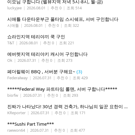
이모님 구합니다 (벨뷰지역 저녁 5시-8시, 월-금)
luckyjee
|
2026.08.01
|
추천 0
|
조회 514
시애틀 다운타운부근 풀타임 스시쉐프, 서버 구인합니다
시애틀
|
2026.08.01
|
추천 0
|
조회 322
쇼라인지역 테리야끼 쿡 구인
T&T
|
2026.08.01
|
추천 0
|
조회 221
에버렛지역 테리야키 캐시어 구인합니다
Ok
|
2026.07.31
|
추천 0
|
조회 273
페더럴웨이 BBQ , 서버분 구해요~
(3)
Federalway
|
2026.07.31
|
추천 0
|
조회 429
*****Federal Way 파트타임 롤맨, 서버 구합니다*****
bisrfw
|
2026.07.31
|
추천 0
|
조회 293
진짜가 나타났다! 30년 경력 건축가, 하나님의 일꾼 요한이 책임 시공합니다.
KReporter
|
2026.07.31
|
추천 0
|
조회 171
***Sushi Part Time***
raewon64
|
2026.07.31
|
추천 0
|
조회 477