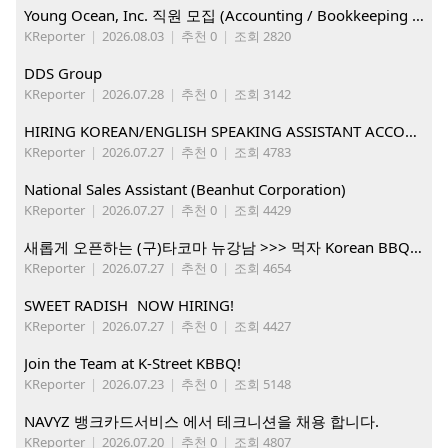
Young Ocean, Inc. 직원 모집 (Accounting / Bookkeeping 분야)
KReporter
|
2026.08.03
|
추천 0
|
조회 2820
DDS Group
KReporter
|
2026.07.28
|
추천 0
|
조회 3142
HIRING KOREAN/ENGLISH SPEAKING ASSISTANT ACCOUNT MANAGER
KReporter
|
2026.07.27
|
추천 0
|
조회 4783
National Sales Assistant (Beanhut Corporation)
KReporter
|
2026.07.27
|
추천 0
|
조회 4429
새롭게 오픈하는 (구)타코마 뉴강남 >>> 먹자 Korean BBQ 구인중
KReporter
|
2026.07.27
|
추천 0
|
조회 4654
SWEET RADISH NOW HIRING!
KReporter
|
2026.07.27
|
추천 0
|
조회 4427
Join the Team at K-Street KBBQ!
KReporter
|
2026.07.23
|
추천 0
|
조회 5148
NAVYZ 뱅크카드서비스 에서 테크니션을 채용 합니다.
KReporter
|
2026.07.20
|
추천 0
|
조회 4807