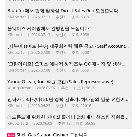
Bluu Inc에서 함께 일하실 Direct Sales Rep 모집합니다!
KReporter
|
2026.07.13
|
추천 0
|
조회 5019
올웨이즈 케어링에서 간병인을 모십니다
KReporter
|
2026.07.13
|
추천 0
|
조회 5058
[서북미 H마트 본부] 재무회계팀 채용 공고 - Staff Accountant
KReporter
|
2026.07.09
|
추천 0
|
조회 5508
[그린라이프] 오피스 매니저 & 제조부 QC 매니저 및 생산직, 웨어하우스 직원 모집
KReporter
|
2026.07.08
|
추천 0
|
조회 5669
Young Ocean, Inc. 직원 모집 (Sales Representative)
Young Ocean
|
2026.07.07
|
추천 1
|
조회 5626
진짜가 나타났다! 30년 경력 건축가, 하나님의 일꾼 요한이 책임 시공합니다.
KReporter
|
2025.06.23
|
추천 1
|
조회 22616
레드몬드에 위치한 커머셜 클리닝 업체에서 청소팀 직원을 모집합니다.
KReporter2
|
2020.06.08
|
추천 13
|
조회 56688
Shell Gas Station Cashier 구합니다
New