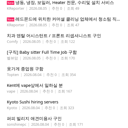
냉동, 냉장, 보일러, Heater 전문, 수리및 설치 서비스
New
KReporter
|
2026.08.05
|
추천 0
|
조회 49
레드몬드에 위치한 커머셜 클리닝 업체에서 청소팀 직원을 모집합니다.
New
KReporter
|
2026.08.05
|
추천 0
|
조회 47
치과 덴탈 어시스턴트 / 프론트 리셉셔니스트 구인
Comfy
|
2026.08.05
|
추천 0
|
조회 122
[구직] Baby sitter Full Time Job 구함
벨뷰맘
|
2026.08.05
|
추천 0
|
조회 170
옷가게 종업원 구함
Topten
|
2026.08.04
|
추천 0
|
조회 354
Kent에 vape샆에서 일하실 분
vape
|
2026.08.04
|
추천 0
|
조회 167
Kyoto Sushi hiring servers
Kyoto
|
2026.08.04
|
추천 0
|
조회 323
퍼피 빌리지 애견미용사 구인
sonshinepc
|
2026.08.04
|
추천 0
|
조회 171