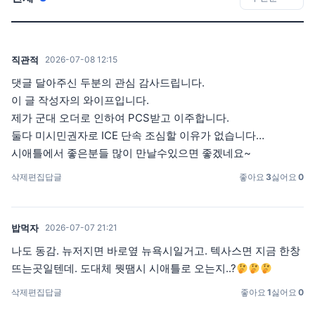
직관적
2026-07-08 12:15
댓글 달아주신 두분의 관심 감사드립니다.
이 글 작성자의 와이프입니다.
제가 군대 오더로 인하여 PCS받고 이주합니다.
둘다 미시민권자로 ICE 단속 조심할 이유가 없습니다…
시애틀에서 좋은분들 많이 만날수있으면 좋겠네요~
삭제
편집
답글
좋아요
3
싫어요
0
밥먹자
2026-07-07 21:21
나도 동감. 뉴저지면 바로옆 뉴욕시일거고. 텍사스면 지금 한창
뜨는곳일텐데. 도대체 뭣땜시 시애틀로 오는지..?
삭제
편집
답글
좋아요
1
싫어요
0