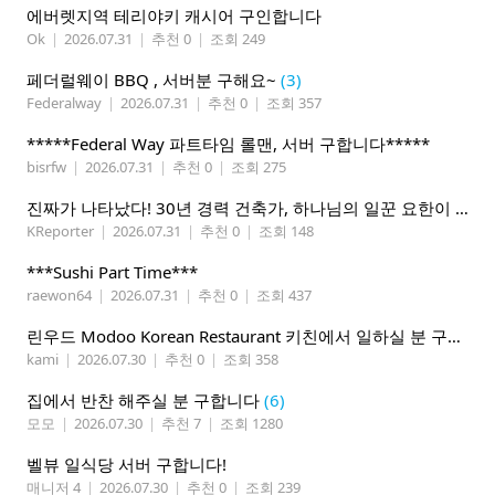
에버렛지역 테리야키 캐시어 구인합니다
Ok
|
2026.07.31
|
추천 0
|
조회 249
페더럴웨이 BBQ , 서버분 구해요~
(3)
Federalway
|
2026.07.31
|
추천 0
|
조회 357
*****Federal Way 파트타임 롤맨, 서버 구합니다*****
bisrfw
|
2026.07.31
|
추천 0
|
조회 275
진짜가 나타났다! 30년 경력 건축가, 하나님의 일꾼 요한이 책임 시공합니다.
KReporter
|
2026.07.31
|
추천 0
|
조회 148
***Sushi Part Time***
raewon64
|
2026.07.31
|
추천 0
|
조회 437
린우드 Modoo Korean Restaurant 키친에서 일하실 분 구합니다
kami
|
2026.07.30
|
추천 0
|
조회 358
집에서 반찬 해주실 분 구합니다
(6)
모모
|
2026.07.30
|
추천 7
|
조회 1280
벨뷰 일식당 서버 구합니다!
매니저 4
|
2026.07.30
|
추천 0
|
조회 239