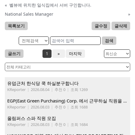
«
벨뷰에 위치한 일식집에서 서버 구인합니다.
National Sales Manager
»
목록보기
글수정
글삭제
검색
글쓰기
1
»
마지막
유덥근처 한식당 쿡 하실분구합니다
KReporter
|
2026.08.04
|
추천 0
|
조회 1269
EGP(East Green Purchasing) Corp. 에서 근무하실 직원을 아래와 같이 모집합니다.
KReporter
|
2026.08.03
|
추천 0
|
조회 1688
올림퍼스 스파 직원 모집
KReporter
|
2026.08.03
|
추천 0
|
조회 1684