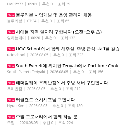
HAPPY77
|
09:01
|
추천 0
|
조회 29
블루리본 사업개발 및 운영 관리자 채용
New
블루리본
|
07:24
|
추천 0
|
조회 65
시애틀 지역 일자리 구합니다 (오전~오후 초)
New
일하는개미
|
00:20
|
추천 0
|
조회 132
UCiC School 에서 함께 해주실 주방 급식 staff를 찾습니다.
New
ucicschool
|
2026.08.05
|
추천 0
|
조회 323
South Everett에 위치한 Teriyaki에서 Part-time Cook Helper 구합니다. Mon-Sat, 4:00 pm-8:30 pm
New
South Everett Teriyaki
|
2026.08.05
|
추천 0
|
조회 156
훼더럴웨이 우리반점에서 주방 서버 구인합니다.
New
우리반점
|
2026.08.05
|
추천 0
|
조회 212
커클랜드 스시셰프님 구합니다
New
Hyun Kim
|
2026.08.05
|
추천 0
|
조회 180
주말 그로서리에서 함께 하실 분.
New
주말
|
2026.08.05
|
추천 0
|
조회 224