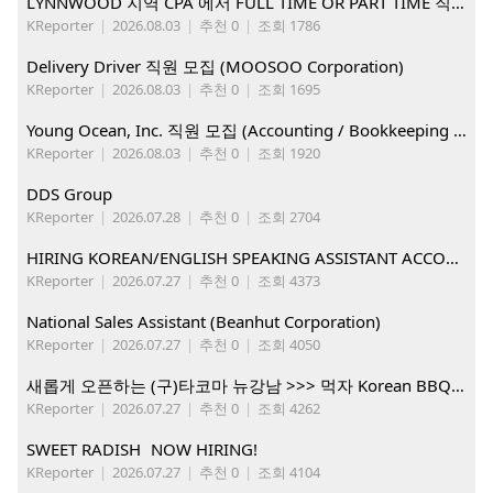
LYNNWOOD 지역 CPA 에서 FULL TIME OR PART TIME 직원을 찾습니다
KReporter
|
2026.08.03
|
추천 0
|
조회 1786
Delivery Driver 직원 모집 (MOOSOO Corporation)
KReporter
|
2026.08.03
|
추천 0
|
조회 1695
Young Ocean, Inc. 직원 모집 (Accounting / Bookkeeping 분야)
KReporter
|
2026.08.03
|
추천 0
|
조회 1920
DDS Group
KReporter
|
2026.07.28
|
추천 0
|
조회 2704
HIRING KOREAN/ENGLISH SPEAKING ASSISTANT ACCOUNT MANAGER
KReporter
|
2026.07.27
|
추천 0
|
조회 4373
National Sales Assistant (Beanhut Corporation)
KReporter
|
2026.07.27
|
추천 0
|
조회 4050
새롭게 오픈하는 (구)타코마 뉴강남 >>> 먹자 Korean BBQ 구인중
KReporter
|
2026.07.27
|
추천 0
|
조회 4262
SWEET RADISH NOW HIRING!
KReporter
|
2026.07.27
|
추천 0
|
조회 4104