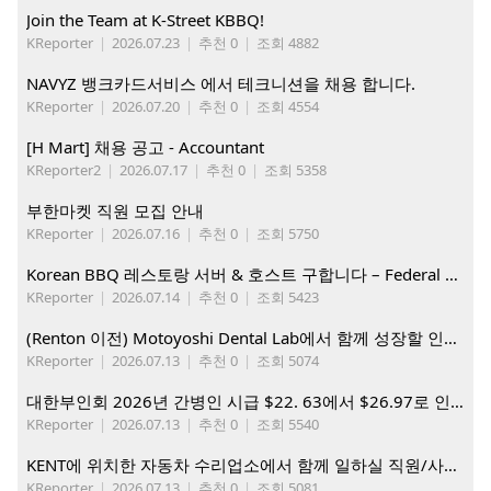
Join the Team at K-Street KBBQ!
KReporter
|
2026.07.23
|
추천 0
|
조회 4882
NAVYZ 뱅크카드서비스 에서 테크니션을 채용 합니다.
KReporter
|
2026.07.20
|
추천 0
|
조회 4554
[H Mart] 채용 공고 - Accountant
KReporter2
|
2026.07.17
|
추천 0
|
조회 5358
부한마켓 직원 모집 안내
KReporter
|
2026.07.16
|
추천 0
|
조회 5750
Korean BBQ 레스토랑 서버 & 호스트 구합니다 – Federal Way & Tacoma $45-$60/hr (server), $21-23/hr (Host)
KReporter
|
2026.07.14
|
추천 0
|
조회 5423
(Renton 이전) Motoyoshi Dental Lab에서 함께 성장할 인재를 모십니다.
KReporter
|
2026.07.13
|
추천 0
|
조회 5074
대한부인회 2026년 간병인 시급 $22. 63에서 $26.97로 인상. 지금 간병인들을 모집합니다
KReporter
|
2026.07.13
|
추천 0
|
조회 5540
KENT에 위치한 자동차 수리업소에서 함께 일하실 직원/사무직원 구합니다.
KReporter
|
2026.07.13
|
추천 0
|
조회 5081