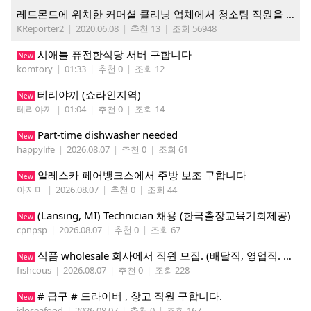
레드몬드에 위치한 커머셜 클리닝 업체에서 청소팀 직원을 모집합니다.
KReporter2
|
2020.06.08
|
추천 13
|
조회 56948
시애틀 퓨전한식당 서버 구합니다
New
komtory
|
01:33
|
추천 0
|
조회 12
테리야끼 (쇼라인지역)
New
테리야끼
|
01:04
|
추천 0
|
조회 14
Part-time dishwasher needed
New
happylife
|
2026.08.07
|
추천 0
|
조회 61
알레스카 페어뱅크스에서 주방 보조 구합니다
New
아지미
|
2026.08.07
|
추천 0
|
조회 44
(Lansing, MI) Technician 채용 (한국출장교육기회제공)
New
cpnpsp
|
2026.08.07
|
추천 0
|
조회 67
식품 wholesale 회사에서 직원 모집. (배달직, 영업직. 창고 관리직)
New
fishcous
|
2026.08.07
|
추천 0
|
조회 228
# 급구 # 드라이버 , 창고 직원 구합니다.
New
jdoseafood
|
2026.08.07
|
추천 0
|
조회 167