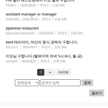
Fife 델리 레스토랑에서 키친 헬퍼 구합니다
fife델리
|
2026.08.03
|
추천 0
|
조회 442
assistant manager or manager
redfox04
|
2026.08.02
|
추천 0
|
조회 328
Japanese restaurant
Japanese restaurant
|
2026.08.02
|
추천 0
|
조회 523
Kent 테리야키, 약간의 중식 경력자 구합니다.
테리야키
|
2026.08.01
|
추천 0
|
조회 366
이모님 구합니다 (벨뷰지역 저녁 5시-8시, 월-금)
luckyjee
|
2026.08.01
|
추천 0
|
조회 506
1
»
마지막
검색
글쓰기