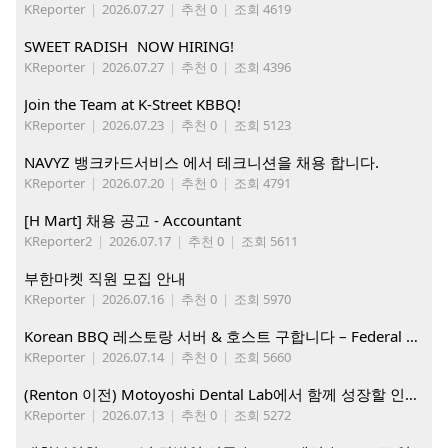
KReporter
|
2026.07.27
|
추천 0
|
조회 4619
SWEET RADISH NOW HIRING!
KReporter
|
2026.07.27
|
추천 0
|
조회 4396
Join the Team at K-Street KBBQ!
KReporter
|
2026.07.23
|
추천 0
|
조회 5123
NAVYZ 뱅크카드서비스 에서 테크니션을 채용 합니다.
KReporter
|
2026.07.20
|
추천 0
|
조회 4791
[H Mart] 채용 공고 - Accountant
KReporter2
|
2026.07.17
|
추천 0
|
조회 5611
부한마켓 직원 모집 안내
KReporter
|
2026.07.16
|
추천 0
|
조회 5970
Korean BBQ 레스토랑 서버 & 호스트 구합니다 – Federal Way & Tacoma $45-$60/hr (server), $21-23/hr (Host)
KReporter
|
2026.07.14
|
추천 0
|
조회 5660
(Renton 이전) Motoyoshi Dental Lab에서 함께 성장할 인재를 모십니다.
KReporter
|
2026.07.13
|
추천 0
|
조회 5272