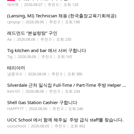
에버렛
|
2026.08.07
|
추천 0
|
조회 126
(Lansing, MI) Technician 채용 (한국출장교육기회제공)
cpnpsp
|
2026.08.06
|
추천 0
|
조회 188
레드먼드 “본설렁탕” 구인
Aa
|
2026.08.06
|
추천 0
|
조회 230
Tig kitchen and bar 에서 서버 구합니다
Tig
|
2026.08.06
|
추천 0
|
조회 165
테리야끼
냉콩국수
|
2026.08.06
|
추천 0
|
조회 386
Silverdale 근처 일식집 Full-Time / Part-Time 주방 Helper 구합니다.
Kim101
|
2026.08.06
|
추천 0
|
조회 234
Shell Gas Station Cashier 구합니다
HAPPY77
|
2026.08.06
|
추천 0
|
조회 246
UCiC School 에서 함께 해주실 주방 급식 staff를 찾습니다.
ucicschool
|
2026.08.05
|
추천 0
|
조회 492