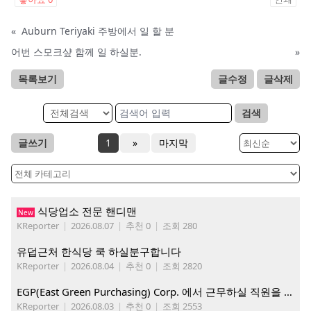
«
Auburn Teriyaki 주방에서 일 할 분
어번 스모크샾 함께 일 하실분.
»
목록보기
글수정
글삭제
검색
글쓰기
1
»
마지막
식당업소 전문 핸디맨
New
KReporter
|
2026.08.07
|
추천 0
|
조회 280
유덥근처 한식당 쿡 하실분구합니다
KReporter
|
2026.08.04
|
추천 0
|
조회 2820
EGP(East Green Purchasing) Corp. 에서 근무하실 직원을 아래와 같이 모집합니다.
KReporter
|
2026.08.03
|
추천 0
|
조회 2553