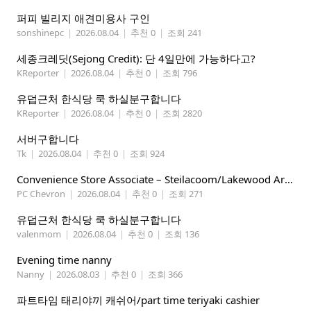
퍼피 빌리지 애견미용사 구인
sonshinepc
|
2026.08.04
|
추천 0
|
조회 241
세종크레딧(Sejong Credit): 단 4일만에 가능하다고?
KReporter
|
2026.08.04
|
추천 0
|
조회 796
유덥근처 한식당 쿡 하실분구합니다
KReporter
|
2026.08.04
|
추천 0
|
조회 2820
서버구합니다
Tk
|
2026.08.04
|
추천 0
|
조회 924
Convenience Store Associate – Steilacoom/Lakewood Area, $19 -$21/hr
PC Chevron
|
2026.08.04
|
추천 0
|
조회 271
유덥근처 한식당 쿡 하실분구합니다
valenmom
|
2026.08.04
|
추천 0
|
조회 136
Evening time nanny
Nanny
|
2026.08.03
|
추천 0
|
조회 366
파트타임 태리야끼 캐쉬어/part time teriyaki cashier