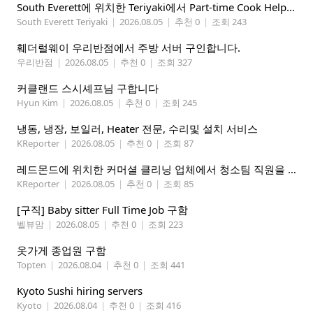
South Everett에 위치한 Teriyaki에서 Part-time Cook Helper 구합니다. Mon-Sat, 4:00 pm-8:30 pm
South Everett Teriyaki
|
2026.08.05
|
추천 0
|
조회 243
훼더럴웨이 우리반점에서 주방 서버 구인합니다.
우리반점
|
2026.08.05
|
추천 0
|
조회 327
커클랜드 스시셰프님 구합니다
Hyun Kim
|
2026.08.05
|
추천 0
|
조회 245
냉동, 냉장, 보일러, Heater 전문, 수리및 설치 서비스
KReporter
|
2026.08.05
|
추천 0
|
조회 87
레드몬드에 위치한 커머셜 클리닝 업체에서 청소팀 직원을 모집합니다.
KReporter
|
2026.08.05
|
추천 0
|
조회 85
[구직] Baby sitter Full Time Job 구함
벨뷰맘
|
2026.08.05
|
추천 0
|
조회 223
옷가게 종업원 구함
Topten
|
2026.08.04
|
추천 0
|
조회 441
Kyoto Sushi hiring servers
Kyoto
|
2026.08.04
|
추천 0
|
조회 416