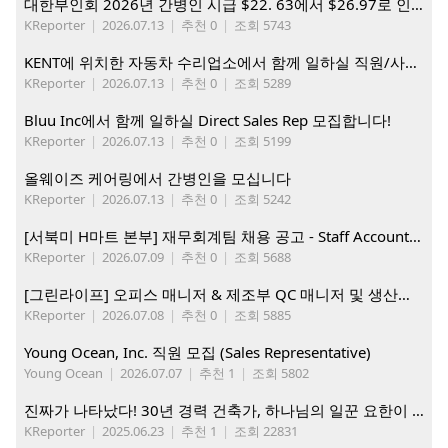
대한부인회 2026년 간병인 시급 $22. 63에서 $26.97로 인상. 지금 간병인들을 모집합니다
KReporter
|
2026.07.13
|
추천 0
|
조회 5743
KENT에 위치한 자동차 수리업소에서 함께 일하실 직원/사무직원 구합니다.
KReporter
|
2026.07.13
|
추천 0
|
조회 5289
Bluu Inc에서 함께 일하실 Direct Sales Rep 모집합니다!
KReporter
|
2026.07.13
|
추천 0
|
조회 5199
올웨이즈 케어링에서 간병인을 모십니다
KReporter
|
2026.07.13
|
추천 0
|
조회 5242
[서북미 H마트 본부] 재무회계팀 채용 공고 - Staff Accountant
KReporter
|
2026.07.09
|
추천 0
|
조회 5688
[그린라이프] 오피스 매니저 & 제조부 QC 매니저 및 생산직, 웨어하우스 직원 모집
KReporter
|
2026.07.08
|
추천 0
|
조회 5885
Young Ocean, Inc. 직원 모집 (Sales Representative)
Young Ocean
|
2026.07.07
|
추천 1
|
조회 5802
진짜가 나타났다! 30년 경력 건축가, 하나님의 일꾼 요한이 책임 시공합니다.
KReporter
|
2025.06.23
|
추천 1
|
조회 22831