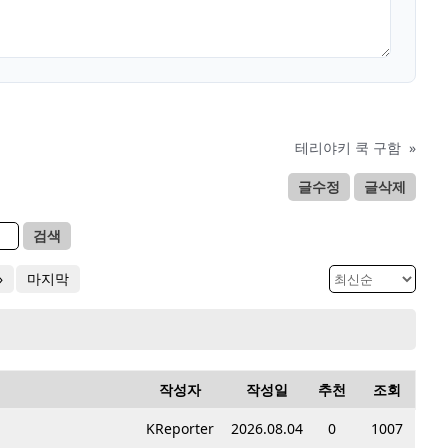
테리야키 쿡 구함
»
글수정
글삭제
검색
»
마지막
작성자
작성일
추천
조회
KReporter
2026.08.04
0
1007