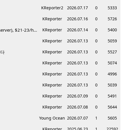
KReporter2
2026.07.17
0
5333
KReporter
2026.07.16
0
5726
Korean BBQ 레스토랑 서버 & 호스트 구합니다 – Federal Way & Tacoma $45-$60/hr (server), $21-23/hr (Host)
KReporter
2026.07.14
0
5400
KReporter
2026.07.13
0
5059
니다
KReporter
2026.07.13
0
5527
KReporter
2026.07.13
0
5074
KReporter
2026.07.13
0
4996
KReporter
2026.07.13
0
5039
KReporter
2026.07.09
0
5491
KReporter
2026.07.08
0
5644
Young Ocean
2026.07.07
1
5605
KReporter
2025.06.23
1
22592