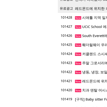
유료광고
레드몬드에 위치한 
101428
시애틀 지역 일
New
101427
UCiC Schoo
New
101426
South Everet
New
101425
훼더럴웨이 우리
New
101424
커클랜드 스시
New
101423
주말 그로서리에
New
101422
냉동, 냉장, 보일
New
101421
레드몬드에 위치
New
101420
치과 덴탈 어시
New
101419
[구직] Baby sitter F