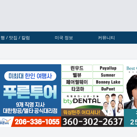
행 / 맛집 / 칼럼
미국 정보
커뮤니티