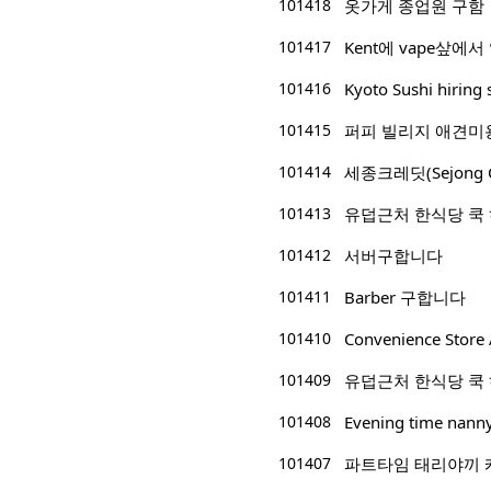
101418
옷가게 종업원 구함
101417
Kent에 vape샆에서
101416
Kyoto Sushi hiring 
101415
퍼피 빌리지 애견미
101414
세종크레딧(Sejong 
101413
유덥근처 한식당 쿡
101412
서버구합니다
101411
Barber 구합니다
101410
Convenience Store 
101409
유덥근처 한식당 쿡
101408
Evening time nann
101407
파트타임 태리야끼 캐쉬어/p