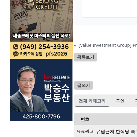
«
[Value Investment Group] 
목록보기
글쓰기
전체 카테고리
구인
번호
유료광고
유덥근처 한식당 쿡