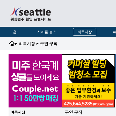
홈
시애틀 뉴스
벼룩시장
여
▸
▸
벼룩시장
구인 구직
구인 구직
벼룩시장