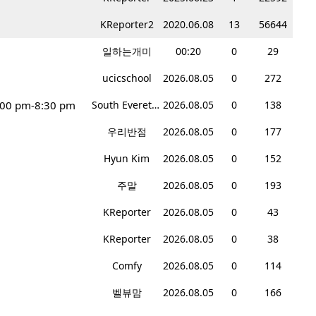
KReporter2
2020.06.08
13
56644
일하는개미
00:20
0
29
ucicschool
2026.08.05
0
272
:00 pm-8:30 pm
South Everett Teriyaki
2026.08.05
0
138
우리반점
2026.08.05
0
177
Hyun Kim
2026.08.05
0
152
주말
2026.08.05
0
193
KReporter
2026.08.05
0
43
KReporter
2026.08.05
0
38
Comfy
2026.08.05
0
114
벨뷰맘
2026.08.05
0
166