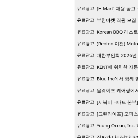
유료광고
[H Mart] 채용 공고 -
유료광고
부한마켓 직원 모집
유료광고
유료광고
(Renton 이전) Mo
유료광고
대한부인회 2026년 
유료광고
KENT에 위치한 자
유료광고
Bluu Inc에서 함께 일
유료광고
올웨이즈 케어링에서
유료광고
[서북미 H마트 본부] 재
유료광고
[그린라이프] 오피스
유료광고
Young Ocean, Inc.
유료광고
진짜가 나타났다! 3