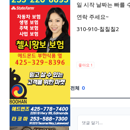
일 시작 날짜는 빠를 
연락 주세요~
310-910-칠칠칠2
좋아요
1
전체
0