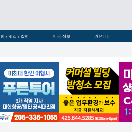
행 / 맛집 / 칼럼
미국 정보
커뮤니티