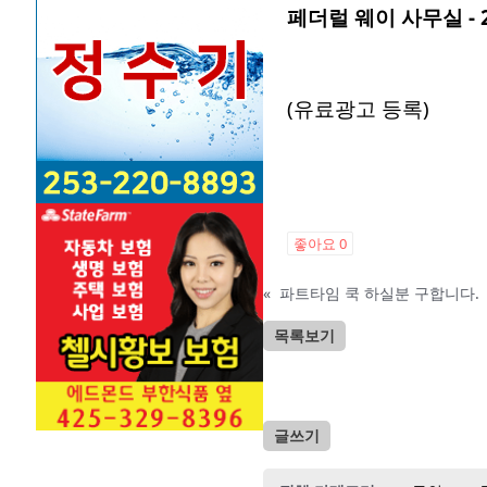
페더럴
웨이
사무실
- 
(유료광고 등록)
좋아요
0
«
파트타임 쿡 하실분 구합니다.
목록보기
글쓰기