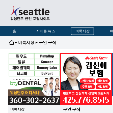
홈
시애틀 뉴스
벼룩시장
여
▸
▸
벼룩시장
구인 구직
구인 구직
벼룩시장