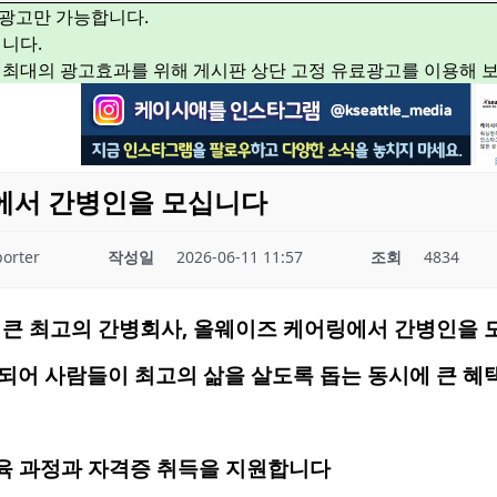
광고만 가능합니다.
니다.
 최대의 광고효과를 위해 게시판 상단 고정 유료광고를 이용해 
에서 간병인을 모십니다
orter
작성일
2026-06-11 11:57
조회
4834
큰
최고의
간병회사
,
올웨이즈
케어링
에서
간병인을
되어
사람들이
최고의
삶을
살도록
돕는
동시에
큰
혜
육
과정과
자격증
취득을
지원합니다