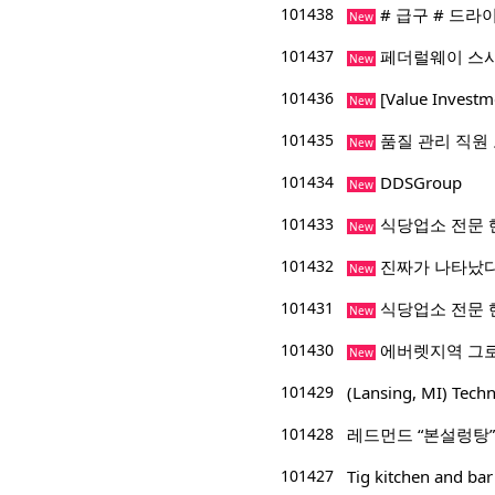
101438
# 급구 # 드라
New
101437
페더럴웨이 스시
New
101436
[Value Inve
New
101435
품질 관리 직원
New
101434
DDSGroup
New
101433
식당업소 전문 
New
101432
진짜가 나타났다
New
101431
식당업소 전문 
New
101430
에버렛지역 그
New
101429
(Lansing, MI) 
101428
레드먼드 “본설렁탕”
101427
Tig kitchen and