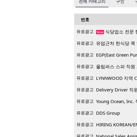
전체 카테고리
구인
번호
유료광고
식당업소 전문 
New
유료광고
유덥근처 한식당 쿡
유료광고
EGP(East Green
유료광고
올림퍼스 스파 직원
유료광고
LYNNWOOD 지역 CP
유료광고
Delivery Driver 
유료광고
Young Ocean, Inc
유료광고
DDS Group
유료광고
HIRING KOREAN/E
유료광고
National Sales Assi