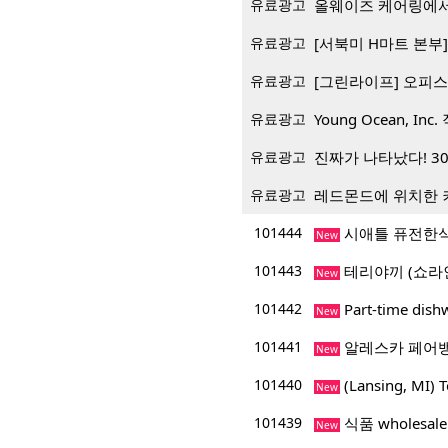
유료광고
올웨이즈 케어링에서
유료광고
[서북미 H마트 본부] 재
유료광고
[그린라이프] 오피스
유료광고
Young Ocean, Inc.
유료광고
진짜가 나타났다! 3
유료광고
레드몬드에 위치한 
101444
시애틀 퓨전한식
New
101443
테리야끼 (쇼라
New
101442
Part-time dis
New
101441
알레스카 페어
New
101440
(Lansing, M
New
101439
식품 wholesa
New