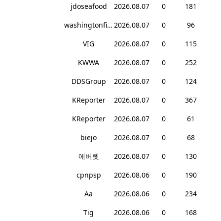
jdoseafood
2026.08.07
0
181
washingtonfish
2026.08.07
0
96
VIG
2026.08.07
0
115
KWWA
2026.08.07
0
252
DDSGroup
2026.08.07
0
124
KReporter
2026.08.07
0
367
KReporter
2026.08.07
0
61
biejo
2026.08.07
0
68
에버렛
2026.08.07
0
130
cpnpsp
2026.08.06
0
190
Aa
2026.08.06
0
234
Tig
2026.08.06
0
168