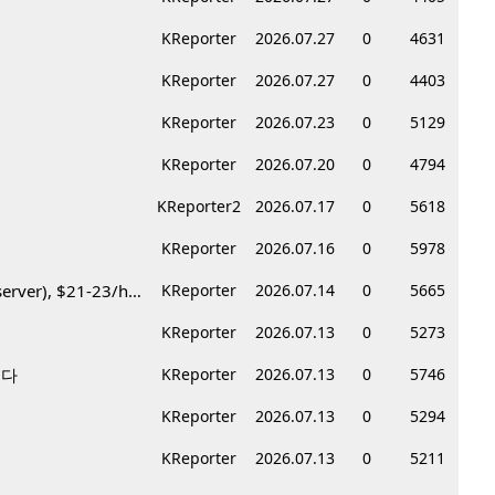
KReporter
2026.07.27
0
4631
KReporter
2026.07.27
0
4403
KReporter
2026.07.23
0
5129
KReporter
2026.07.20
0
4794
KReporter2
2026.07.17
0
5618
KReporter
2026.07.16
0
5978
Korean BBQ 레스토랑 서버 & 호스트 구합니다 – Federal Way & Tacoma $45-$60/hr (server), $21-23/hr (Host)
KReporter
2026.07.14
0
5665
KReporter
2026.07.13
0
5273
니다
KReporter
2026.07.13
0
5746
KReporter
2026.07.13
0
5294
KReporter
2026.07.13
0
5211