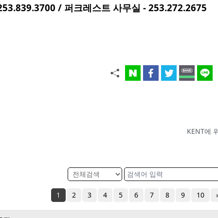
253.839.3700 /
퍼크레스트
사무실
- 253.272.2675
KENT에
1
2
3
4
5
6
7
8
9
10