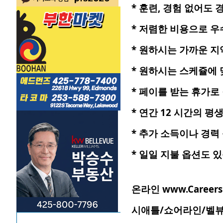
*
훈련
,
경험
없어도
*
저렴한
비용으로
우
*
원하시는
가까운
지
*
원하시는
스케쥴에
*
페이를
받는
휴가로
*
연간
12
시간의
평
*
추가
소득이나
경력
*
일일
지불
옵션도
있
온라인
www.Careers
시애틀
/
쇼어라인
/
벨