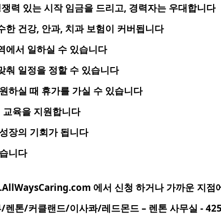
경쟁력
있는
시작
임금을
드리고
,
경력자는
우대합니다
수한
건강
,
안과
,
치과
보험이
커버됩니다
역에서
일하실
수
있습니다
맞춰
일정을
정할
수
있습니다
원하실
때
휴가를
가실
수
있습니다
생
교육을
지원합니다
성장의
기회가
됩니다
습니다
.AllWaysCaring.com
에서
신청
하거나
가까운
지점
뷰
/
렌톤
/
커클랜드
/
이사콰
/
레드몬드
–
렌톤
사무실
- 42