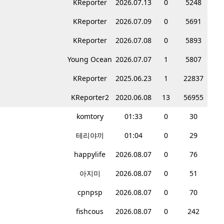
KReporter
2026.07.13
0
5248
KReporter
2026.07.09
0
5691
KReporter
2026.07.08
0
5893
Young Ocean
2026.07.07
1
5807
KReporter
2025.06.23
1
22837
KReporter2
2020.06.08
13
56955
komtory
01:33
0
30
테리야끼
01:04
0
29
happylife
2026.08.07
0
76
아지미
2026.08.07
0
51
cpnpsp
2026.08.07
0
70
fishcous
2026.08.07
0
242