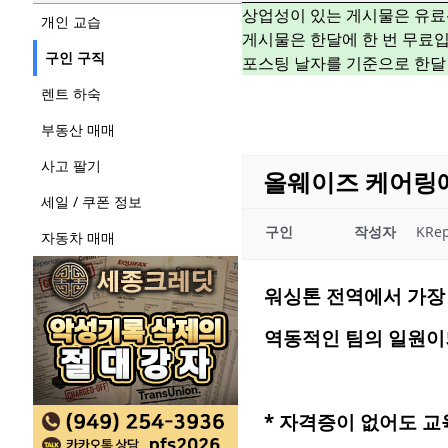
상업성이 있는 게시물은 유료
개인 교습
게시물은 한달에 한 번 무료입
구인 구직
포스팅 날자를 기준으로 한달
렌트 하숙
부동산 매매
사고 팔기
올웨이즈 케어링
세일 / 쿠폰 정보
구인
작성자
KRep
자동차 매매
워싱톤
전역에서
가장
역동적인
팀의
일원이
*
자격증이
없어도
교