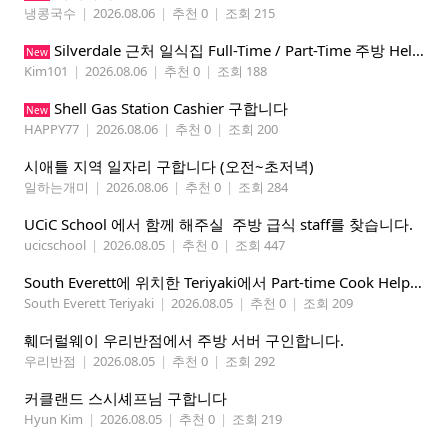
냉콩국수
|
2026.08.06
|
추천 0
|
조회 215
Silverdale 근처 일식집 Full-Time / Part-Time 주방 Helper 구합니다.
New
Kim101
|
2026.08.06
|
추천 0
|
조회 188
Shell Gas Station Cashier 구합니다
New
HAPPY77
|
2026.08.06
|
추천 0
|
조회 200
시애틀 지역 일자리 구합니다 (오전~초저녁)
일하는개미
|
2026.08.06
|
추천 0
|
조회 284
UCiC School 에서 함께 해주실 주방 급식 staff를 찾습니다.
ucicschool
|
2026.08.05
|
추천 0
|
조회 447
South Everett에 위치한 Teriyaki에서 Part-time Cook Helper 구합니다. Mon-Sat, 4:00 pm-8:30 pm
South Everett Teriyaki
|
2026.08.05
|
추천 0
|
조회 209
훼더럴웨이 우리반점에서 주방 서버 구인합니다.
우리반점
|
2026.08.05
|
추천 0
|
조회 292
커클랜드 스시셰프님 구합니다
Hyun Kim
|
2026.08.05
|
추천 0
|
조회 219