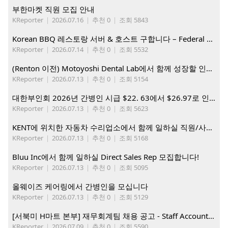
부한마켓 직원 모집 안내
KReporter
|
2026.07.16
|
추천 0
|
조회 5843
Korean BBQ 레스토랑 서버 & 호스트 구합니다 – Federal Way & Tacoma $45-$60/hr (server), $21-23/hr (Host)
KReporter
|
2026.07.14
|
추천 0
|
조회 5532
(Renton 이전) Motoyoshi Dental Lab에서 함께 성장할 인재를 모십니다.
KReporter
|
2026.07.13
|
추천 0
|
조회 5154
대한부인회 2026년 간병인 시급 $22. 63에서 $26.97로 인상. 지금 간병인들을 모집합니다
KReporter
|
2026.07.13
|
추천 0
|
조회 5623
KENT에 위치한 자동차 수리업소에서 함께 일하실 직원/사무직원 구합니다.
KReporter
|
2026.07.13
|
추천 0
|
조회 5168
Bluu Inc에서 함께 일하실 Direct Sales Rep 모집합니다!
KReporter
|
2026.07.13
|
추천 0
|
조회 5095
올웨이즈 케어링에서 간병인을 모십니다
KReporter
|
2026.07.13
|
추천 0
|
조회 5129
[서북미 H마트 본부] 재무회계팀 채용 공고 - Staff Accountant
KReporter
|
2026.07.09
|
추천 0
|
조회 5590