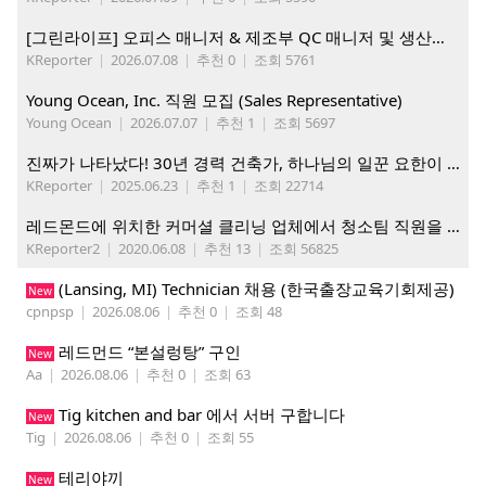
[그린라이프] 오피스 매니저 & 제조부 QC 매니저 및 생산직, 웨어하우스 직원 모집
KReporter
|
2026.07.08
|
추천 0
|
조회 5761
Young Ocean, Inc. 직원 모집 (Sales Representative)
Young Ocean
|
2026.07.07
|
추천 1
|
조회 5697
진짜가 나타났다! 30년 경력 건축가, 하나님의 일꾼 요한이 책임 시공합니다.
KReporter
|
2025.06.23
|
추천 1
|
조회 22714
레드몬드에 위치한 커머셜 클리닝 업체에서 청소팀 직원을 모집합니다.
KReporter2
|
2020.06.08
|
추천 13
|
조회 56825
(Lansing, MI) Technician 채용 (한국출장교육기회제공)
New
cpnpsp
|
2026.08.06
|
추천 0
|
조회 48
레드먼드 “본설렁탕” 구인
New
Aa
|
2026.08.06
|
추천 0
|
조회 63
Tig kitchen and bar 에서 서버 구합니다
New
Tig
|
2026.08.06
|
추천 0
|
조회 55
테리야끼
New