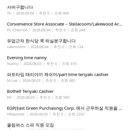
서버구합니다
Tk
|
2026.08.04
|
추천 0
|
조회 494
Convenience Store Associate – Steilacoom/Lakewood Area, $19 -$21/hr
PC Chevron
|
2026.08.04
|
추천 0
|
조회 244
유덥근처 한식당 쿡 하실분구합니다
valenmom
|
2026.08.04
|
추천 0
|
조회 124
Evening time nanny
Nanny
|
2026.08.03
|
추천 0
|
조회 319
파트타임 태리야끼 캐쉬어/part time teriyaki cashier
M.Lee
|
2026.08.03
|
추천 0
|
조회 485
Bothell Teriyaki Cashier
KK
|
2026.08.03
|
추천 0
|
조회 540
EGP(East Green Purchasing) Corp. 에서 근무하실 직원을 아래와 같이 모집합니다.
KReporter
|
2026.08.03
|
추천 0
|
조회 2202
올림퍼스 스파 직원 모집