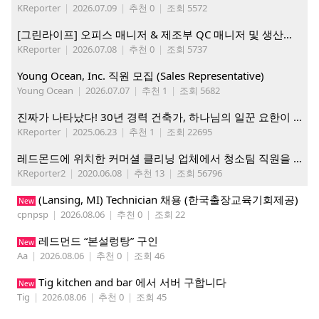
KReporter
|
2026.07.09
|
추천 0
|
조회 5572
[그린라이프] 오피스 매니저 & 제조부 QC 매니저 및 생산직, 웨어하우스 직원 모집
KReporter
|
2026.07.08
|
추천 0
|
조회 5737
Young Ocean, Inc. 직원 모집 (Sales Representative)
Young Ocean
|
2026.07.07
|
추천 1
|
조회 5682
진짜가 나타났다! 30년 경력 건축가, 하나님의 일꾼 요한이 책임 시공합니다.
KReporter
|
2025.06.23
|
추천 1
|
조회 22695
레드몬드에 위치한 커머셜 클리닝 업체에서 청소팀 직원을 모집합니다.
KReporter2
|
2020.06.08
|
추천 13
|
조회 56796
(Lansing, MI) Technician 채용 (한국출장교육기회제공)
New
cpnpsp
|
2026.08.06
|
추천 0
|
조회 22
레드먼드 “본설렁탕” 구인
New
Aa
|
2026.08.06
|
추천 0
|
조회 46
Tig kitchen and bar 에서 서버 구합니다
New
Tig
|
2026.08.06
|
추천 0
|
조회 45