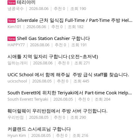
테리야끼
New
냉콩국수
|
2026.08.06
|
추천 0
|
조회 190
Silverdale 근처 일식집 Full-Time / Part-Time 주방 Helper 구합니다.
New
Kim101
|
2026.08.06
|
추천 0
|
조회 182
Shell Gas Station Cashier 구합니다
New
HAPPY77
|
2026.08.06
|
추천 0
|
조회 191
시애틀 지역 일자리 구합니다 (오전~초저녁)
일하는개미
|
2026.08.06
|
추천 0
|
조회 271
UCiC School 에서 함께 해주실 주방 급식 staff를 찾습니다.
ucicschool
|
2026.08.05
|
추천 0
|
조회 445
South Everett에 위치한 Teriyaki에서 Part-time Cook Helper 구합니다. Mon-Sat, 4:00 pm-8:30 pm
South Everett Teriyaki
|
2026.08.05
|
추천 0
|
조회 204
훼더럴웨이 우리반점에서 주방 서버 구인합니다.
우리반점
|
2026.08.05
|
추천 0
|
조회 290
커클랜드 스시셰프님 구합니다
Hyun Kim
|
2026.08.05
|
추천 0
|
조회 216