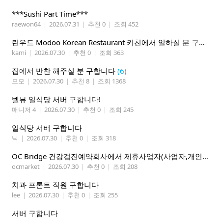
***Sushi Part Time***
raewon64
|
2026.07.31
|
추천 0
|
조회 452
린우드 Modoo Korean Restaurant 키친에서 일하실 분 구합니다
kami
|
2026.07.30
|
추천 0
|
조회 363
집에서 반찬 해주실 분 구합니다
(6)
모모
|
2026.07.30
|
추천 8
|
조회 1368
벨뷰 일식당 서버 구합니다!
매니저 4
|
2026.07.30
|
추천 0
|
조회 245
일식당 서버 구합니다
닉
|
2026.07.30
|
추천 0
|
조회 318
OC Bridge 건강검진예약회사에서 제휴사업자(사업자,개인)모집 (재택근무)
ocmarket
|
2026.07.30
|
추천 0
|
조회 208
치과 프론트 직원 구합니다
lee
|
2026.07.30
|
추천 0
|
조회 255
서버 구합니다