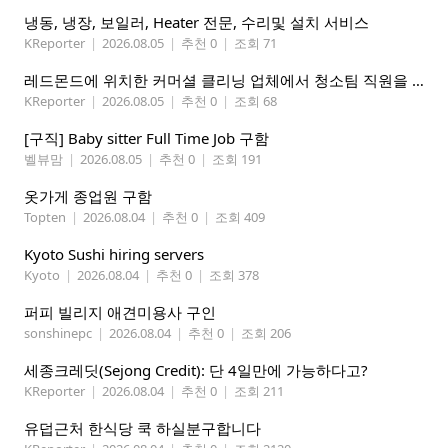
냉동, 냉장, 보일러, Heater 전문, 수리및 설치 서비스
KReporter
|
2026.08.05
|
추천 0
|
조회 71
레드몬드에 위치한 커머셜 클리닝 업체에서 청소팀 직원을 모집합니다.
KReporter
|
2026.08.05
|
추천 0
|
조회 68
[구직] Baby sitter Full Time Job 구함
벨뷰맘
|
2026.08.05
|
추천 0
|
조회 191
옷가게 종업원 구함
Topten
|
2026.08.04
|
추천 0
|
조회 409
Kyoto Sushi hiring servers
Kyoto
|
2026.08.04
|
추천 0
|
조회 378
퍼피 빌리지 애견미용사 구인
sonshinepc
|
2026.08.04
|
추천 0
|
조회 206
세종크레딧(Sejong Credit): 단 4일만에 가능하다고?
KReporter
|
2026.08.04
|
추천 0
|
조회 211
유덥근처 한식당 쿡 하실분구합니다