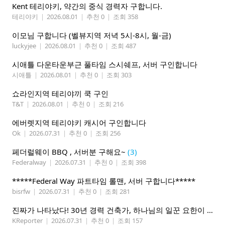
Kent 테리야키, 약간의 중식 경력자 구합니다.
테리야키
|
2026.08.01
|
추천 0
|
조회 358
이모님 구합니다 (벨뷰지역 저녁 5시-8시, 월-금)
luckyjee
|
2026.08.01
|
추천 0
|
조회 487
시애틀 다운타운부근 풀타임 스시쉐프, 서버 구인합니다
시애틀
|
2026.08.01
|
추천 0
|
조회 303
쇼라인지역 테리야끼 쿡 구인
T&T
|
2026.08.01
|
추천 0
|
조회 216
에버렛지역 테리야키 캐시어 구인합니다
Ok
|
2026.07.31
|
추천 0
|
조회 256
페더럴웨이 BBQ , 서버분 구해요~
(3)
Federalway
|
2026.07.31
|
추천 0
|
조회 398
*****Federal Way 파트타임 롤맨, 서버 구합니다*****
bisrfw
|
2026.07.31
|
추천 0
|
조회 281
진짜가 나타났다! 30년 경력 건축가, 하나님의 일꾼 요한이 책임 시공합니다.
KReporter
|
2026.07.31
|
추천 0
|
조회 157