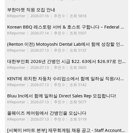
부한마켓 직원 모집 안내
KReporter
|
2026.07.16
|
추천 0
|
조회 5818
Korean BBQ 레스토랑 서버 & 호스트 구합니다 – Federal Way & Tacoma $45-$60/hr (server), $21-23/hr (Host)
KReporter
|
2026.07.14
|
추천 0
|
조회 5507
(Renton 이전) Motoyoshi Dental Lab에서 함께 성장할 인재를 모십니다.
KReporter
|
2026.07.13
|
추천 0
|
조회 5137
대한부인회 2026년 간병인 시급 $22. 63에서 $26.97로 인상. 지금 간병인들을 모집합니다
KReporter
|
2026.07.13
|
추천 0
|
조회 5605
KENT에 위치한 자동차 수리업소에서 함께 일하실 직원/사무직원 구합니다.
KReporter
|
2026.07.13
|
추천 0
|
조회 5142
Bluu Inc에서 함께 일하실 Direct Sales Rep 모집합니다!
KReporter
|
2026.07.13
|
추천 0
|
조회 5077
올웨이즈 케어링에서 간병인을 모십니다
KReporter
|
2026.07.13
|
추천 0
|
조회 5119
[서북미 H마트 본부] 재무회계팀 채용 공고 - Staff Accountant