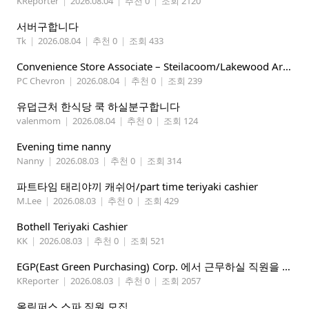
KReporter
|
2026.08.04
|
추천 0
|
조회 2120
서버구합니다
Tk
|
2026.08.04
|
추천 0
|
조회 433
Convenience Store Associate – Steilacoom/Lakewood Area, $19 -$21/hr
PC Chevron
|
2026.08.04
|
추천 0
|
조회 239
유덥근처 한식당 쿡 하실분구합니다
valenmom
|
2026.08.04
|
추천 0
|
조회 124
Evening time nanny
Nanny
|
2026.08.03
|
추천 0
|
조회 314
파트타임 태리야끼 캐쉬어/part time teriyaki cashier
M.Lee
|
2026.08.03
|
추천 0
|
조회 429
Bothell Teriyaki Cashier
KK
|
2026.08.03
|
추천 0
|
조회 521
EGP(East Green Purchasing) Corp. 에서 근무하실 직원을 아래와 같이 모집합니다.
KReporter
|
2026.08.03
|
추천 0
|
조회 2057
올림퍼스 스파 직원 모집