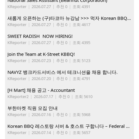
National Sales Assistant (Beanhut Corporation)
KReporter
|
2026.07.27
|
추천 0
|
조회 4391
새롭게 오픈하는 (구)타코마 뉴강남 >>> 먹자 Korean BBQ 구인중
KReporter
|
2026.07.27
|
추천 0
|
조회 4617
SWEET RADISH NOW HIRING!
KReporter
|
2026.07.27
|
추천 0
|
조회 4395
Join the Team at K-Street KBBQ!
KReporter
|
2026.07.23
|
추천 0
|
조회 5123
NAVYZ 뱅크카드서비스 에서 테크니션을 채용 합니다.
KReporter
|
2026.07.20
|
추천 0
|
조회 4791
[H Mart] 채용 공고 - Accountant
KReporter2
|
2026.07.17
|
추천 0
|
조회 5610
부한마켓 직원 모집 안내
KReporter
|
2026.07.16
|
추천 0
|
조회 5968
Korean BBQ 레스토랑 서버 & 호스트 구합니다 – Federal Way & Tacoma $45-$60/hr (server), $21-23/hr (Host)
KReporter
|
2026.07.14
|
추천 0
|
조회 5657