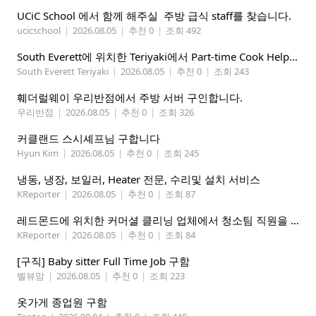
UCiC School 에서 함께 해주실 주방 급식 staff를 찾습니다.
ucicschool
|
2026.08.05
|
추천 0
|
조회 492
South Everett에 위치한 Teriyaki에서 Part-time Cook Helper 구합니다. Mon-Sat, 4:00 pm-8:30 pm
South Everett Teriyaki
|
2026.08.05
|
추천 0
|
조회 243
훼더럴웨이 우리반점에서 주방 서버 구인합니다.
우리반점
|
2026.08.05
|
추천 0
|
조회 326
커클랜드 스시셰프님 구합니다
Hyun Kim
|
2026.08.05
|
추천 0
|
조회 245
냉동, 냉장, 보일러, Heater 전문, 수리및 설치 서비스
KReporter
|
2026.08.05
|
추천 0
|
조회 87
레드몬드에 위치한 커머셜 클리닝 업체에서 청소팀 직원을 모집합니다.
KReporter
|
2026.08.05
|
추천 0
|
조회 84
[구직] Baby sitter Full Time Job 구함
벨뷰맘
|
2026.08.05
|
추천 0
|
조회 223
옷가게 종업원 구함