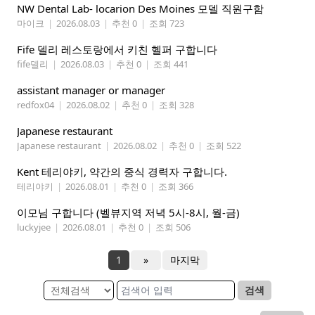
NW Dental Lab- locarion Des Moines 모델 직원구함
마이크
|
2026.08.03
|
추천 0
|
조회 723
Fife 델리 레스토랑에서 키친 헬퍼 구합니다
fife델리
|
2026.08.03
|
추천 0
|
조회 441
assistant manager or manager
redfox04
|
2026.08.02
|
추천 0
|
조회 328
Japanese restaurant
Japanese restaurant
|
2026.08.02
|
추천 0
|
조회 522
Kent 테리야키, 약간의 중식 경력자 구합니다.
테리야키
|
2026.08.01
|
추천 0
|
조회 366
이모님 구합니다 (벨뷰지역 저녁 5시-8시, 월-금)
luckyjee
|
2026.08.01
|
추천 0
|
조회 506
1
»
마지막
검색