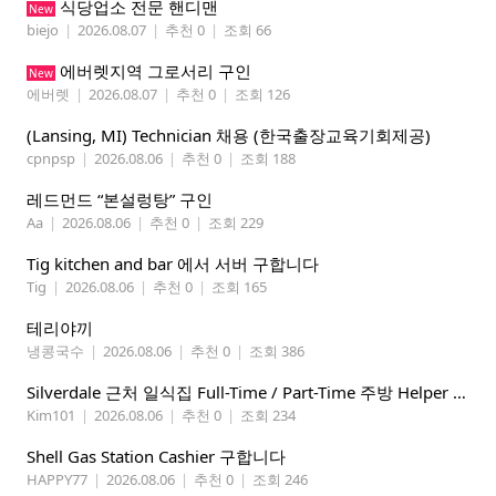
식당업소 전문 핸디맨
New
biejo
|
2026.08.07
|
추천 0
|
조회 66
에버렛지역 그로서리 구인
New
에버렛
|
2026.08.07
|
추천 0
|
조회 126
(Lansing, MI) Technician 채용 (한국출장교육기회제공)
cpnpsp
|
2026.08.06
|
추천 0
|
조회 188
레드먼드 “본설렁탕” 구인
Aa
|
2026.08.06
|
추천 0
|
조회 229
Tig kitchen and bar 에서 서버 구합니다
Tig
|
2026.08.06
|
추천 0
|
조회 165
테리야끼
냉콩국수
|
2026.08.06
|
추천 0
|
조회 386
Silverdale 근처 일식집 Full-Time / Part-Time 주방 Helper 구합니다.
Kim101
|
2026.08.06
|
추천 0
|
조회 234
Shell Gas Station Cashier 구합니다
HAPPY77
|
2026.08.06
|
추천 0
|
조회 246