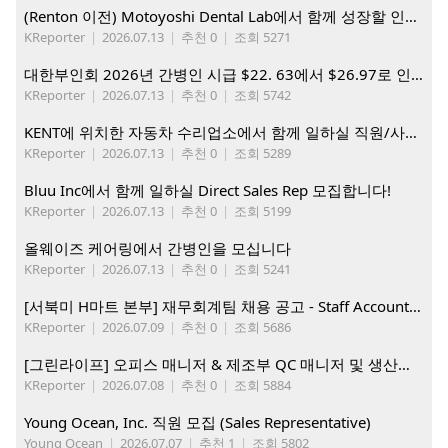
(Renton 이전) Motoyoshi Dental Lab에서 함께 성장할 인재를 모십니다.
KReporter
|
2026.07.13
|
추천 0
|
조회 5271
대한부인회 2026년 간병인 시급 $22. 63에서 $26.97로 인상. 지금 간병인들을 모집합니다
KReporter
|
2026.07.13
|
추천 0
|
조회 5742
KENT에 위치한 자동차 수리업소에서 함께 일하실 직원/사무직원 구합니다.
KReporter
|
2026.07.13
|
추천 0
|
조회 5289
Bluu Inc에서 함께 일하실 Direct Sales Rep 모집합니다!
KReporter
|
2026.07.13
|
추천 0
|
조회 5199
올웨이즈 케어링에서 간병인을 모십니다
KReporter
|
2026.07.13
|
추천 0
|
조회 5241
[서북미 H마트 본부] 재무회계팀 채용 공고 - Staff Accountant
KReporter
|
2026.07.09
|
추천 0
|
조회 5686
[그린라이프] 오피스 매니저 & 제조부 QC 매니저 및 생산직, 웨어하우스 직원 모집
KReporter
|
2026.07.08
|
추천 0
|
조회 5884
Young Ocean, Inc. 직원 모집 (Sales Representative)
Young Ocean
|
2026.07.07
|
추천 1
|
조회 5802