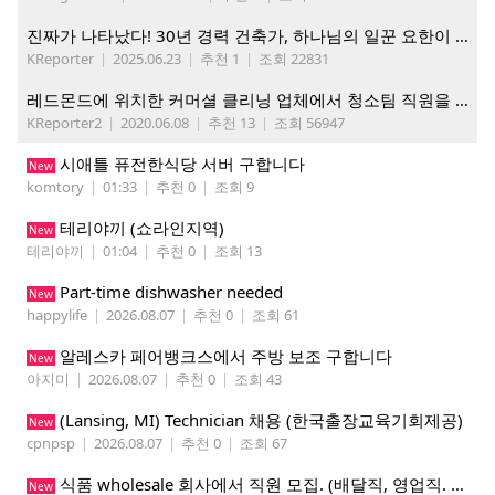
진짜가 나타났다! 30년 경력 건축가, 하나님의 일꾼 요한이 책임 시공합니다.
KReporter
|
2025.06.23
|
추천 1
|
조회 22831
레드몬드에 위치한 커머셜 클리닝 업체에서 청소팀 직원을 모집합니다.
KReporter2
|
2020.06.08
|
추천 13
|
조회 56947
시애틀 퓨전한식당 서버 구합니다
New
komtory
|
01:33
|
추천 0
|
조회 9
테리야끼 (쇼라인지역)
New
테리야끼
|
01:04
|
추천 0
|
조회 13
Part-time dishwasher needed
New
happylife
|
2026.08.07
|
추천 0
|
조회 61
알레스카 페어뱅크스에서 주방 보조 구합니다
New
아지미
|
2026.08.07
|
추천 0
|
조회 43
(Lansing, MI) Technician 채용 (한국출장교육기회제공)
New
cpnpsp
|
2026.08.07
|
추천 0
|
조회 67
식품 wholesale 회사에서 직원 모집. (배달직, 영업직. 창고 관리직)
New