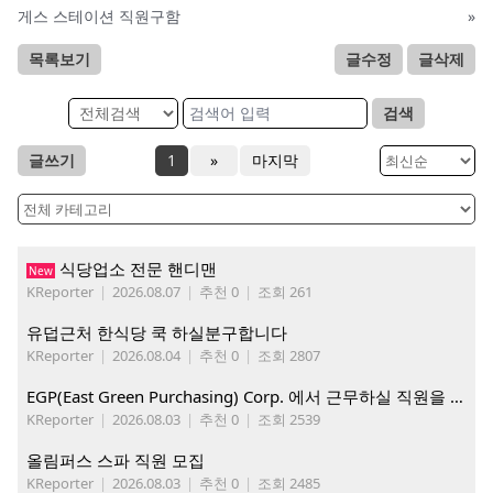
게스 스테이션 직원구함
»
목록보기
글수정
글삭제
검색
글쓰기
1
»
마지막
식당업소 전문 핸디맨
New
KReporter
|
2026.08.07
|
추천 0
|
조회 261
유덥근처 한식당 쿡 하실분구합니다
KReporter
|
2026.08.04
|
추천 0
|
조회 2807
EGP(East Green Purchasing) Corp. 에서 근무하실 직원을 아래와 같이 모집합니다.
KReporter
|
2026.08.03
|
추천 0
|
조회 2539
올림퍼스 스파 직원 모집
KReporter
|
2026.08.03
|
추천 0
|
조회 2485