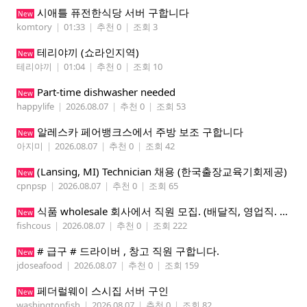
시애틀 퓨전한식당 서버 구합니다
New
komtory
|
01:33
|
추천 0
|
조회 3
테리야끼 (쇼라인지역)
New
테리야끼
|
01:04
|
추천 0
|
조회 10
Part-time dishwasher needed
New
happylife
|
2026.08.07
|
추천 0
|
조회 53
알레스카 페어뱅크스에서 주방 보조 구합니다
New
아지미
|
2026.08.07
|
추천 0
|
조회 42
(Lansing, MI) Technician 채용 (한국출장교육기회제공)
New
cpnpsp
|
2026.08.07
|
추천 0
|
조회 65
식품 wholesale 회사에서 직원 모집. (배달직, 영업직. 창고 관리직)
New
fishcous
|
2026.08.07
|
추천 0
|
조회 222
# 급구 # 드라이버 , 창고 직원 구합니다.
New
jdoseafood
|
2026.08.07
|
추천 0
|
조회 159
페더럴웨이 스시집 서버 구인
New
washingtonfish
|
2026.08.07
|
추천 0
|
조회 82