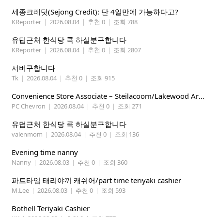
세종크레딧(Sejong Credit): 단 4일만에 가능하다고?
KReporter
|
2026.08.04
|
추천 0
|
조회 788
유덥근처 한식당 쿡 하실분구합니다
KReporter
|
2026.08.04
|
추천 0
|
조회 2807
서버구합니다
Tk
|
2026.08.04
|
추천 0
|
조회 915
Convenience Store Associate – Steilacoom/Lakewood Area, $19 -$21/hr
PC Chevron
|
2026.08.04
|
추천 0
|
조회 271
유덥근처 한식당 쿡 하실분구합니다
valenmom
|
2026.08.04
|
추천 0
|
조회 136
Evening time nanny
Nanny
|
2026.08.03
|
추천 0
|
조회 360
파트타임 태리야끼 캐쉬어/part time teriyaki cashier
M.Lee
|
2026.08.03
|
추천 0
|
조회 593
Bothell Teriyaki Cashier