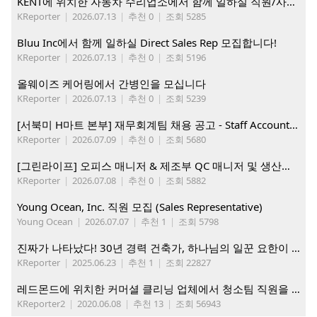
KENT에 위치한 자동차 수리업소에서 함께 일하실 직원/사무직원 구합니다.
KReporter
|
2026.07.13
|
추천 0
|
조회 5285
Bluu Inc에서 함께 일하실 Direct Sales Rep 모집합니다!
KReporter
|
2026.07.13
|
추천 0
|
조회 5196
올웨이즈 케어링에서 간병인을 모십니다
KReporter
|
2026.07.13
|
추천 0
|
조회 5239
[서북미 H마트 본부] 재무회계팀 채용 공고 - Staff Accountant
KReporter
|
2026.07.09
|
추천 0
|
조회 5680
[그린라이프] 오피스 매니저 & 제조부 QC 매니저 및 생산직, 웨어하우스 직원 모집
KReporter
|
2026.07.08
|
추천 0
|
조회 5882
Young Ocean, Inc. 직원 모집 (Sales Representative)
Young Ocean
|
2026.07.07
|
추천 1
|
조회 5798
진짜가 나타났다! 30년 경력 건축가, 하나님의 일꾼 요한이 책임 시공합니다.
KReporter
|
2025.06.23
|
추천 1
|
조회 22827
레드몬드에 위치한 커머셜 클리닝 업체에서 청소팀 직원을 모집합니다.
KReporter2
|
2020.06.08
|
추천 13
|
조회 56943