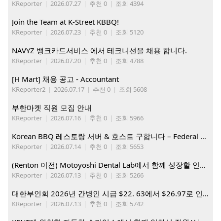
KReporter
|
2026.07.27
|
추천 0
|
조회 4394
Join the Team at K-Street KBBQ!
KReporter
|
2026.07.23
|
추천 0
|
조회 5120
NAVYZ 뱅크카드서비스 에서 테크니션을 채용 합니다.
KReporter
|
2026.07.20
|
추천 0
|
조회 4788
[H Mart] 채용 공고 - Accountant
KReporter2
|
2026.07.17
|
추천 0
|
조회 5608
부한마켓 직원 모집 안내
KReporter
|
2026.07.16
|
추천 0
|
조회 5966
Korean BBQ 레스토랑 서버 & 호스트 구합니다 – Federal Way & Tacoma $45-$60/hr (server), $21-23/hr (Host)
KReporter
|
2026.07.14
|
추천 0
|
조회 5653
(Renton 이전) Motoyoshi Dental Lab에서 함께 성장할 인재를 모십니다.
KReporter
|
2026.07.13
|
추천 0
|
조회 5266
대한부인회 2026년 간병인 시급 $22. 63에서 $26.97로 인상. 지금 간병인들을 모집합니다
KReporter
|
2026.07.13
|
추천 0
|
조회 5742