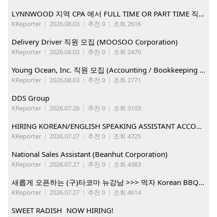
LYNNWOOD 지역 CPA 에서 FULL TIME OR PART TIME 직원을 찾습니다
KReporter
|
2026.08.03
|
추천 0
|
조회 2616
Delivery Driver 직원 모집 (MOOSOO Corporation)
KReporter
|
2026.08.03
|
추천 0
|
조회 2470
Young Ocean, Inc. 직원 모집 (Accounting / Bookkeeping 분야)
KReporter
|
2026.08.03
|
추천 0
|
조회 2771
DDS Group
KReporter
|
2026.07.28
|
추천 0
|
조회 3103
HIRING KOREAN/ENGLISH SPEAKING ASSISTANT ACCOUNT MANAGER
KReporter
|
2026.07.27
|
추천 0
|
조회 4725
National Sales Assistant (Beanhut Corporation)
KReporter
|
2026.07.27
|
추천 0
|
조회 4383
새롭게 오픈하는 (구)타코마 뉴강남 >>> 먹자 Korean BBQ 구인중
KReporter
|
2026.07.27
|
추천 0
|
조회 4614
SWEET RADISH NOW HIRING!