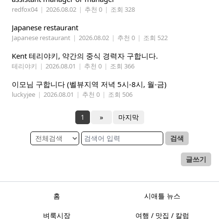
redfox04
|
2026.08.02
|
추천 0
|
조회 328
Japanese restaurant
Japanese restaurant
|
2026.08.02
|
추천 0
|
조회 522
Kent 테리야키, 약간의 중식 경력자 구합니다.
테리야키
|
2026.08.01
|
추천 0
|
조회 366
이모님 구합니다 (벨뷰지역 저녁 5시-8시, 월-금)
luckyjee
|
2026.08.01
|
추천 0
|
조회 506
1
»
마지막
검색
글쓰기
홈
시애틀 뉴스
벼룩시장
여행 / 맛집 / 칼럼