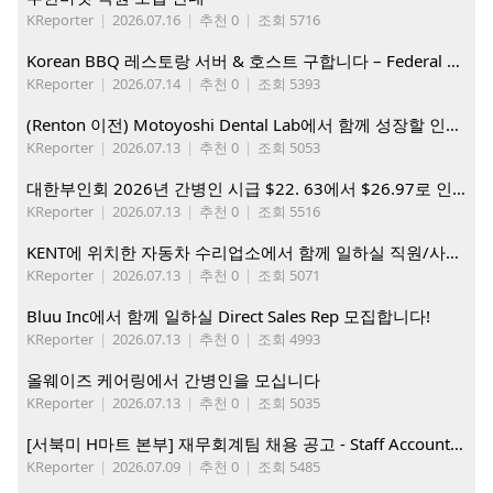
KReporter
|
2026.07.16
|
추천 0
|
조회 5716
Korean BBQ 레스토랑 서버 & 호스트 구합니다 – Federal Way & Tacoma $45-$60/hr (server), $21-23/hr (Host)
KReporter
|
2026.07.14
|
추천 0
|
조회 5393
(Renton 이전) Motoyoshi Dental Lab에서 함께 성장할 인재를 모십니다.
KReporter
|
2026.07.13
|
추천 0
|
조회 5053
대한부인회 2026년 간병인 시급 $22. 63에서 $26.97로 인상. 지금 간병인들을 모집합니다
KReporter
|
2026.07.13
|
추천 0
|
조회 5516
KENT에 위치한 자동차 수리업소에서 함께 일하실 직원/사무직원 구합니다.
KReporter
|
2026.07.13
|
추천 0
|
조회 5071
Bluu Inc에서 함께 일하실 Direct Sales Rep 모집합니다!
KReporter
|
2026.07.13
|
추천 0
|
조회 4993
올웨이즈 케어링에서 간병인을 모십니다
KReporter
|
2026.07.13
|
추천 0
|
조회 5035
[서북미 H마트 본부] 재무회계팀 채용 공고 - Staff Accountant
KReporter
|
2026.07.09
|
추천 0
|
조회 5485