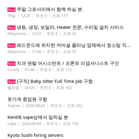
주말 그로서리에서 함께 하실 분.
New
주말
|
12:26
|
추천 0
|
조회 177
냉동, 냉장, 보일러, Heater 전문, 수리및 설치 서비스
New
KReporter
|
12:07
|
추천 0
|
조회 42
레드몬드에 위치한 커머셜 클리닝 업체에서 청소팀 직원을 모집합니다.
New
KReporter
|
12:06
|
추천 0
|
조회 37
치과 덴탈 어시스턴트 / 프론트 리셉셔니스트 구인
New
Comfy
|
07:48
|
추천 0
|
조회 112
[구직] Baby sitter Full Time Job 구함
New
벨뷰맘
|
00:00
|
추천 0
|
조회 162
옷가게 종업원 구함
Topten
|
2026.08.04
|
추천 0
|
조회 332
Kent에 vape샆에서 일하실 분
vape
|
2026.08.04
|
추천 0
|
조회 156
Kyoto Sushi hiring servers