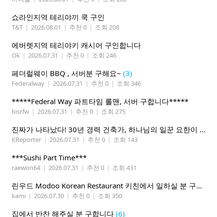
쇼라인지역 테리야끼 쿡 구인
T&T
|
2026.08.01
|
추천 0
|
조회 208
에버렛지역 테리야키 캐시어 구인합니다
Ok
|
2026.07.31
|
추천 0
|
조회 246
페더럴웨이 BBQ , 서버분 구해요~
(3)
Federalway
|
2026.07.31
|
추천 0
|
조회 346
*****Federal Way 파트타임 롤맨, 서버 구합니다*****
bisrfw
|
2026.07.31
|
추천 0
|
조회 275
진짜가 나타났다! 30년 경력 건축가, 하나님의 일꾼 요한이 책임 시공합니다.
KReporter
|
2026.07.31
|
추천 0
|
조회 143
***Sushi Part Time***
raewon64
|
2026.07.31
|
추천 0
|
조회 431
린우드 Modoo Korean Restaurant 키친에서 일하실 분 구합니다
kami
|
2026.07.30
|
추천 0
|
조회 350
집에서 반찬 해주실 분 구합니다
(6)