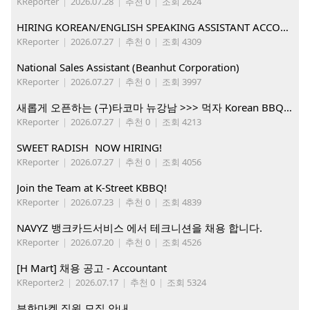
KReporter
|
2026.07.28
|
추천 0
|
조회 2624
HIRING KOREAN/ENGLISH SPEAKING ASSISTANT ACCOUNT MANAGER
KReporter
|
2026.07.27
|
추천 0
|
조회 4309
National Sales Assistant (Beanhut Corporation)
KReporter
|
2026.07.27
|
추천 0
|
조회 3997
새롭게 오픈하는 (구)타코마 뉴강남 >>> 먹자 Korean BBQ 구인중
KReporter
|
2026.07.27
|
추천 0
|
조회 4213
SWEET RADISH NOW HIRING!
KReporter
|
2026.07.27
|
추천 0
|
조회 4056
Join the Team at K-Street KBBQ!
KReporter
|
2026.07.23
|
추천 0
|
조회 4839
NAVYZ 뱅크카드서비스 에서 테크니션을 채용 합니다.
KReporter
|
2026.07.20
|
추천 0
|
조회 4526
[H Mart] 채용 공고 - Accountant
KReporter2
|
2026.07.17
|
추천 0
|
조회 5324
부한마켓 직원 모집 안내