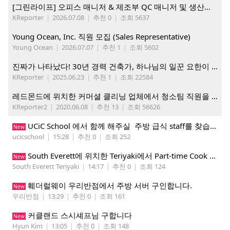
[그린라이프] 오피스 매니저 & 제조부 QC 매니저 및 생산직, 웨어하우스 직원 모집
KReporter
|
2026.07.08
|
추천 0
|
조회 5637
Young Ocean, Inc. 직원 모집 (Sales Representative)
Young Ocean
|
2026.07.07
|
추천 1
|
조회 5602
진짜가 나타났다! 30년 경력 건축가, 하나님의 일꾼 요한이 책임 시공합니다.
KReporter
|
2025.06.23
|
추천 1
|
조회 22584
레드몬드에 위치한 커머셜 클리닝 업체에서 청소팀 직원을 모집합니다.
KReporter2
|
2020.06.08
|
추천 13
|
조회 56626
UCiC School 에서 함께 해주실 주방 급식 staff를 찾습니다.
New
ucicschool
|
15:28
|
추천 0
|
조회 252
South Everett에 위치한 Teriyaki에서 Part-time Cook Helper 구합니다. Mon-Sat, 4:00 pm-8:30 pm
New
South Everett Teriyaki
|
14:17
|
추천 0
|
조회 124
훼더럴웨이 우리반점에서 주방 서버 구인합니다.
New
우리반점
|
13:29
|
추천 0
|
조회 161
커클랜드 스시셰프님 구합니다
New
Hyun Kim
|
13:05
|
추천 0
|
조회 148