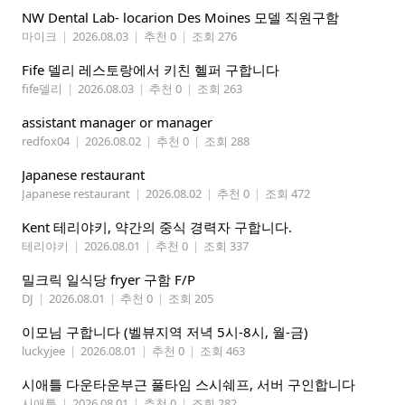
NW Dental Lab- locarion Des Moines 모델 직원구함
마이크
|
2026.08.03
|
추천 0
|
조회 276
Fife 델리 레스토랑에서 키친 헬퍼 구합니다
fife델리
|
2026.08.03
|
추천 0
|
조회 263
assistant manager or manager
redfox04
|
2026.08.02
|
추천 0
|
조회 288
Japanese restaurant
Japanese restaurant
|
2026.08.02
|
추천 0
|
조회 472
Kent 테리야키, 약간의 중식 경력자 구합니다.
테리야키
|
2026.08.01
|
추천 0
|
조회 337
밀크릭 일식당 fryer 구함 F/P
DJ
|
2026.08.01
|
추천 0
|
조회 205
이모님 구합니다 (벨뷰지역 저녁 5시-8시, 월-금)
luckyjee
|
2026.08.01
|
추천 0
|
조회 463
시애틀 다운타운부근 풀타임 스시쉐프, 서버 구인합니다
시애틀
|
2026.08.01
|
추천 0
|
조회 282