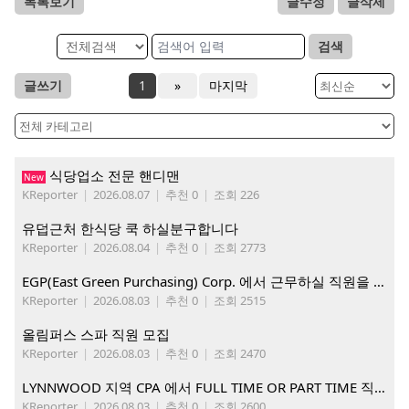
목록보기
글수정
글삭제
검색
글쓰기
1
»
마지막
식당업소 전문 핸디맨
New
KReporter
|
2026.08.07
|
추천 0
|
조회 226
유덥근처 한식당 쿡 하실분구합니다
KReporter
|
2026.08.04
|
추천 0
|
조회 2773
EGP(East Green Purchasing) Corp. 에서 근무하실 직원을 아래와 같이 모집합니다.
KReporter
|
2026.08.03
|
추천 0
|
조회 2515
올림퍼스 스파 직원 모집
KReporter
|
2026.08.03
|
추천 0
|
조회 2470
LYNNWOOD 지역 CPA 에서 FULL TIME OR PART TIME 직원을 찾습니다
KReporter
|
2026.08.03
|
추천 0
|
조회 2600