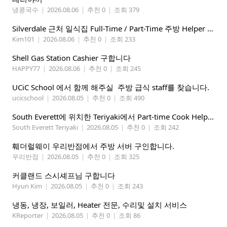
냉콩국수
|
2026.08.06
|
추천 0
|
조회 379
Silverdale 근처 일식집 Full-Time / Part-Time 주방 Helper 구합니다.
Kim101
|
2026.08.06
|
추천 0
|
조회 233
Shell Gas Station Cashier 구합니다
HAPPY77
|
2026.08.06
|
추천 0
|
조회 245
UCiC School 에서 함께 해주실 주방 급식 staff를 찾습니다.
ucicschool
|
2026.08.05
|
추천 0
|
조회 490
South Everett에 위치한 Teriyaki에서 Part-time Cook Helper 구합니다. Mon-Sat, 4:00 pm-8:30 pm
South Everett Teriyaki
|
2026.08.05
|
추천 0
|
조회 242
훼더럴웨이 우리반점에서 주방 서버 구인합니다.
우리반점
|
2026.08.05
|
추천 0
|
조회 325
커클랜드 스시셰프님 구합니다
Hyun Kim
|
2026.08.05
|
추천 0
|
조회 243
냉동, 냉장, 보일러, Heater 전문, 수리및 설치 서비스
KReporter
|
2026.08.05
|
추천 0
|
조회 86