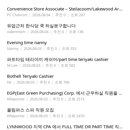
Convenience Store Associate – Steilacoom/Lakewood Area, $19 -$21/hr
PC Chevron
|
2026.08.04
|
추천 0
|
조회 267
유덥근처 한식당 쿡 하실분구합니다
valenmom
|
2026.08.04
|
추천 0
|
조회 136
Evening time nanny
Nanny
|
2026.08.03
|
추천 0
|
조회 353
파트타임 태리야끼 캐쉬어/part time teriyaki cashier
M.Lee
|
2026.08.03
|
추천 0
|
조회 582
Bothell Teriyaki Cashier
KK
|
2026.08.03
|
추천 0
|
조회 766
EGP(East Green Purchasing) Corp. 에서 근무하실 직원을 아래와 같이 모집합니다.
KReporter
|
2026.08.03
|
추천 0
|
조회 2515
올림퍼스 스파 직원 모집
KReporter
|
2026.08.03
|
추천 0
|
조회 2470
LYNNWOOD 지역 CPA 에서 FULL TIME OR PART TIME 직원을 찾습니다