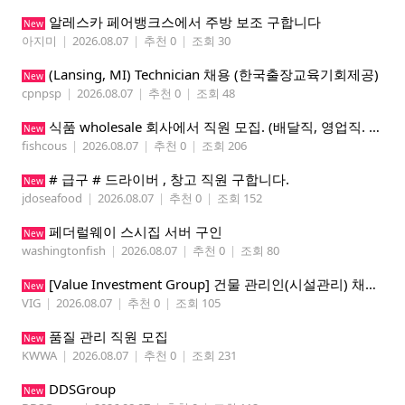
알레스카 페어뱅크스에서 주방 보조 구합니다
New
아지미
|
2026.08.07
|
추천 0
|
조회 30
(Lansing, MI) Technician 채용 (한국출장교육기회제공)
New
cpnpsp
|
2026.08.07
|
추천 0
|
조회 48
식품 wholesale 회사에서 직원 모집. (배달직, 영업직. 창고 관리직)
New
fishcous
|
2026.08.07
|
추천 0
|
조회 206
# 급구 # 드라이버 , 창고 직원 구합니다.
New
jdoseafood
|
2026.08.07
|
추천 0
|
조회 152
페더럴웨이 스시집 서버 구인
New
washingtonfish
|
2026.08.07
|
추천 0
|
조회 80
[Value Investment Group] 건물 관리인(시설관리) 채용 공고
New
VIG
|
2026.08.07
|
추천 0
|
조회 105
품질 관리 직원 모집
New
KWWA
|
2026.08.07
|
추천 0
|
조회 231
DDSGroup
New