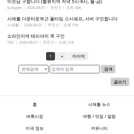
이모님 구합니다 (벨뷰지역 저녁 5시-8시, 월-금)
luckyjee
|
2026.08.01
|
추천 0
|
조회 506
시애틀 다운타운부근 풀타임 스시쉐프, 서버 구인합니다
시애틀
|
2026.08.01
|
추천 0
|
조회 316
쇼라인지역 테리야끼 쿡 구인
T&T
|
2026.08.01
|
추천 0
|
조회 218
1
»
마지막
검색
글쓰기
홈
시애틀 뉴스
벼룩시장
여행 / 맛집 / 칼럼
미국 정보
커뮤니티