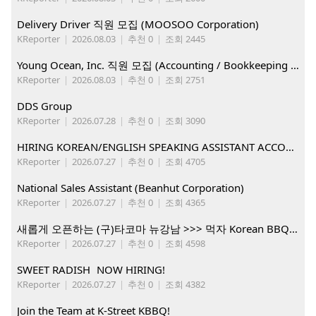
Delivery Driver 직원 모집 (MOOSOO Corporation)
KReporter
|
2026.08.03
|
추천 0
|
조회 2445
Young Ocean, Inc. 직원 모집 (Accounting / Bookkeeping 분야)
KReporter
|
2026.08.03
|
추천 0
|
조회 2751
DDS Group
KReporter
|
2026.07.28
|
추천 0
|
조회 3090
HIRING KOREAN/ENGLISH SPEAKING ASSISTANT ACCOUNT MANAGER
KReporter
|
2026.07.27
|
추천 0
|
조회 4705
National Sales Assistant (Beanhut Corporation)
KReporter
|
2026.07.27
|
추천 0
|
조회 4365
새롭게 오픈하는 (구)타코마 뉴강남 >>> 먹자 Korean BBQ 구인중
KReporter
|
2026.07.27
|
추천 0
|
조회 4598
SWEET RADISH NOW HIRING!
KReporter
|
2026.07.27
|
추천 0
|
조회 4382
Join the Team at K-Street KBBQ!