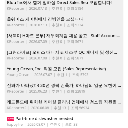
Bluu Inc에서 함께 일하실 Direct Sales Rep 모집합니다!
KReporter
|
2026.07.13
|
추천 0
|
조회 5184
올웨이즈 케어링에서 간병인을 모십니다
KReporter
|
2026.07.13
|
추천 0
|
조회 5234
[서북미 H마트 본부] 재무회계팀 채용 공고 - Staff Accountant
KReporter
|
2026.07.09
|
추천 0
|
조회 5671
[그린라이프] 오피스 매니저 & 제조부 QC 매니저 및 생산직, 웨어하우스 직원 모집
KReporter
|
2026.07.08
|
추천 0
|
조회 5871
Young Ocean, Inc. 직원 모집 (Sales Representative)
Young Ocean
|
2026.07.07
|
추천 1
|
조회 5793
진짜가 나타났다! 30년 경력 건축가, 하나님의 일꾼 요한이 책임 시공합니다.
KReporter
|
2025.06.23
|
추천 1
|
조회 22819
레드몬드에 위치한 커머셜 클리닝 업체에서 청소팀 직원을 모집합니다.
KReporter2
|
2020.06.08
|
추천 13
|
조회 56934
Part-time dishwasher needed
New
happylife
|
2026.08.07
|
추천 0
|
조회 38