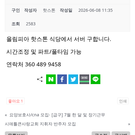
구인
작성자
핫스톤
작성일
2026-06-08 11:35
조회
2583
올림피아 핫스톤 식당에서 서버 구합니다.
시간조정 및 파트/풀타임 가능
연락처 360 489 9458
좋아요
1
인쇄
«
요양보호사/cna 모집- [급구] 7월 한 달 및 장기근무
시애틀큰사랑교회 지휘자 반주자 모집
»