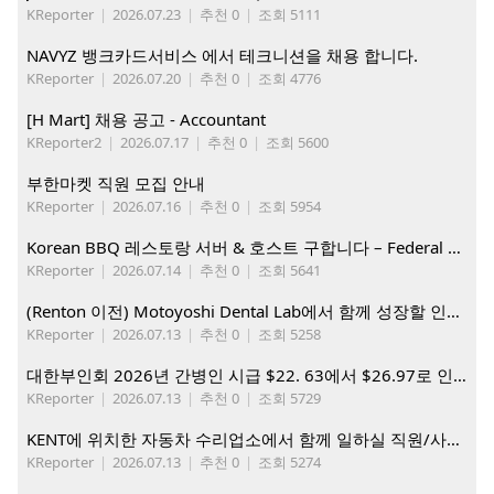
KReporter
|
2026.07.23
|
추천 0
|
조회 5111
NAVYZ 뱅크카드서비스 에서 테크니션을 채용 합니다.
KReporter
|
2026.07.20
|
추천 0
|
조회 4776
[H Mart] 채용 공고 - Accountant
KReporter2
|
2026.07.17
|
추천 0
|
조회 5600
부한마켓 직원 모집 안내
KReporter
|
2026.07.16
|
추천 0
|
조회 5954
Korean BBQ 레스토랑 서버 & 호스트 구합니다 – Federal Way & Tacoma $45-$60/hr (server), $21-23/hr (Host)
KReporter
|
2026.07.14
|
추천 0
|
조회 5641
(Renton 이전) Motoyoshi Dental Lab에서 함께 성장할 인재를 모십니다.
KReporter
|
2026.07.13
|
추천 0
|
조회 5258
대한부인회 2026년 간병인 시급 $22. 63에서 $26.97로 인상. 지금 간병인들을 모집합니다
KReporter
|
2026.07.13
|
추천 0
|
조회 5729
KENT에 위치한 자동차 수리업소에서 함께 일하실 직원/사무직원 구합니다.
KReporter
|
2026.07.13
|
추천 0
|
조회 5274