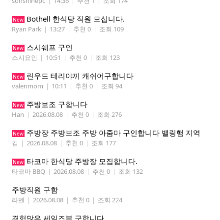
sonshinepc
|
14:36
|
추천 1
|
조회 174
Bothell 한식당 직원 모십니다.
New
Ryan Park
|
13:27
|
추천 0
|
조회 109
스시쉐프 구인
New
스시요인
|
10:51
|
추천 0
|
조회 123
린우드 테리야끼 캐쉬어구합니다
New
valenmom
|
10:11
|
추천 0
|
조회 94
주방보조 구합니다
New
Han
|
2026.08.08
|
추천 0
|
조회 276
주방장 주방보조 주방 아줌마 구인합니다 밸링햄 지역
New
김
|
2026.08.08
|
추천 0
|
조회 177
타코마 한식당 주방장 모집합니다.
New
타코마 BBQ
|
2026.08.08
|
추천 0
|
조회 132
주방직원 구함
라멘
|
2026.08.08
|
추천 0
|
조회 224
경험많은 세일즈분 구합니다