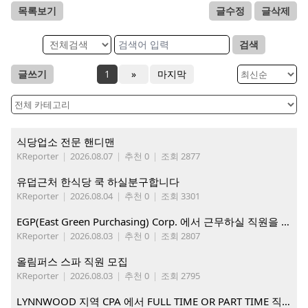
목록보기
글수정
글삭제
검색
글쓰기
1
»
마지막
식당업소 전문 핸디맨
KReporter
|
2026.08.07
|
추천 0
|
조회 2877
유덥근처 한식당 쿡 하실분구합니다
KReporter
|
2026.08.04
|
추천 0
|
조회 3301
EGP(East Green Purchasing) Corp. 에서 근무하실 직원을 아래와 같이 모집합니다.
KReporter
|
2026.08.03
|
추천 0
|
조회 2807
올림퍼스 스파 직원 모집
KReporter
|
2026.08.03
|
추천 0
|
조회 2795
LYNNWOOD 지역 CPA 에서 FULL TIME OR PART TIME 직원을 찾습니다