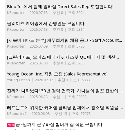
Bluu Inc에서 함께 일하실 Direct Sales Rep 모집합니다!
KReporter
|
2026.07.13
|
추천 0
|
조회 5294
올웨이즈 케어링에서 간병인을 모십니다
KReporter
|
2026.07.13
|
추천 0
|
조회 5314
[서북미 H마트 본부] 재무회계팀 채용 공고 - Staff Accountant
KReporter
|
2026.07.09
|
추천 0
|
조회 5780
[그린라이프] 오피스 매니저 & 제조부 QC 매니저 및 생산직, 웨어하우스 직원 모집
KReporter
|
2026.07.08
|
추천 0
|
조회 5988
Young Ocean, Inc. 직원 모집 (Sales Representative)
Young Ocean
|
2026.07.07
|
추천 1
|
조회 5883
진짜가 나타났다! 30년 경력 건축가, 하나님의 일꾼 요한이 책임 시공합니다.
KReporter
|
2025.06.23
|
추천 1
|
조회 22933
레드몬드에 위치한 커머셜 클리닝 업체에서 청소팀 직원을 모집합니다.
KReporter2
|
2020.06.08
|
추천 13
|
조회 57073
금 -일까지 근무하실 햄버거 집 직원 구합니다
New