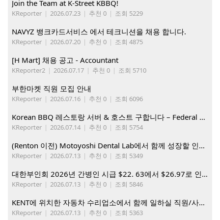
Join the Team at K-Street KBBQ!
KReporter
|
2026.07.23
|
추천 0
|
조회 5229
NAVYZ 뱅크카드서비스 에서 테크니션을 채용 합니다.
KReporter
|
2026.07.20
|
추천 0
|
조회 4875
[H Mart] 채용 공고 - Accountant
KReporter2
|
2026.07.17
|
추천 0
|
조회 5710
부한마켓 직원 모집 안내
KReporter
|
2026.07.16
|
추천 0
|
조회 6096
Korean BBQ 레스토랑 서버 & 호스트 구합니다 – Federal Way & Tacoma $45-$60/hr (server), $21-23/hr (Host)
KReporter
|
2026.07.14
|
추천 0
|
조회 5754
(Renton 이전) Motoyoshi Dental Lab에서 함께 성장할 인재를 모십니다.
KReporter
|
2026.07.13
|
추천 0
|
조회 5349
대한부인회 2026년 간병인 시급 $22. 63에서 $26.97로 인상. 지금 간병인들을 모집합니다
KReporter
|
2026.07.13
|
추천 0
|
조회 5846
KENT에 위치한 자동차 수리업소에서 함께 일하실 직원/사무직원 구합니다.
KReporter
|
2026.07.13
|
추천 0
|
조회 5363