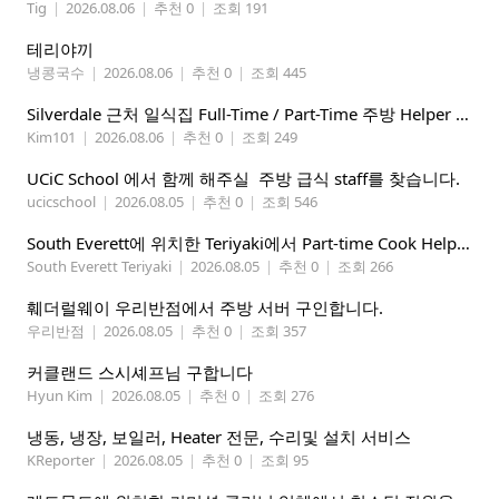
Tig
|
2026.08.06
|
추천 0
|
조회 191
테리야끼
냉콩국수
|
2026.08.06
|
추천 0
|
조회 445
Silverdale 근처 일식집 Full-Time / Part-Time 주방 Helper 구합니다.
Kim101
|
2026.08.06
|
추천 0
|
조회 249
UCiC School 에서 함께 해주실 주방 급식 staff를 찾습니다.
ucicschool
|
2026.08.05
|
추천 0
|
조회 546
South Everett에 위치한 Teriyaki에서 Part-time Cook Helper 구합니다. Mon-Sat, 4:00 pm-8:30 pm
South Everett Teriyaki
|
2026.08.05
|
추천 0
|
조회 266
훼더럴웨이 우리반점에서 주방 서버 구인합니다.
우리반점
|
2026.08.05
|
추천 0
|
조회 357
커클랜드 스시셰프님 구합니다
Hyun Kim
|
2026.08.05
|
추천 0
|
조회 276
냉동, 냉장, 보일러, Heater 전문, 수리및 설치 서비스
KReporter
|
2026.08.05
|
추천 0
|
조회 95