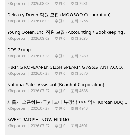
KReporter
|
2026.08.03
|
추천 0
|
조회 2931
Delivery Driver 직원 모집 (MOOSOO Corporation)
KReporter
|
2026.08.03
|
추천 0
|
조회 2756
Young Ocean, Inc. 직원 모집 (Accounting / Bookkeeping 분야)
KReporter
|
2026.08.03
|
추천 0
|
조회 3035
DDS Group
KReporter
|
2026.07.28
|
추천 0
|
조회 3289
HIRING KOREAN/ENGLISH SPEAKING ASSISTANT ACCOUNT MANAGER
KReporter
|
2026.07.27
|
추천 0
|
조회 5070
National Sales Assistant (Beanhut Corporation)
KReporter
|
2026.07.27
|
추천 0
|
조회 4686
새롭게 오픈하는 (구)타코마 뉴강남 >>> 먹자 Korean BBQ 구인중
KReporter
|
2026.07.27
|
추천 0
|
조회 4943
SWEET RADISH NOW HIRING!
KReporter
|
2026.07.27
|
추천 0
|
조회 4601