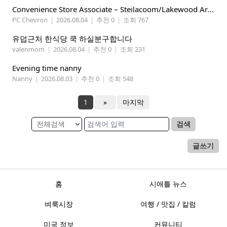
Convenience Store Associate – Steilacoom/Lakewood Area, $19 -$21/hr
PC Chevron
|
2026.08.04
|
추천 0
|
조회 767
유덥근처 한식당 쿡 하실분구합니다
valenmom
|
2026.08.04
|
추천 0
|
조회 231
Evening time nanny
Nanny
|
2026.08.03
|
추천 0
|
조회 548
1
»
마지막
검색
글쓰기
홈
시애틀 뉴스
벼룩시장
여행 / 맛집 / 칼럼
미국 정보
커뮤니티