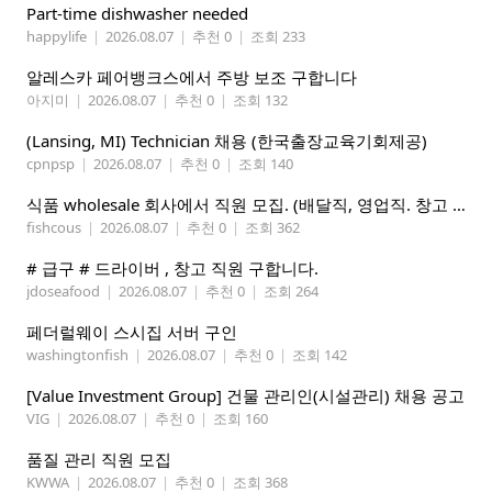
Part-time dishwasher needed
happylife
|
2026.08.07
|
추천 0
|
조회 233
알레스카 페어뱅크스에서 주방 보조 구합니다
아지미
|
2026.08.07
|
추천 0
|
조회 132
(Lansing, MI) Technician 채용 (한국출장교육기회제공)
cpnpsp
|
2026.08.07
|
추천 0
|
조회 140
식품 wholesale 회사에서 직원 모집. (배달직, 영업직. 창고 관리직)
fishcous
|
2026.08.07
|
추천 0
|
조회 362
# 급구 # 드라이버 , 창고 직원 구합니다.
jdoseafood
|
2026.08.07
|
추천 0
|
조회 264
페더럴웨이 스시집 서버 구인
washingtonfish
|
2026.08.07
|
추천 0
|
조회 142
[Value Investment Group] 건물 관리인(시설관리) 채용 공고
VIG
|
2026.08.07
|
추천 0
|
조회 160
품질 관리 직원 모집
KWWA
|
2026.08.07
|
추천 0
|
조회 368