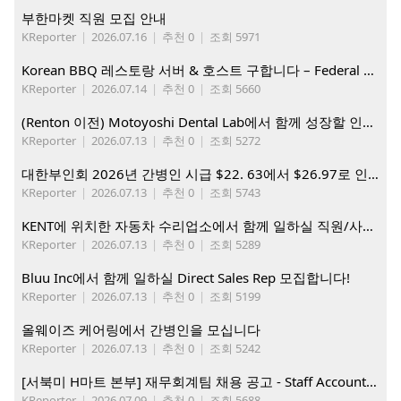
부한마켓 직원 모집 안내
KReporter
|
2026.07.16
|
추천 0
|
조회 5971
Korean BBQ 레스토랑 서버 & 호스트 구합니다 – Federal Way & Tacoma $45-$60/hr (server), $21-23/hr (Host)
KReporter
|
2026.07.14
|
추천 0
|
조회 5660
(Renton 이전) Motoyoshi Dental Lab에서 함께 성장할 인재를 모십니다.
KReporter
|
2026.07.13
|
추천 0
|
조회 5272
대한부인회 2026년 간병인 시급 $22. 63에서 $26.97로 인상. 지금 간병인들을 모집합니다
KReporter
|
2026.07.13
|
추천 0
|
조회 5743
KENT에 위치한 자동차 수리업소에서 함께 일하실 직원/사무직원 구합니다.
KReporter
|
2026.07.13
|
추천 0
|
조회 5289
Bluu Inc에서 함께 일하실 Direct Sales Rep 모집합니다!
KReporter
|
2026.07.13
|
추천 0
|
조회 5199
올웨이즈 케어링에서 간병인을 모십니다
KReporter
|
2026.07.13
|
추천 0
|
조회 5242
[서북미 H마트 본부] 재무회계팀 채용 공고 - Staff Accountant
KReporter
|
2026.07.09
|
추천 0
|
조회 5688