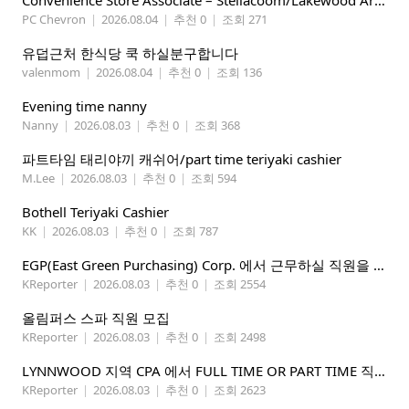
Convenience Store Associate – Steilacoom/Lakewood Area, $19 -$21/hr
PC Chevron
|
2026.08.04
|
추천 0
|
조회 271
유덥근처 한식당 쿡 하실분구합니다
valenmom
|
2026.08.04
|
추천 0
|
조회 136
Evening time nanny
Nanny
|
2026.08.03
|
추천 0
|
조회 368
파트타임 태리야끼 캐쉬어/part time teriyaki cashier
M.Lee
|
2026.08.03
|
추천 0
|
조회 594
Bothell Teriyaki Cashier
KK
|
2026.08.03
|
추천 0
|
조회 787
EGP(East Green Purchasing) Corp. 에서 근무하실 직원을 아래와 같이 모집합니다.
KReporter
|
2026.08.03
|
추천 0
|
조회 2554
올림퍼스 스파 직원 모집
KReporter
|
2026.08.03
|
추천 0
|
조회 2498
LYNNWOOD 지역 CPA 에서 FULL TIME OR PART TIME 직원을 찾습니다
KReporter
|
2026.08.03
|
추천 0
|
조회 2623