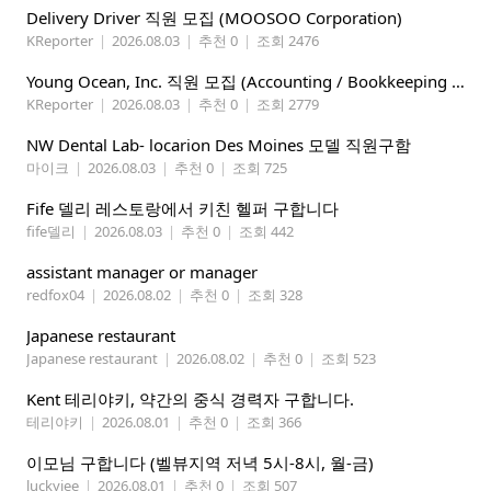
Delivery Driver 직원 모집 (MOOSOO Corporation)
KReporter
|
2026.08.03
|
추천 0
|
조회 2476
Young Ocean, Inc. 직원 모집 (Accounting / Bookkeeping 분야)
KReporter
|
2026.08.03
|
추천 0
|
조회 2779
NW Dental Lab- locarion Des Moines 모델 직원구함
마이크
|
2026.08.03
|
추천 0
|
조회 725
Fife 델리 레스토랑에서 키친 헬퍼 구합니다
fife델리
|
2026.08.03
|
추천 0
|
조회 442
assistant manager or manager
redfox04
|
2026.08.02
|
추천 0
|
조회 328
Japanese restaurant
Japanese restaurant
|
2026.08.02
|
추천 0
|
조회 523
Kent 테리야키, 약간의 중식 경력자 구합니다.
테리야키
|
2026.08.01
|
추천 0
|
조회 366
이모님 구합니다 (벨뷰지역 저녁 5시-8시, 월-금)
luckyjee
|
2026.08.01
|
추천 0
|
조회 507