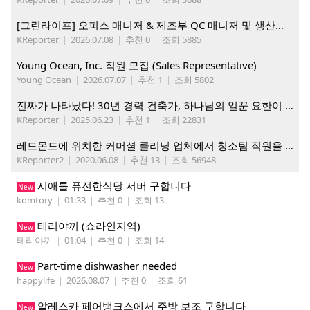
[그린라이프] 오피스 매니저 & 제조부 QC 매니저 및 생산직, 웨어하우스 직원 모집
KReporter
|
2026.07.08
|
추천 0
|
조회 5885
Young Ocean, Inc. 직원 모집 (Sales Representative)
Young Ocean
|
2026.07.07
|
추천 1
|
조회 5802
진짜가 나타났다! 30년 경력 건축가, 하나님의 일꾼 요한이 책임 시공합니다.
KReporter
|
2025.06.23
|
추천 1
|
조회 22831
레드몬드에 위치한 커머셜 클리닝 업체에서 청소팀 직원을 모집합니다.
KReporter2
|
2020.06.08
|
추천 13
|
조회 56948
시애틀 퓨전한식당 서버 구합니다
New
komtory
|
01:33
|
추천 0
|
조회 13
테리야끼 (쇼라인지역)
New
테리야끼
|
01:04
|
추천 0
|
조회 14
Part-time dishwasher needed
New
happylife
|
2026.08.07
|
추천 0
|
조회 61
알레스카 페어뱅크스에서 주방 보조 구합니다
New