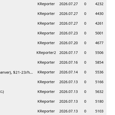
KReporter
2026.07.27
0
4232
KReporter
2026.07.27
0
4430
KReporter
2026.07.27
0
4261
KReporter
2026.07.23
0
5001
KReporter
2026.07.20
0
4677
KReporter2
2026.07.17
0
5506
KReporter
2026.07.16
0
5854
Korean BBQ 레스토랑 서버 & 호스트 구합니다 – Federal Way & Tacoma $45-$60/hr (server), $21-23/hr (Host)
KReporter
2026.07.14
0
5536
KReporter
2026.07.13
0
5166
니다
KReporter
2026.07.13
0
5632
KReporter
2026.07.13
0
5180
KReporter
2026.07.13
0
5103