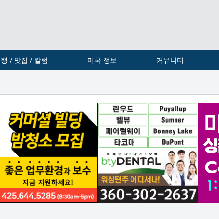
행 / 맛집 / 칼럼
미국 정보
커뮤니티