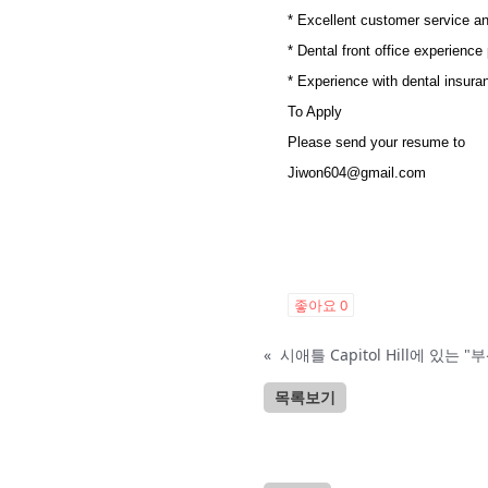
* Excellent customer service a
* Dental front office experience 
* Experience with dental insura
To Apply
Please send your resume to
Jiwon604@gmail.com
좋아요
0
«
시애틀 Capitol Hill에 있
목록보기