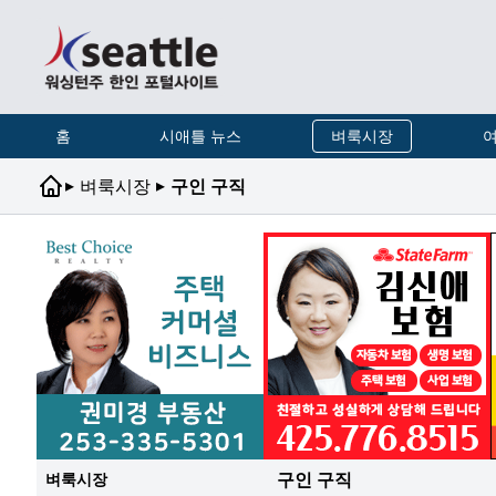
홈
시애틀 뉴스
벼룩시장
여
▸
▸
벼룩시장
구인 구직
구인 구직
벼룩시장