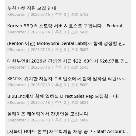
부한마켓 직원 모집 안내
KReporter
|
2026.07.16
|
추천 0
|
조회 5758
Korean BBQ 레스토랑 서버 & 호스트 구합니다 – Federal Way & Tacoma $45-$60/hr (server), $21-23/hr (Host)
KReporter
|
2026.07.14
|
추천 0
|
조회 5436
(Renton 이전) Motoyoshi Dental Lab에서 함께 성장할 인재를 모십니다.
KReporter
|
2026.07.13
|
추천 0
|
조회 5085
대한부인회 2026년 간병인 시급 $22. 63에서 $26.97로 인상. 지금 간병인들을 모집합니다
KReporter
|
2026.07.13
|
추천 0
|
조회 5543
KENT에 위치한 자동차 수리업소에서 함께 일하실 직원/사무직원 구합니다.
KReporter
|
2026.07.13
|
추천 0
|
조회 5089
Bluu Inc에서 함께 일하실 Direct Sales Rep 모집합니다!
KReporter
|
2026.07.13
|
추천 0
|
조회 5021
올웨이즈 케어링에서 간병인을 모십니다
KReporter
|
2026.07.13
|
추천 0
|
조회 5069
[서북미 H마트 본부] 재무회계팀 채용 공고 - Staff Accountant