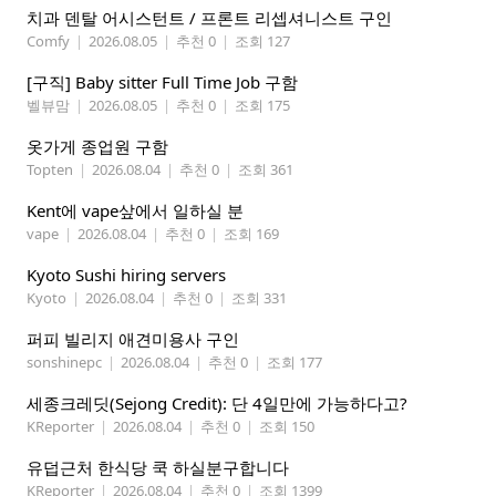
치과 덴탈 어시스턴트 / 프론트 리셉셔니스트 구인
Comfy
|
2026.08.05
|
추천 0
|
조회 127
[구직] Baby sitter Full Time Job 구함
벨뷰맘
|
2026.08.05
|
추천 0
|
조회 175
옷가게 종업원 구함
Topten
|
2026.08.04
|
추천 0
|
조회 361
Kent에 vape샆에서 일하실 분
vape
|
2026.08.04
|
추천 0
|
조회 169
Kyoto Sushi hiring servers
Kyoto
|
2026.08.04
|
추천 0
|
조회 331
퍼피 빌리지 애견미용사 구인
sonshinepc
|
2026.08.04
|
추천 0
|
조회 177
세종크레딧(Sejong Credit): 단 4일만에 가능하다고?
KReporter
|
2026.08.04
|
추천 0
|
조회 150
유덥근처 한식당 쿡 하실분구합니다
KReporter
|
2026.08.04
|
추천 0
|
조회 1399