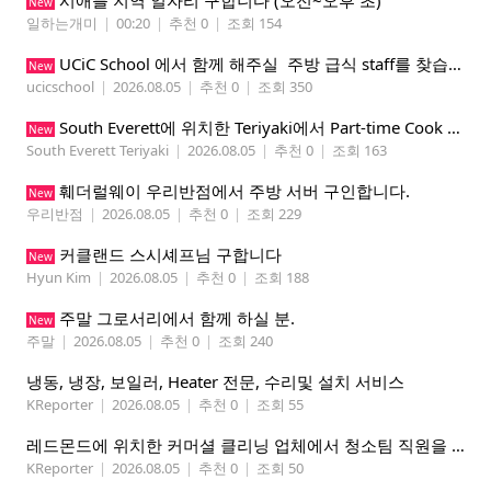
시애틀 지역 일자리 구합니다 (오전~오후 초)
New
일하는개미
|
00:20
|
추천 0
|
조회 154
UCiC School 에서 함께 해주실 주방 급식 staff를 찾습니다.
New
ucicschool
|
2026.08.05
|
추천 0
|
조회 350
South Everett에 위치한 Teriyaki에서 Part-time Cook Helper 구합니다. Mon-Sat, 4:00 pm-8:30 pm
New
South Everett Teriyaki
|
2026.08.05
|
추천 0
|
조회 163
훼더럴웨이 우리반점에서 주방 서버 구인합니다.
New
우리반점
|
2026.08.05
|
추천 0
|
조회 229
커클랜드 스시셰프님 구합니다
New
Hyun Kim
|
2026.08.05
|
추천 0
|
조회 188
주말 그로서리에서 함께 하실 분.
New
주말
|
2026.08.05
|
추천 0
|
조회 240
냉동, 냉장, 보일러, Heater 전문, 수리및 설치 서비스
KReporter
|
2026.08.05
|
추천 0
|
조회 55
레드몬드에 위치한 커머셜 클리닝 업체에서 청소팀 직원을 모집합니다.
KReporter
|
2026.08.05
|
추천 0
|
조회 50