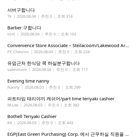
서버구합니다
Tk
|
2026.08.04
|
추천 0
|
조회 314
Barber 구합니다
바버
|
2026.08.04
|
추천 0
|
조회 103
Convenience Store Associate – Steilacoom/Lakewood Area, $19 -$21/hr
PC Chevron
|
2026.08.04
|
추천 0
|
조회 224
유덥근처 한식당 쿡 하실분구합니다
valenmom
|
2026.08.04
|
추천 0
|
조회 117
Evening time nanny
Nanny
|
2026.08.03
|
추천 0
|
조회 299
파트타임 태리야끼 캐쉬어/part time teriyaki cashier
M.Lee
|
2026.08.03
|
추천 0
|
조회 382
Bothell Teriyaki Cashier
KK
|
2026.08.03
|
추천 0
|
조회 443
EGP(East Green Purchasing) Corp. 에서 근무하실 직원을 아래와 같이 모집합니다.