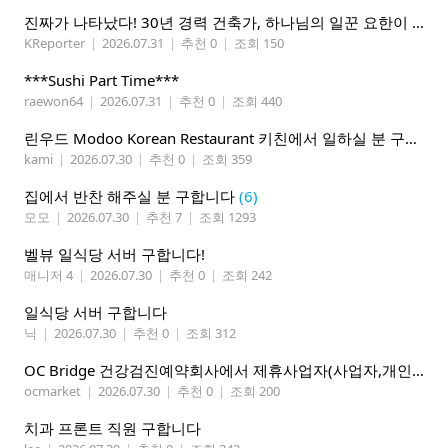
진짜가 나타났다! 30년 경력 건축가, 하나님의 일꾼 요한이 책임 시공합니다.
KReporter
|
2026.07.31
|
추천 0
|
조회 150
***Sushi Part Time***
raewon64
|
2026.07.31
|
추천 0
|
조회 440
린우드 Modoo Korean Restaurant 키친에서 일하실 분 구합니다
kami
|
2026.07.30
|
추천 0
|
조회 359
집에서 반찬 해주실 분 구합니다
(6)
모모
|
2026.07.30
|
추천 7
|
조회 1293
벨뷰 일식당 서버 구합니다!
매니저 4
|
2026.07.30
|
추천 0
|
조회 242
일식당 서버 구합니다
닉
|
2026.07.30
|
추천 0
|
조회 312
OC Bridge 건강검진예약회사에서 제휴사업자(사업자,개인)모집 (재택근무)
ocmarket
|
2026.07.30
|
추천 0
|
조회 200
치과 프론트 직원 구합니다