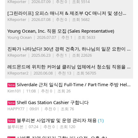
KReporter
|
2026.07.09
|
추천 0
|
조회 5514
[그린라이프] 오피스 매니저 & 제조부 QC 매니저 및 생산직, 웨어하우스 직원 모집
KReporter
|
2026.07.08
|
추천 0
|
조회 5682
Young Ocean, Inc. 직원 모집 (Sales Representative)
Young Ocean
|
2026.07.07
|
추천 1
|
조회 5633
진짜가 나타났다! 30년 경력 건축가, 하나님의 일꾼 요한이 책임 시공합니다.
KReporter
|
2025.06.23
|
추천 1
|
조회 22626
레드몬드에 위치한 커머셜 클리닝 업체에서 청소팀 직원을 모집합니다.
KReporter2
|
2020.06.08
|
추천 13
|
조회 56705
Silverdale 근처 일식집 Full-Time / Part-Time 주방 Helper 구합니다.
New
Kim101
|
11:08
|
추천 0
|
조회 26
Shell Gas Station Cashier 구합니다
New
HAPPY77
|
09:01
|
추천 0
|
조회 76
블루리본 사업개발 및 운영 관리자 채용
(1)
New
블루리본
|
07:24
|
추천 0
|
조회 120