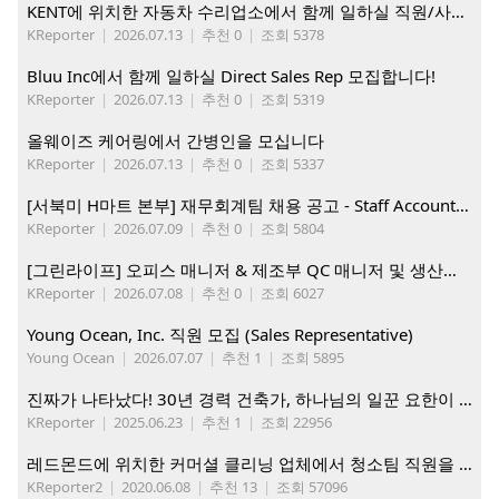
KENT에 위치한 자동차 수리업소에서 함께 일하실 직원/사무직원 구합니다.
KReporter
|
2026.07.13
|
추천 0
|
조회 5378
Bluu Inc에서 함께 일하실 Direct Sales Rep 모집합니다!
KReporter
|
2026.07.13
|
추천 0
|
조회 5319
올웨이즈 케어링에서 간병인을 모십니다
KReporter
|
2026.07.13
|
추천 0
|
조회 5337
[서북미 H마트 본부] 재무회계팀 채용 공고 - Staff Accountant
KReporter
|
2026.07.09
|
추천 0
|
조회 5804
[그린라이프] 오피스 매니저 & 제조부 QC 매니저 및 생산직, 웨어하우스 직원 모집
KReporter
|
2026.07.08
|
추천 0
|
조회 6027
Young Ocean, Inc. 직원 모집 (Sales Representative)
Young Ocean
|
2026.07.07
|
추천 1
|
조회 5895
진짜가 나타났다! 30년 경력 건축가, 하나님의 일꾼 요한이 책임 시공합니다.
KReporter
|
2025.06.23
|
추천 1
|
조회 22956
레드몬드에 위치한 커머셜 클리닝 업체에서 청소팀 직원을 모집합니다.
KReporter2
|
2020.06.08
|
추천 13
|
조회 57096