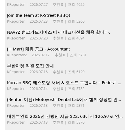
KReporter
|
2026.07.27
|
추천 0
|
조회 4625
Join the Team at K-Street KBBQ!
KReporter
|
2026.07.23
|
추천 0
|
조회 5260
NAVYZ 뱅크카드서비스 에서 테크니션을 채용 합니다.
KReporter
|
2026.07.20
|
추천 0
|
조회 4894
[H Mart] 채용 공고 - Accountant
KReporter2
|
2026.07.17
|
추천 0
|
조회 5731
부한마켓 직원 모집 안내
KReporter
|
2026.07.16
|
추천 0
|
조회 6129
Korean BBQ 레스토랑 서버 & 호스트 구합니다 – Federal Way & Tacoma $45-$60/hr (server), $21-23/hr (Host)
KReporter
|
2026.07.14
|
추천 0
|
조회 5782
(Renton 이전) Motoyoshi Dental Lab에서 함께 성장할 인재를 모십니다.
KReporter
|
2026.07.13
|
추천 0
|
조회 5371
대한부인회 2026년 간병인 시급 $22. 63에서 $26.97로 인상. 지금 간병인들을 모집합니다
KReporter
|
2026.07.13
|
추천 0
|
조회 5870