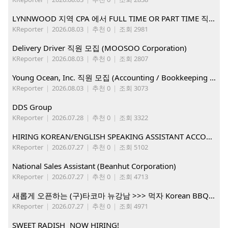
LYNNWOOD 지역 CPA 에서 FULL TIME OR PART TIME 직원을 찾습니다
KReporter
|
2026.08.03
|
추천 0
|
조회 2981
Delivery Driver 직원 모집 (MOOSOO Corporation)
KReporter
|
2026.08.03
|
추천 0
|
조회 2807
Young Ocean, Inc. 직원 모집 (Accounting / Bookkeeping 분야)
KReporter
|
2026.08.03
|
추천 0
|
조회 3073
DDS Group
KReporter
|
2026.07.28
|
추천 0
|
조회 3322
HIRING KOREAN/ENGLISH SPEAKING ASSISTANT ACCOUNT MANAGER
KReporter
|
2026.07.27
|
추천 0
|
조회 5102
National Sales Assistant (Beanhut Corporation)
KReporter
|
2026.07.27
|
추천 0
|
조회 4713
새롭게 오픈하는 (구)타코마 뉴강남 >>> 먹자 Korean BBQ 구인중
KReporter
|
2026.07.27
|
추천 0
|
조회 4971
SWEET RADISH NOW HIRING!