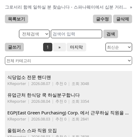
그로서리 함께 일하실 분 찾습니다 - 스파나웨이에서 십분 거리 - 20불부터 시작
»
목록보기
글수정
글삭제
검색
글쓰기
1
»
마지막
식당업소 전문 핸디맨
KReporter
|
2026.08.07
|
추천 0
|
조회 3048
유덥근처 한식당 쿡 하실분구합니다
KReporter
|
2026.08.04
|
추천 0
|
조회 3354
EGP(East Green Purchasing) Corp. 에서 근무하실 직원을 아래와 같이 모집합니다.
KReporter
|
2026.08.03
|
추천 0
|
조회 2841
올림퍼스 스파 직원 모집
KReporter
|
2026.08.03
|
추천 0
|
조회 2838