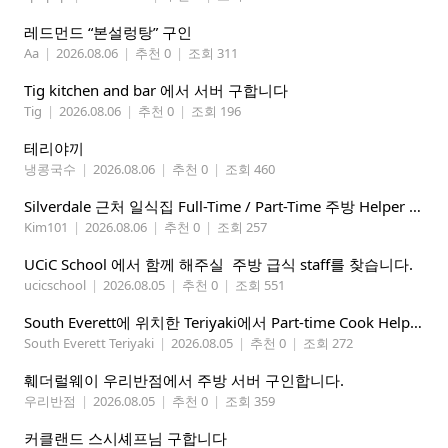
레드먼드 “본설렁탕” 구인
Aa
|
2026.08.06
|
추천 0
|
조회 311
Tig kitchen and bar 에서 서버 구합니다
Tig
|
2026.08.06
|
추천 0
|
조회 196
테리야끼
냉콩국수
|
2026.08.06
|
추천 0
|
조회 460
Silverdale 근처 일식집 Full-Time / Part-Time 주방 Helper 구합니다.
Kim101
|
2026.08.06
|
추천 0
|
조회 257
UCiC School 에서 함께 해주실 주방 급식 staff를 찾습니다.
ucicschool
|
2026.08.05
|
추천 0
|
조회 551
South Everett에 위치한 Teriyaki에서 Part-time Cook Helper 구합니다. Mon-Sat, 4:00 pm-8:30 pm
South Everett Teriyaki
|
2026.08.05
|
추천 0
|
조회 272
훼더럴웨이 우리반점에서 주방 서버 구인합니다.
우리반점
|
2026.08.05
|
추천 0
|
조회 359
커클랜드 스시셰프님 구합니다