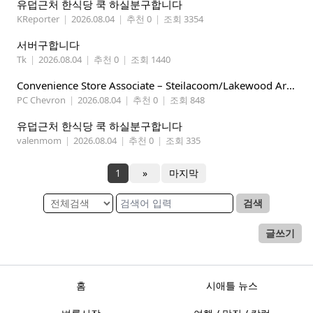
유덥근처 한식당 쿡 하실분구합니다
KReporter
|
2026.08.04
|
추천 0
|
조회 3354
서버구합니다
Tk
|
2026.08.04
|
추천 0
|
조회 1440
Convenience Store Associate – Steilacoom/Lakewood Area, $19 -$21/hr
PC Chevron
|
2026.08.04
|
추천 0
|
조회 848
유덥근처 한식당 쿡 하실분구합니다
valenmom
|
2026.08.04
|
추천 0
|
조회 335
1
»
마지막
검색
글쓰기
홈
시애틀 뉴스