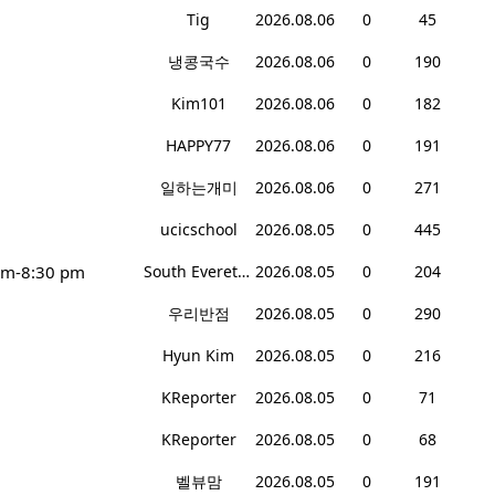
Tig
2026.08.06
0
45
냉콩국수
2026.08.06
0
190
Kim101
2026.08.06
0
182
HAPPY77
2026.08.06
0
191
일하는개미
2026.08.06
0
271
ucicschool
2026.08.05
0
445
pm-8:30 pm
South Everett Teriyaki
2026.08.05
0
204
우리반점
2026.08.05
0
290
Hyun Kim
2026.08.05
0
216
KReporter
2026.08.05
0
71
KReporter
2026.08.05
0
68
벨뷰맘
2026.08.05
0
191