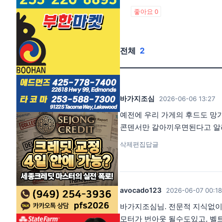
좋아요
0
전체
2
바가지조심
2026-06-06 13:27
예전에 우리 가게의 후드도 망가
콘덴서만 갈아끼우면된다고 알려
삭제
편집
답글
avocado123
2026-06-07 00:18
바가지조심님. 전문적 지식없이
모터가 번아웃 될수도있고, 벨트