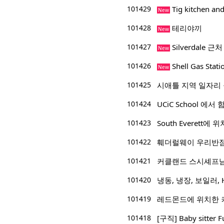
101429
Tig kitchen
New
101428
테리야끼
New
101427
Silverdale 근
New
101426
Shell Gas Sta
New
101425
시애틀 지역 일자리 
101424
UCiC School 에
101423
South Everett에 위
101422
훼더럴웨이 우리반점
101421
커클랜드 스시셰프
101420
냉동, 냉장, 보일러, 
101419
레드몬드에 위치한 
101418
[구직] Baby sitter F