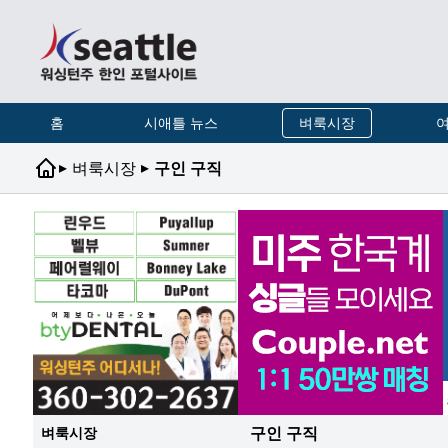
홈
시애틀 뉴스
벼룩시장
여
▸
▸
벼룩시장
구인 구직
구인 구직
벼룩시장