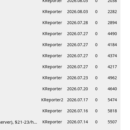
KReporter
2026.08.03
0
2038
KReporter
2026.08.03
0
2282
KReporter
2026.07.28
0
2894
KReporter
2026.07.27
0
4490
KReporter
2026.07.27
0
4184
KReporter
2026.07.27
0
4374
KReporter
2026.07.27
0
4217
KReporter
2026.07.23
0
4962
KReporter
2026.07.20
0
4640
KReporter2
2026.07.17
0
5474
KReporter
2026.07.16
0
5818
Korean BBQ 레스토랑 서버 & 호스트 구합니다 – Federal Way & Tacoma $45-$60/hr (server), $21-23/hr (Host)
KReporter
2026.07.14
0
5507