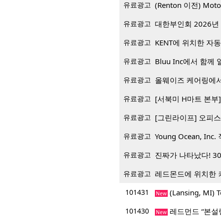
유료광고
(Renton 이전) Mo
유료광고
대한부인회 2026년 
유료광고
KENT에 위치한 자
유료광고
Bluu Inc에서 함께 일
유료광고
올웨이즈 케어링에서
유료광고
[서북미 H마트 본부] 재
유료광고
[그린라이프] 오피스
유료광고
Young Ocean, Inc.
유료광고
진짜가 나타났다! 3
유료광고
레드몬드에 위치한 
101431
(Lansing, M
New
101430
레드먼드 “본설
New