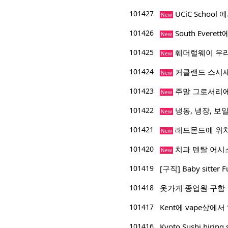
101427
UCiC Schoo
New
101426
South Everet
New
101425
훼더럴웨이 우리
New
101424
커클랜드 스시
New
101423
주말 그로서리에
New
101422
냉동, 냉장, 보일
New
101421
레드몬드에 위치
New
101420
치과 덴탈 어시
New
101419
[구직] Baby sitter F
101418
옷가게 종업원 구함
101417
Kent에 vape샆에서
101416
Kyoto Sushi hiring 