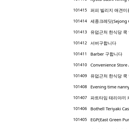
101415
퍼피 빌리지 애견미
101414
세종크레딧(Sejong 
101413
유덥근처 한식당 쿡
101412
서버구합니다
101411
Barber 구합니다
101410
Convenience Store 
101409
유덥근처 한식당 쿡
101408
Evening time nann
101407
파트타임 태리야끼 캐쉬어/p
101406
Bothell Teriyaki Cas
101405
EGP(East Green