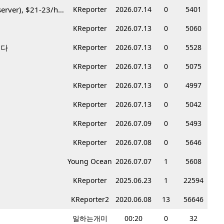
Korean BBQ 레스토랑 서버 & 호스트 구합니다 – Federal Way & Tacoma $45-$60/hr (server), $21-23/hr (Host)
KReporter
2026.07.14
0
5401
KReporter
2026.07.13
0
5060
니다
KReporter
2026.07.13
0
5528
KReporter
2026.07.13
0
5075
KReporter
2026.07.13
0
4997
KReporter
2026.07.13
0
5042
KReporter
2026.07.09
0
5493
KReporter
2026.07.08
0
5646
Young Ocean
2026.07.07
1
5608
KReporter
2025.06.23
1
22594
KReporter2
2020.06.08
13
56646
일하는개미
00:20
0
32