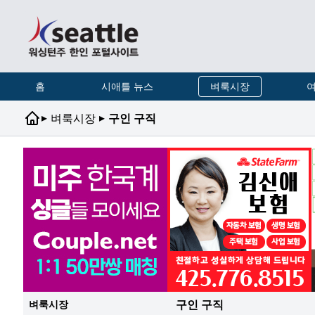
홈
시애틀 뉴스
벼룩시장
여
▸
▸
벼룩시장
구인 구직
구인 구직
벼룩시장