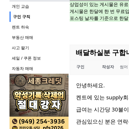
상업성이 있는 게시물은 유료
개인 교습
게시물은 한달에 한 번 무료입
구인 구직
포스팅 날자를 기준으로 한달
렌트 하숙
부동산 매매
사고 팔기
배달하실분 구합
세일 / 쿠폰 정보
구인
작성자
썸머
자동차 매매
안녕하세요.
켄트에 있는 suppl
급여는 시간당 30불이
관심있으신 분은 연락