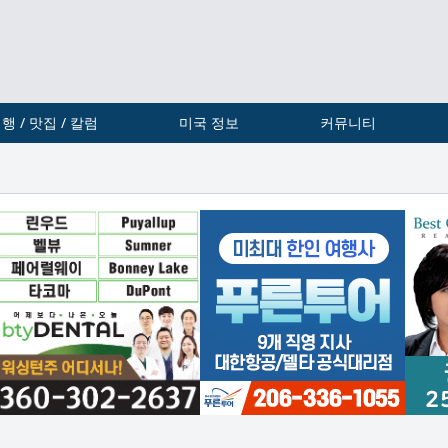
행 / 맛집 / 칼럼
미국 정보
커뮤니티