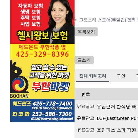
«
그로소리 스토어(퓨알럽) 함께
목록보기
글쓰기
전체 카테고리
구인
번호
유료광고
유덥근처 한식당 쿡
유료광고
EGP(East Green
유료광고
올림퍼스 스파 직원